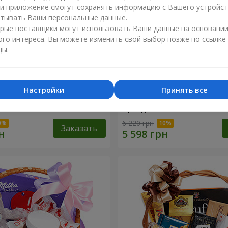
ли приложение смогут сохранять информацию с Вашего устройст
тывать Ваши персональные данные.
рые поставщики могут использовать Ваши данные на основани
ого интереса. Вы можете изменить свой выбор позже по ссылке
цы.
Настройки
Принять все
 коробка "Предчувствие
Подарочная корзина "Дет
праздник!"
6 220 грн
Заказать