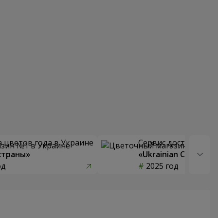
 цветов года в Украине
Сервис доставки цв
страны»
«Ukrainian Choice»
од
2025 год