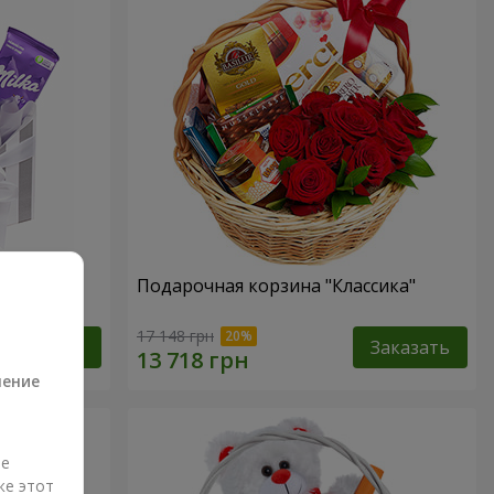
ность"
Подарочная корзина "Классика"
а
17 148 грн
Заказать
Заказать
ление
ые
же этот