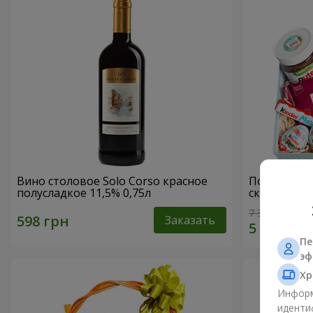
Вино столовое Solo Corso красное
Подарочная
полусладкое 11,5% 0,75л
сказка"
7 312 грн
Заказать
Пе
эф
Хр
Информ
иденти