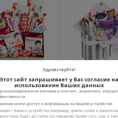
 коробка "Сладкая
Композиция "Сладкая неж
Здравствуйте!
Этот сайт запрашивает у Вас согласие н
3 332 грн
Заказать
использование Ваших данных
рсонализированная реклама и контент, аналитика, опреде
фективности
анение и/или доступ к информации на Вашем устройстве
ация с Вашего устройства (например, файлы cookie и уникальн
фикаторы) будет доступна поставщикам. Кроме того, они, а так