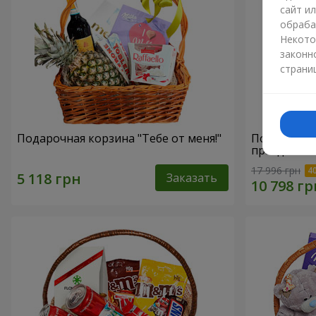
сайт и
обраба
Некото
законн
страни
Подарочная корзина "Тебе от меня!"
Подарочная
праздника"
17 996 грн
Заказать