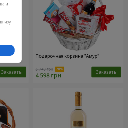
ва и
и
 внизу
ский
Подарочная корзина "Амур"
5 748 грн
Заказать
Заказать