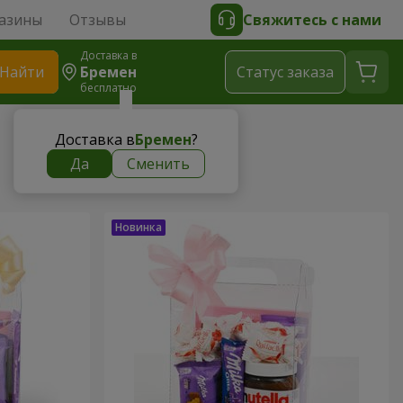
азины
Отзывы
Свяжитесь с нами
Доставка в
Найти
Бремен
Cтатус заказа
бесплатно
Доставка в
Бремен
?
Да
Сменить