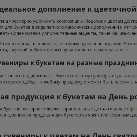
идеальное дополнение к цветочно
лжна чрезмерно усложнять композицию. Подарок к цветам долже
я для букетов в виде лёгких символических дополнений и лёгк
овать более смелые дополнительные акценты, такие как изыска
ётом и повода, и человека, которому адресован подарок. Если в
ти, широкий выбор которых представлен в нашем каталоге.
увениры к букетам на разные праздни
букетов его подчёркивает. Именно поэтому сувениры к цветам ч
, которая подойдёт к любому празднику и может быть рассчитан
ая продукция к букетам на День 
я букетов, которая содержит оригинальные детали и делает
фло
кая сувенирная продукция для букетов из ярких или сезонных ц
 сувениры к цветам на День свято