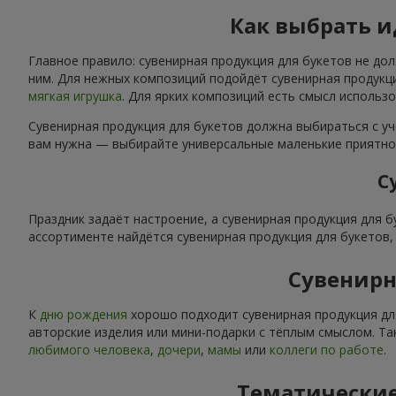
Как выбрать 
Главное правило: сувенирная продукция для букетов не до
ним. Для нежных композиций подойдёт сувенирная продукци
мягкая игрушка
. Для ярких композиций есть смысл использ
Сувенирная продукция для букетов должна выбираться с уч
вам нужна — выбирайте универсальные маленькие приятнос
С
Праздник задаёт настроение, а сувенирная продукция для 
ассортименте найдётся сувенирная продукция для букетов
Сувенирн
К
дню рождения
хорошо подходит сувенирная продукция дл
авторские изделия или мини-подарки с тёплым смыслом. Та
любимого человека
,
дочери
,
мамы
или
коллеги по работе
.
Тематические