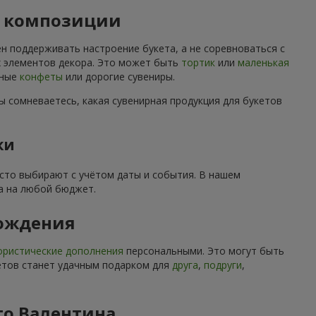
й композиции
н поддерживать настроение букета, а не соревноваться с
их элементов декора. Это может быть
тортик
или
маленькая
нные
конфеты
или дорогие сувениры.
ы сомневаетесь, какая сувенирная продукция для букетов
ки
асто выбирают с учётом даты и события. В нашем
а на любой бюджет.
рождения
ристические дополнения
персональными. Это могут быть
ветов станет удачным подарком для
друга
,
подруги
,
го Валентина