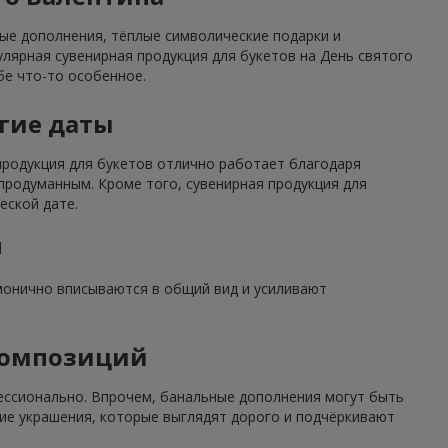
ные дополнения, тёплые символические подарки и
улярная сувенирная продукция для букетов на День святого
бе что-то особенное.
угие даты
 продукция для букетов отлично работает благодаря
родуманным. Кроме того, сувенирная продукция для
еской дате.
м
рмонично вписываются в общий вид и усиливают
композиций
ессионально. Впрочем, банальные дополнения могут быть
ие украшения, которые выглядят дорого и подчёркивают