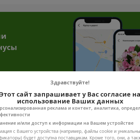
ии
нусы
Здравствуйте!
Этот сайт запрашивает у Вас согласие н
использование Ваших данных
енирная продукция к цветочным пода
рсонализированная реклама и контент, аналитика, опреде
фективности
достаточно, чтобы передать всё настроение, заботу или нежнос
анение и/или доступ к информации на Вашем устройстве
ют эмоцию и делают подарок завершённым. Сувенирная продукция
ация с Вашего устройства (например, файлы cookie и уникальн
фикаторы) будет доступна поставщикам. Кроме того, они, а так