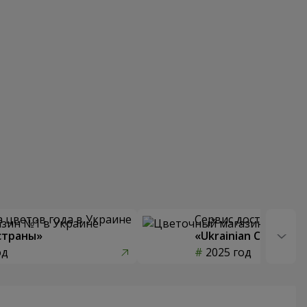
 цветов года в Украине
Сервис доставки цв
страны»
«Ukrainian Choice»
од
2025 год