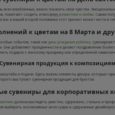
нь всех влюблённых, важно показать свои чувства. Эмоциональ
тов, помогают создать атмосферу
романтики и любви
. Самая поп
я вас и вашей второй половинки этот презент может нести в се
лнений к цветам на 8 Марта и др
особые события, такие как
день рождения ребёнка
, сувенирная
 Они добавляют праздничности и делают поздравление более п
ить подарок к женскому празднику или определённой символич
Сувенирная продукция к композиция
 масштаба и подачи. Здесь важны элементы декора, которые га
торого выступает сувенирная продукция для букетов.
ые сувениры для корпоративных 
риятиях
должна выглядеть уместно, сдержанно, стильно и проф
м выбирать эксклюзивные аксессуары и сдержанные дизайнерск