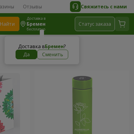
азины
Отзывы
Свяжитесь с нами
Доставка в
Найти
Бремен
Cтатус заказа
бесплатно
Доставка в
Бремен
?
Да
Сменить