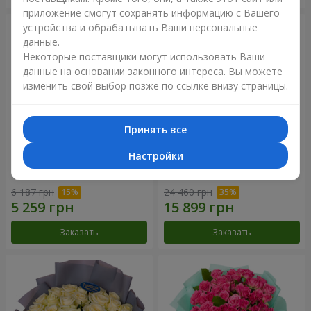
приложение смогут сохранять информацию с Вашего
устройства и обрабатывать Ваши персональные
данные.
Некоторые поставщики могут использовать Ваши
данные на основании законного интереса. Вы можете
изменить свой выбор позже по ссылке внизу страницы.
Принять все
Настройки
Букет из 11 красных роз
Букет из 35 красных роз
6 187 грн
24 460 грн
Заказать
Заказать