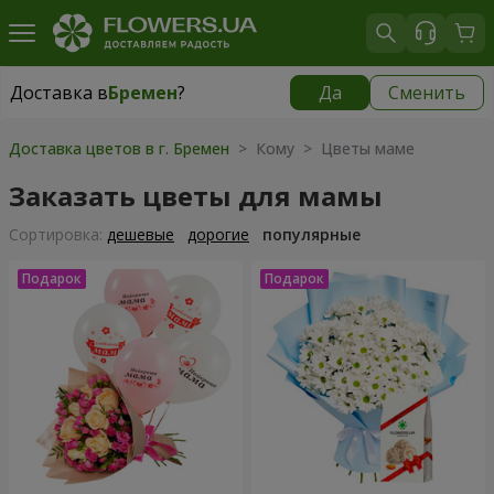
Доставка в
Бремен
?
Да
Сменить
Доставка в
Бремен
|
бесплатно
Доставка цветов в г. Бремен
> Кому > Цветы маме
Заказать цветы для мамы
Cортировка:
дешевые
дорогие
популярные