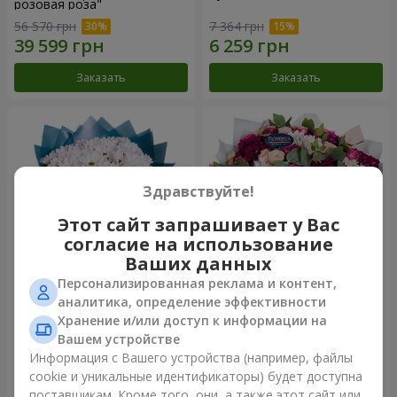
розовая роза"
56 570 грн
7 364 грн
Заказать
Заказать
Здравствуйте!
Этот сайт запрашивает у Вас
согласие на использование
Ваших данных
Персонализированная реклама и контент,
Букет "Яркие солнышки!"
Букет "Все для тебя...!"
аналитика, определение эффективности
Хранение и/или доступ к информации на
4 374 грн
21 449 грн
Вашем устройстве
Информация с Вашего устройства (например, файлы
cookie и уникальные идентификаторы) будет доступна
Заказать
Заказать
поставщикам. Кроме того, они, а также этот сайт или