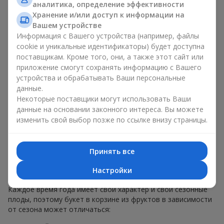
аналитика, определение эффективности
меньше, чем наполнение. Именно праздничное оформление
Хранение и/или доступ к информации на
превращает обычный букет в корзине из фруктов в
Вашем устройстве
гастрономический подарок. В компании
Flowers.ua
мы
Информация с Вашего устройства (например, файлы
всегда учитываем пожелания клиента при создании декора.
При формировании композиции используются натуральные
cookie и уникальные идентификаторы) будет доступна
материалы, продуманная упаковка вкуса и, конечно,
поставщикам. Кроме того, они, а также этот сайт или
декоративные элементы, соответствующие событию.
приложение смогут сохранять информацию с Вашего
устройства и обрабатывать Ваши персональные
По желанию клиента корзина с фруктами может быть
данные.
оформлена в прозрачной пленке или стильной коробке —
Некоторые поставщики могут использовать Ваши
всегда с праздничной подачей, которая выглядит аккуратно
данные на основании законного интереса. Вы можете
и презентабельно.
изменить свой выбор позже по ссылке внизу страницы.
Тематические фруктовые
композиции для праздников
Принять все
и сезонов
Настройки
Каждое время года имеет свой характер и свои сезонные
плоды, поэтому букет в корзине из фруктов в зависимости
от сезона может отличаться: