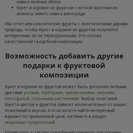
киви и зеленых яблок;
букет в корзине из фруктов с ноткой экзотики из
ананаса, манго, киви и винограда.
Мы сочетаем классические фрукты с экзотическими дарами
природы, чтобы букет в корзине из фруктов получился
интересным, но не перегруженным. Это основа
качественной съедобной композиции.
Возможность добавить другие
подарки к фруктовой
композиции
Букет в корзине из фруктов может быть дополнен любыми
цветами:
розами
,
герберами
,
хризантемами
,
пионами
,
гипсофилой
,
сезонными растениями
. Выбор сочетания
букета цветов и фруктов зависит исключительно от ваших
пожеланий и вкусов. А если хотите найти интересный
вариант по приемлемой цене, загляните в раздел
акционных предложений
.
Кроме того, к такому съедобному презенту, как корзина