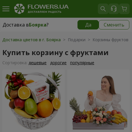
Доставка в
Боярка
?
Да
Сменить
Доставка в
Боярка
|
бесплатно
Доставка цветов в г. Боярка
> Подарки > Корзины фруктов
Купить корзину с фруктами
Cортировка:
дешевые
дорогие
популярные