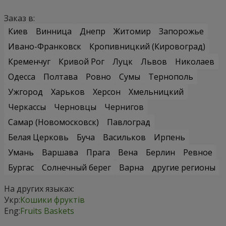
Заказ в:
Киев
Винница
Днепр
Житомир
Запорожье
Ивано-Франковск
Кропивницкий (Кировоград)
Кременчуг
Кривой Рог
Луцк
Львов
Николаев
Одесса
Полтава
Ровно
Сумы
Тернополь
Ужгород
Харьков
Херсон
Хмельницкий
Черкассы
Черновцы
Чернигов
Самар (Новомосковск)
Павлоград
Белая Церковь
Буча
Васильков
Ирпень
Умань
Варшава
Прага
Вена
Берлин
Ревное
Бургас
Солнечный берег
Варна
другие регионы
На других языках:
Укр:
Кошики фруктів
Eng:
Fruits Baskets