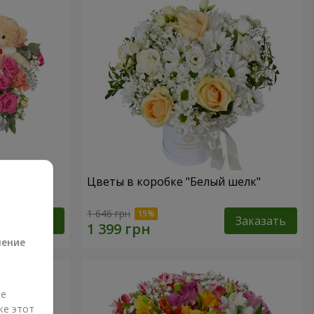
 Тедди"
Цветы в коробке "Белый шелк"
а
1 646 грн
Заказать
Заказать
ление
ые
же этот