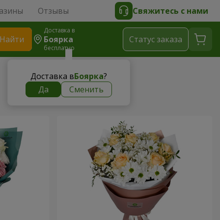
азины
Отзывы
Свяжитесь с нами
Доставка в
Найти
Боярка
Cтатус заказа
бесплатно
Доставка в
Боярка
?
Да
Сменить