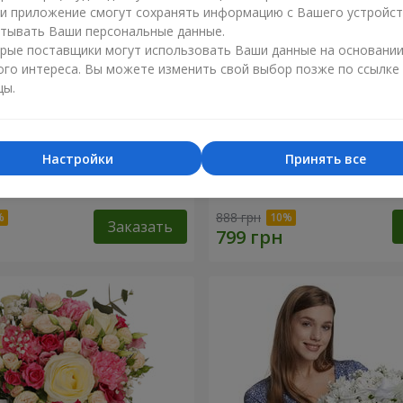
ли приложение смогут сохранять информацию с Вашего устройст
тывать Ваши персональные данные.
рые поставщики могут использовать Ваши данные на основани
ого интереса. Вы можете изменить свой выбор позже по ссылке
цы.
Настройки
Принять все
робке "Счастья не
Композиция "Нежный поц
888 грн
Заказать