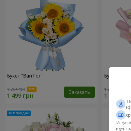
Букет "Ван Гог"
Букет "Сол
1 764 грн
1 888 грн
Заказать
Пе
эф
Хр
Информ
иденти