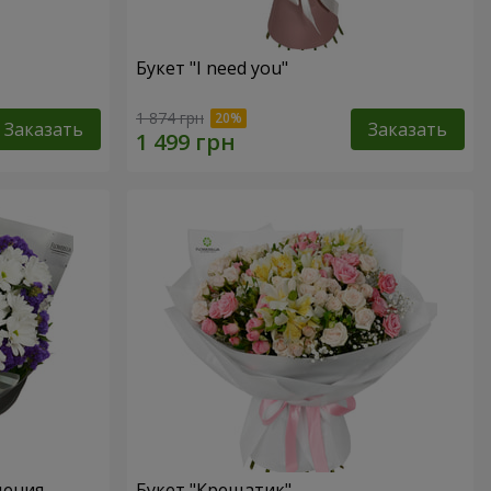
Букет "I need you"
1 874 грн
Заказать
Заказать
дения
Букет "Крещатик"