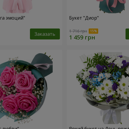
уга эмоций"
Букет "Диор"
1 716 грн
Заказать
т любви"
Яркий букет на День рож