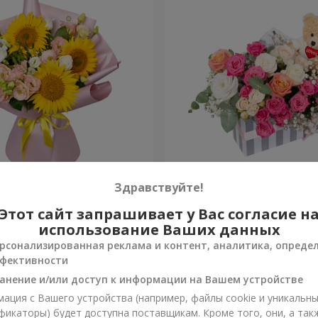
нце – это любовь"
Композиция "Принцесса и
Здравствуйте!
Этот сайт запрашивает у Вас согласие н
1 999 грн
Заказать
использование Ваших данных
рсонализированная реклама и контент, аналитика, опреде
фективности
анение и/или доступ к информации на Вашем устройстве
ация с Вашего устройства (например, файлы cookie и уникальн
фикаторы) будет доступна поставщикам. Кроме того, они, а так