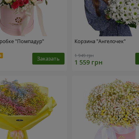
робке "Помпадур"
Корзина "Ангелочек"
1 949 грн
Заказать