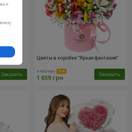
ва и
и
 внизу
елуй"
Цветы в коробке "Яркая фантазия"
1 952 грн
Заказать
Заказать