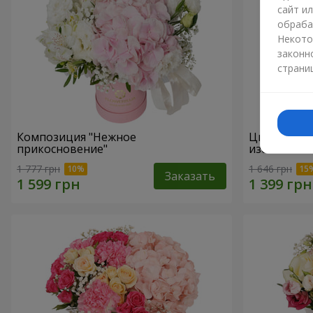
сайт и
обраба
Некото
законн
страни
Композиция "Нежное
Цветы в ко
прикосновение"
избежать"
1 777 грн
1 646 грн
Заказать