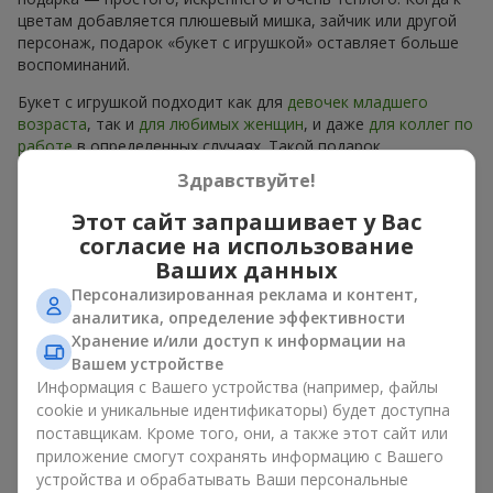
цветам добавляется плюшевый мишка, зайчик или другой
персонаж, подарок «букет с игрушкой» оставляет больше
воспоминаний.
Букет с игрушкой подходит как для
девочек младшего
возраста
, так и
для любимых женщин
, и даже
для коллег по
работе
в определенных случаях. Такой подарок
подчеркивает искреннюю заботу, уют и желание сделать
Здравствуйте!
человеку приятно. На
flowers.ua
можно найти
разнообразные предложения на любой вкус и бюджет,
Этот сайт запрашивает у Вас
чтобы сделать подарок в г. Боярка незабываемым.
согласие на использование
Ваших данных
Как мягкая игрушка
Персонализированная реклама и контент,
подчеркивает эмоции вместе
аналитика, определение эффективности
Хранение и/или доступ к информации на
с цветами
Вашем устройстве
Информация с Вашего устройства (например, файлы
Букет с игрушкой — универсальное и всегда удачное
cookie и уникальные идентификаторы) будет доступна
решение. Такое сочетание удваивает эмоции и позволяет
поставщикам. Кроме того, они, а также этот сайт или
их обновлять в памяти каждый раз, когда плюшевый друг
приложение смогут сохранять информацию с Вашего
попадает в поле зрения. Вместе букет с игрушкой
устройства и обрабатывать Ваши персональные
работают идеально. Цветы и игрушка создают баланс