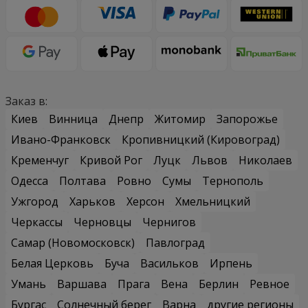
Заказ в:
Киев
Винница
Днепр
Житомир
Запорожье
Ивано-Франковск
Кропивницкий (Кировоград)
Кременчуг
Кривой Рог
Луцк
Львов
Николаев
Одесса
Полтава
Ровно
Сумы
Тернополь
Ужгород
Харьков
Херсон
Хмельницкий
Черкассы
Черновцы
Чернигов
Самар (Новомосковск)
Павлоград
Белая Церковь
Буча
Васильков
Ирпень
Умань
Варшава
Прага
Вена
Берлин
Ревное
Бургас
Солнечный берег
Варна
другие регионы