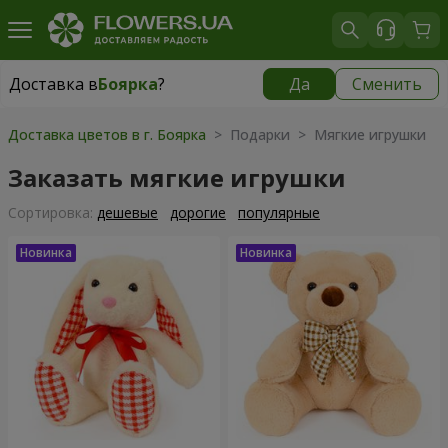
Доставка в
Боярка
?
Да
Сменить
Доставка в
Боярка
|
бесплатно
Доставка цветов в г. Боярка
> Подарки > Мягкие игрушки
Заказать мягкие игрушки
Cортировка:
дешевые
дорогие
популярные