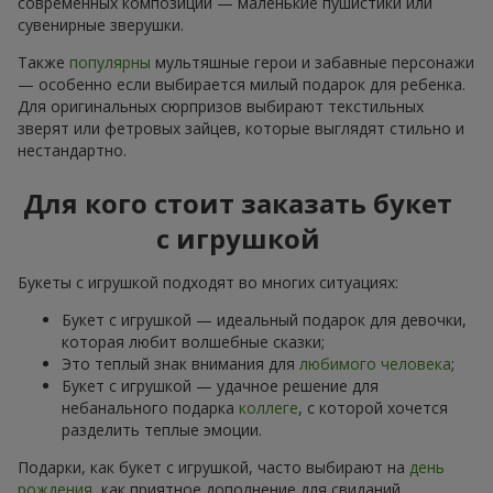
современных композиций — маленькие пушистики или
сувенирные зверушки.
Также
популярны
мультяшные герои и забавные персонажи
— особенно если выбирается милый подарок для ребенка.
Для оригинальных сюрпризов выбирают текстильных
зверят или фетровых зайцев, которые выглядят стильно и
нестандартно.
Для кого стоит заказать букет
с игрушкой
Букеты с игрушкой подходят во многих ситуациях:
Букет с игрушкой — идеальный подарок для девочки,
которая любит волшебные сказки;
Это теплый знак внимания для
любимого человека
;
Букет с игрушкой — удачное решение для
небанального подарка
коллеге
, с которой хочется
разделить теплые эмоции.
Подарки, как букет с игрушкой, часто выбирают на
день
рождения
, как приятное дополнение для свиданий,