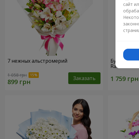
сайт и
обраба
Некото
законн
страни
7 нежных альстромерий
Букет "При
Raffaello
1 058 грн
Заказать