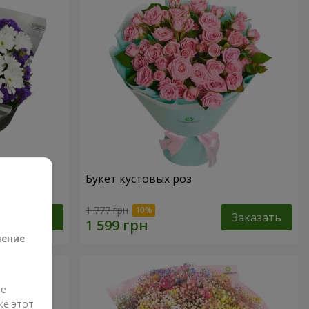
дения
Букет кустовых роз
а
1 777 грн
Заказать
Заказать
ление
ые
же этот