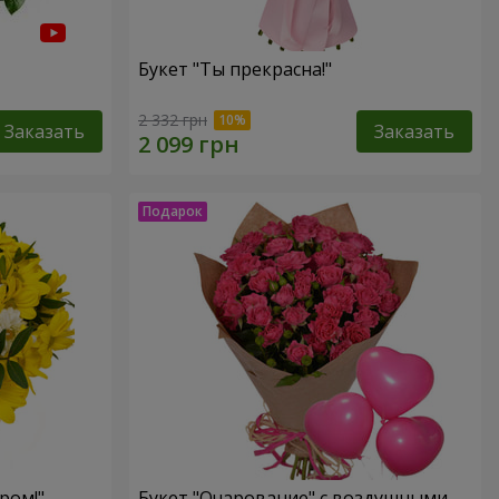
Букет "Ты прекрасна!"
2 332 грн
Заказать
Заказать
ром!"
Букет "Очарование" с воздушными