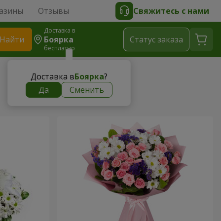
азины
Отзывы
Свяжитесь с нами
Доставка в
Найти
Боярка
Cтатус заказа
бесплатно
Доставка в
Боярка
?
Да
Сменить