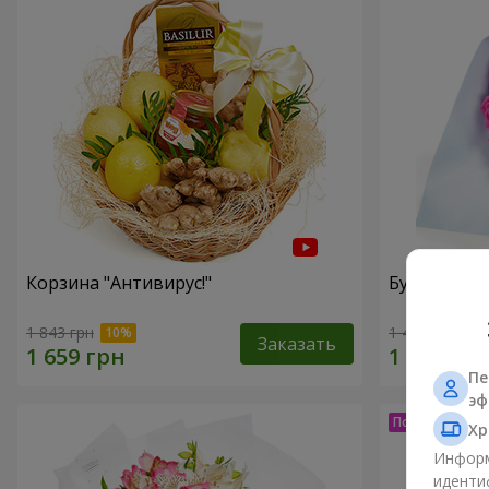
Корзина "Антивирус!"
Букет "15 р
1 843 грн
1 411 грн
Заказать
Пе
эф
Хр
Информ
иденти