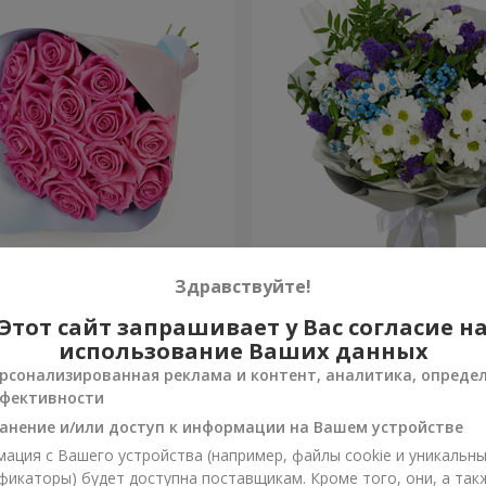
озовых роз"
Яркий букет на День рож
Здравствуйте!
Этот сайт запрашивает у Вас согласие н
1 443 грн
Заказать
использование Ваших данных
рсонализированная реклама и контент, аналитика, опреде
фективности
анение и/или доступ к информации на Вашем устройстве
ация с Вашего устройства (например, файлы cookie и уникальн
фикаторы) будет доступна поставщикам. Кроме того, они, а так