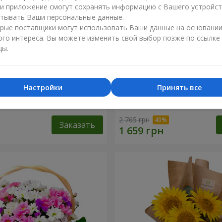
ли приложение смогут сохранять информацию с Вашего устройст
тывать Ваши персональные данные.
рые поставщики могут использовать Ваши данные на основани
ого интереса. Вы можете изменить свой выбор позже по ссылке
цы.
Настройки
Принять все
косновение любви" +
9 веток фиолетовой эуст
2 765 грн
Заказать