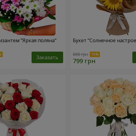
изантем "Яркая поляна"
Букет "Солнечное настро
888 грн
Заказать