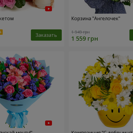
кетом
Корзина "Ангелочек"
1 949 грн
Заказать
пускай мечту!"
Композиция "С добрым ут