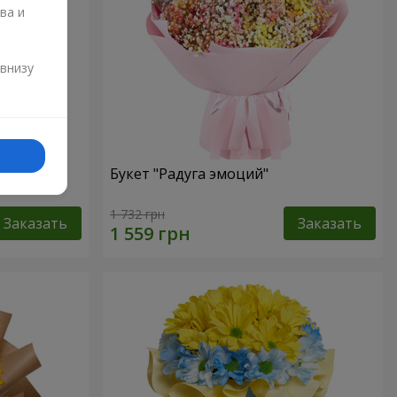
ва и
и
 внизу
омы
Букет "Радуга эмоций"
1 732 грн
Заказать
Заказать