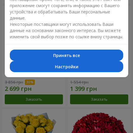
приложение смогут сохранять информацию с Вашего
устройства и обрабатывать Ваши персональные
данные.
Некоторые поставщики могут использовать Ваши
данные на основании законного интереса. Вы можете
изменить свой выбор позже по ссылке внизу страницы.
Принять все
Настройки
Букет "Крещатик"
Букет "Мы и лето"
3 856 грн
1 554 грн
Заказать
Заказать