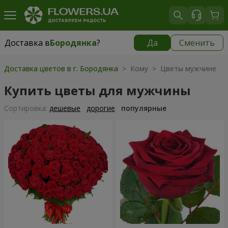
Доставка в
Бородянка
?
Да
Сменить
Доставка в
Бородянка
|
бесплатно
Доставка цветов в г. Бородянка
> Кому > Цветы мужчине
Купить цветы для мужчины
Cортировка:
дешевые
дорогие
популярные