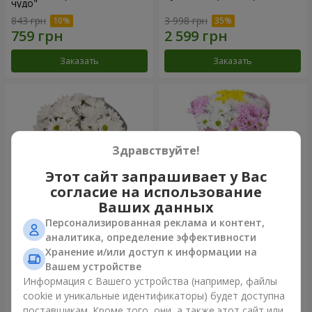
чудо"
843 грн
3 998 грн
Заказать
Заказать
Здравствуйте!
Этот сайт запрашивает у Вас
согласие на использование
Ваших данных
Персонализированная реклама и контент,
Букет "Киото" из 5 белых
Букет "Времена года"
аналитика, определение эффективности
хризантем
Хранение и/или доступ к информации на
1 066 грн
1 249 грн
Вашем устройстве
Информация с Вашего устройства (например, файлы
cookie и уникальные идентификаторы) будет доступна
Заказать
Заказать
поставщикам. Кроме того, они, а также этот сайт или