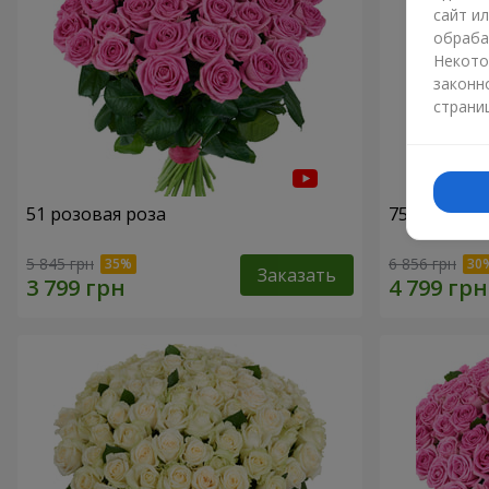
сайт и
обраба
Некото
законн
страни
51 розовая роза
75 белых р
5 845 грн
6 856 грн
Заказать