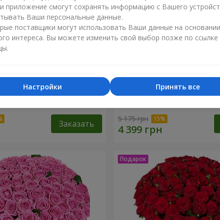
ли приложение смогут сохранять информацию с Вашего устройст
тывать Ваши персональные данные.
рые поставщики могут использовать Ваши данные на основани
ого интереса. Вы можете изменить свой выбор позже по ссылке
цы.
Настройки
Принять все
оз
51 белая хризантема
5 175 грн
Заказать