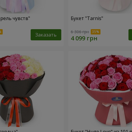
арель чувств"
Букет "Tarnis"
6 306 грн
Заказать
 сердца"
Букет "Huge Love" из 101 