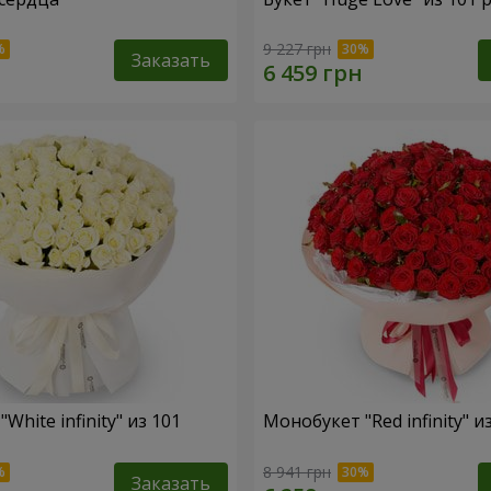
9 227 грн
Заказать
White infinity" из 101
Монобукет "Red infinity" и
8 941 грн
Заказать