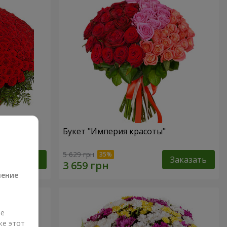
Букет "Империя красоты"
а
5 629 грн
Заказать
Заказать
ление
ые
же этот