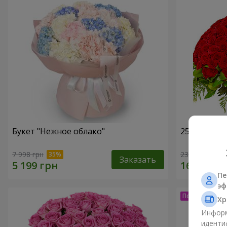
Букет "Нежное облако"
251 красна
7 998 грн
23 856 грн
Заказать
Пе
эф
Хр
Информ
иденти