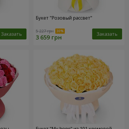
Букет "Розовый рассвет"
5 227 грн
Заказать
Заказать
розы
Букет "My hope" из 101 кремовой