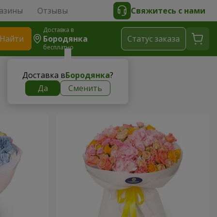
азины
Отзывы
Свяжитесь с нами
Доставка в
Найти
Бородянка
Cтатус заказа
бесплатно
Доставка в
Бородянка
?
Да
Сменить