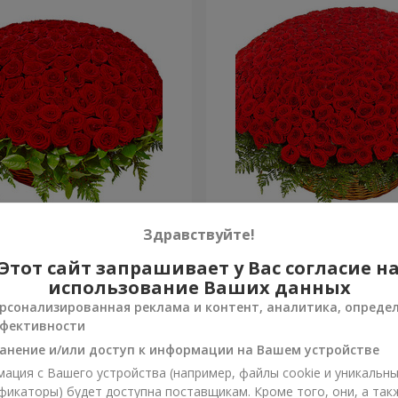
я роза
501 красная роза
Здравствуйте!
Этот сайт запрашивает у Вас согласие н
56 362 грн
Заказать
использование Ваших данных
рсонализированная реклама и контент, аналитика, опреде
фективности
анение и/или доступ к информации на Вашем устройстве
ация с Вашего устройства (например, файлы cookie и уникальн
фикаторы) будет доступна поставщикам. Кроме того, они, а так