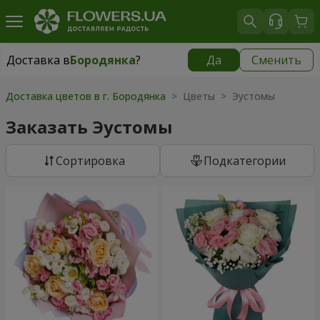
Доставка в
Бородянка
?
Да
Сменить
Доставка в
Бородянка
|
бесплатно
Доставка цветов в г. Бородянка
> Цветы > Эустомы
Заказать Эустомы
Cортировка
Подкатегории