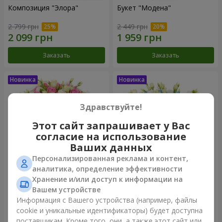
Композиция "Элора"
Букет "Модена"
2 799 грн
2 449 грн
Заказать
Заказать
Здравствуйте!
Этот сайт запрашивает у Вас
согласие на использование
Ваших данных
Персонализированная реклама и контент,
аналитика, определение эффективности
Хранение и/или доступ к информации на
Букет "Piedmont"
Композиция "Сильвия"
Вашем устройстве
5 279 грн
3 570 грн
Информация с Вашего устройства (например, файлы
cookie и уникальные идентификаторы) будет доступна
поставщикам. Кроме того, они, а также этот сайт или