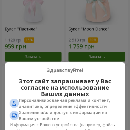
Букет "Пастила"
Букет "Moon Dance"
1 128 грн
2 513 грн
Заказать
Заказать
Здравствуйте!
Этот сайт запрашивает у Вас
согласие на использование
Ваших данных
Персонализированная реклама и контент,
аналитика, определение эффективности
Хранение и/или доступ к информации на
Вашем устройстве
Информация с Вашего устройства (например, файлы
Букет "Kamaliya"
Бенто-букет"Bertha"