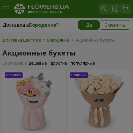
Доставка в
Бородянка
?
Да
Сменить
Доставка в
Бородянка
|
бесплатно
Доставка цветов в г. Бородянка
> Акционные букеты
Акционные букеты
Cортировка:
дешевые
дорогие
популярные