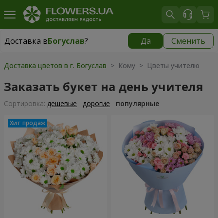
Доставка в
Богуслав
?
Да
Сменить
Доставка в
Богуслав
|
бесплатно
Доставка цветов в г. Богуслав
> Кому > Цветы учителю
Заказать букет на день учителя
Cортировка:
дешевые
дорогие
популярные