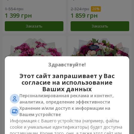
1 554 грн
2 324 грн
Заказать
Заказать
Здравствуйте!
Этот сайт запрашивает у Вас
согласие на использование
Ваших данных
Персонализированная реклама и контент,
Букет "Сердечные струны"
Букет "Все для тебя...!"
аналитика, определение эффективности
Хранение и/или доступ к информации на
2 370 грн
5 449 грн
Вашем устройстве
Информация с Вашего устройства (например, файлы
cookie и уникальные идентификаторы) будет доступна
Заказать
Заказать
поставщикам. Кроме того, они, а также этот сайт или