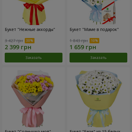
Букет "Нежные аккорды"
Букет "Маме в подарок"
3 427 грн
1 843 грн
Заказать
Заказать
Букет "Солнышко моё"
Букет "Безе" из 15 белых