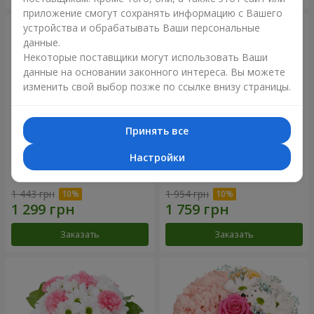
приложение смогут сохранять информацию с Вашего
устройства и обрабатывать Ваши персональные
данные.
Некоторые поставщики могут использовать Ваши
данные на основании законного интереса. Вы можете
изменить свой выбор позже по ссылке внизу страницы.
Принять все
Настройки
Букет "Нежная любовь"
Букет "Сказочная осень"
1 443 грн
1 954 грн
Заказать
Заказать