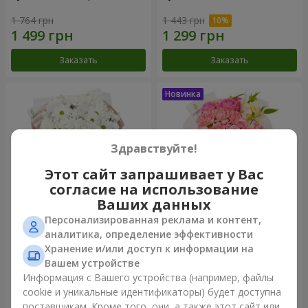
1 764 грн
1 443 грн
Заказать
Заказать
Здравствуйте!
Этот сайт запрашивает у Вас
согласие на использование
Ваших данных
Персонализированная реклама и контент,
Букет "White happiness"
Букет "Розовый зефир"
аналитика, определение эффективности
Хранение и/или доступ к информации на
999 грн
1 411 грн
Вашем устройстве
Информация с Вашего устройства (например, файлы
cookie и уникальные идентификаторы) будет доступна
Заказать
Заказать
поставщикам. Кроме того, они, а также этот сайт или