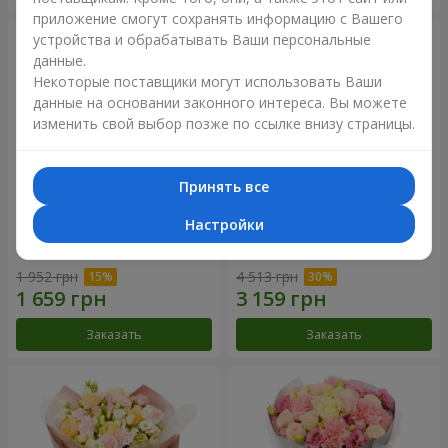
приложение смогут сохранять информацию с Вашего
устройства и обрабатывать Ваши персональные
данные.
Некоторые поставщики могут использовать Ваши
данные на основании законного интереса. Вы можете
изменить свой выбор позже по ссылке внизу страницы.
Принять все
Настройки
Букет "Дзинтарс"
Букет "Your Smile"
1 952 грн
4 513 грн
Заказать
Заказать