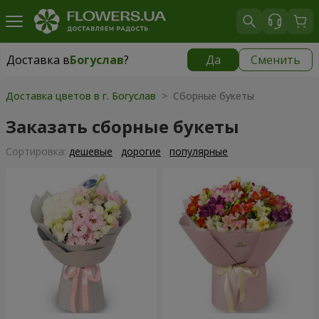
Доставка в
Богуслав
?
Да
Сменить
Доставка в
Богуслав
|
бесплатно
Доставка цветов в г. Богуслав
> Сборные букеты
Заказать сборные букеты
Cортировка:
дешевые
дорогие
популярные