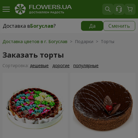
Доставка в
Богуслав
?
Да
Сменить
Доставка в
Богуслав
|
бесплатно
Доставка цветов в г. Богуслав
> Подарки > Торты
Заказать торты
Cортировка:
дешевые
дорогие
популярные