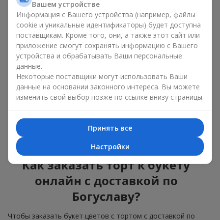
Вашем устройстве
красота и вкус в одном
Информация с Вашего устройства (например, файлы
подарке
cookie и уникальные идентификаторы) будет доступна
поставщикам. Кроме того, они, а также этот сайт или
приложение смогут сохранять информацию с Вашего
Торты с живыми цветами — это современное сочетание
флористики и гастрономической эстетики. Эксклюзивный
устройства и обрабатывать Ваши персональные
десерт в паре с
изысканным букетом
выглядит эффектно,
данные.
стильно и подчёркивает значимость события —
дня
Некоторые поставщики могут использовать Ваши
рождения
,
рождения ребёнка
или
корпоратива
.
данные на основании законного интереса. Вы можете
изменить свой выбор позже по ссылке внизу страницы.
В композиции букет цветов с тортом живые растения
задают эмоциональное настроение, а кондитерский декор
завершает сладкий праздничный акцент. Такой десерт с
Принять все
украшениями из любимых цветов отлично смотрится и на
праздничном столе, и на фотографиях.
Настройки
Как заказать торт к букету
онлайн с доставкой по
Богуславу?
Чтобы заказать букет цветов с тортом с доставкой по