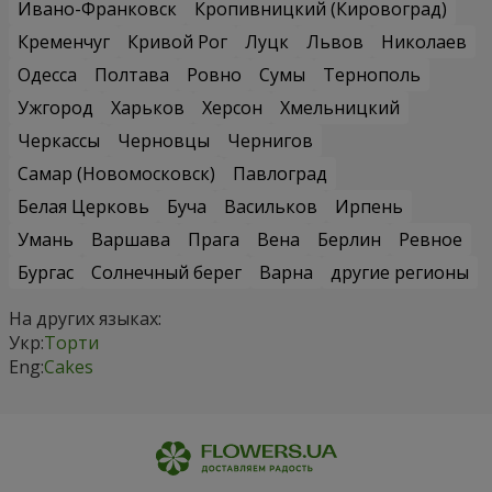
Ивано-Франковск
Кропивницкий (Кировоград)
Кременчуг
Кривой Рог
Луцк
Львов
Николаев
Одесса
Полтава
Ровно
Сумы
Тернополь
Ужгород
Харьков
Херсон
Хмельницкий
Черкассы
Черновцы
Чернигов
Самар (Новомосковск)
Павлоград
Белая Церковь
Буча
Васильков
Ирпень
Умань
Варшава
Прага
Вена
Берлин
Ревное
Бургас
Солнечный берег
Варна
другие регионы
На других языках:
Укр:
Торти
Eng:
Cakes