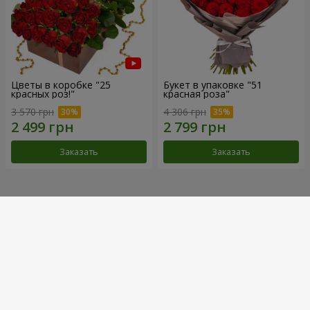
Цветы в коробке "25
Букет в упаковке "51
красных роз!"
красная роза"
3 570 грн
4 306 грн
Заказать
Заказать
Наши достижения
Доставка цветов года в Украине
«Выбор страны»
2026 год