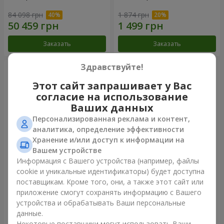
84 098 грн
1 874 грн
Заказать
Заказать
Здравствуйте!
Этот сайт запрашивает у Вас
согласие на использование
Ваших данных
Персонализированная реклама и контент,
аналитика, определение эффективности
Хранение и/или доступ к информации на
Вашем устройстве
Информация с Вашего устройства (например, файлы
75 белых роз
Букет «Ты – моя Вселенная»
cookie и уникальные идентификаторы) будет доступна
поставщикам. Кроме того, они, а также этот сайт или
6 570 грн
10 941 грн
приложение смогут сохранять информацию с Вашего
устройства и обрабатывать Ваши персональные
данные.
Заказать
Заказать
Некоторые поставщики могут использовать Ваши