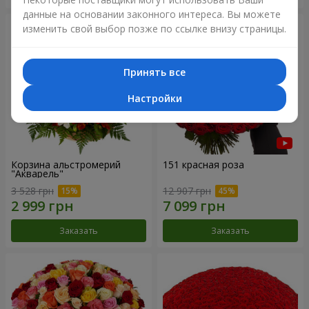
данные на основании законного интереса. Вы можете
изменить свой выбор позже по ссылке внизу страницы.
Принять все
Настройки
Корзина альстромерий
151 красная роза
"Акварель"
3 528 грн
12 907 грн
Заказать
Заказать