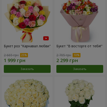
Букет роз "Карнавал любви"
Букет "В восторге от тебя!"
2 665 грн
2 705 грн
Заказать
Заказать