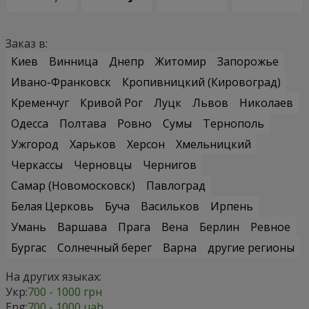
Заказ в:
Киев
Винница
Днепр
Житомир
Запорожье
Ивано-Франковск
Кропивницкий (Кировоград)
Кременчуг
Кривой Рог
Луцк
Львов
Николаев
Одесса
Полтава
Ровно
Сумы
Тернополь
Ужгород
Харьков
Херсон
Хмельницкий
Черкассы
Черновцы
Чернигов
Самар (Новомосковск)
Павлоград
Белая Церковь
Буча
Васильков
Ирпень
Умань
Варшава
Прага
Вена
Берлин
Ревное
Бургас
Солнечный берег
Варна
другие регионы
На других языках:
Укр:
700 - 1000 грн
Eng:
700 - 1000 uah