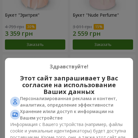
Букет "Эритрея"
Букет "Nude Perfume"
4 799 грн
3 011 грн
Заказать
Заказать
Здравствуйте!
Этот сайт запрашивает у Вас
согласие на использование
Ваших данных
Персонализированная реклама и контент,
аналитика, определение эффективности
Хранение и/или доступ к информации на
Вашем устройстве
Букет "Розовая нежность"
Композиция "Ностальжи"
Информация с Вашего устройства (например, файлы
cookie и уникальные идентификаторы) будет доступна
4 284 грн
6 713 грн
поставщикам. Кроме того, они, а также этот сайт или