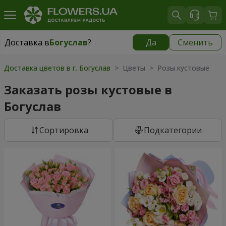
Доставка в
Богуслав
?
Да
Сменить
Доставка в
Богуслав
|
бесплатно
Доставка цветов в г. Богуслав
> Цветы > Розы кустовые
Заказать розы кустовые в
Богуслав
Cортировка
Подкатегории