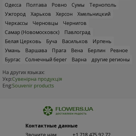
Одесса
Полтава
Ровно
Сумы
Тернополь
Ужгород
Харьков
Херсон
Хмельницкий
Черкассы
Черновцы
Чернигов
Самар (Новомосковск)
Павлоград
Белая Церковь
Буча
Васильков
Ирпень
Умань
Варшава
Прага
Вена
Берлин
Ревное
Бургас
Солнечный берег
Варна
другие регионы
На других языках:
Укр:
Сувенірна продукція
Eng:
Souvenir products
Контактные данные
Звоните нам
+1 718 475 92 72