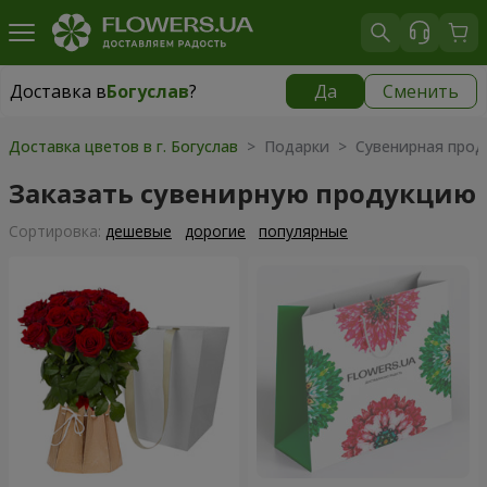
Доставка в
Богуслав
?
Да
Сменить
Доставка в
Богуслав
|
бесплатно
Доставка цветов в г. Богуслав
> Подарки > Сувенирная прод
Заказать сувенирную продукцию
Cортировка:
дешевые
дорогие
популярные