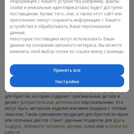
Информация с Вашего устройства (например, файлы
Сувениры к букетам на разные
cookie и уникальные идентификаторы) будет доступна
праздники
поставщикам. Кроме того, они, а также этот сайт или
приложение смогут сохранять информацию с Вашего
Праздник задаёт настроение, а сувенирная продукция для
устройства и обрабатывать Ваши персональные
букетов его подчёркивает. Именно поэтому сувениры к
данные.
цветам часто выбирают с учётом даты и события. В нашем
Некоторые поставщики могут использовать Ваши
ассортименте найдётся сувенирная продукция для букетов,
данные на основании законного интереса. Вы можете
которая подойдёт к любому празднику и может быть
изменить свой выбор позже по ссылке внизу страницы.
рассчитана на любой бюджет.
Сувенирная продукция к
Принять все
букетам на День рождения
Настройки
К
дню рождения
хорошо подходит сувенирная продукция
для букетов, которая содержит оригинальные детали и
делает
флористические дополнения
персональными. Это
могут быть авторские изделия или мини-подарки с тёплым
смыслом. Такая сувенирная продукция для букетов из ярких
или сезонных цветов станет удачным подарком для
друга
,
подруги
,
любимого человека
,
дочери
,
мамы
или
коллеги по
работе
.