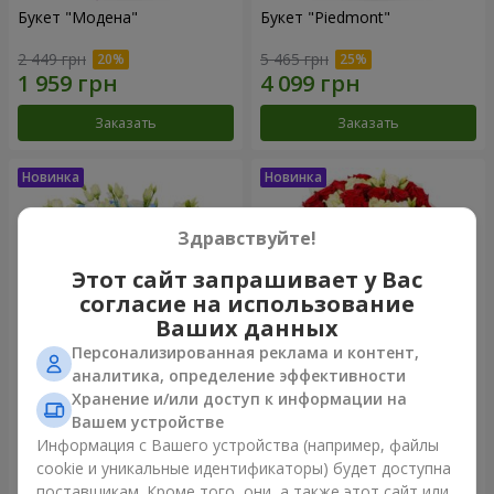
Букет "Модена"
Букет "Piedmont"
2 449 грн
5 465 грн
Заказать
Заказать
Здравствуйте!
Этот сайт запрашивает у Вас
согласие на использование
Ваших данных
Персонализированная реклама и контент,
аналитика, определение эффективности
Хранение и/или доступ к информации на
Композиция "Сильвия"
Букет "Katarina"
Вашем устройстве
3 427 грн
3 074 грн
Информация с Вашего устройства (например, файлы
cookie и уникальные идентификаторы) будет доступна
поставщикам. Кроме того, они, а также этот сайт или