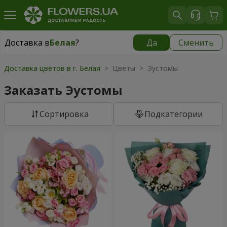
Доставка в
Белая
?
Да
Сменить
Доставка в
Белая
|
бесплатно
Доставка цветов в г. Белая
> Цветы > Эустомы
Заказать Эустомы
Cортировка
Подкатегории