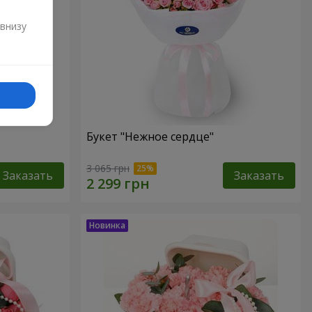
и
 внизу
Букет "Нежное сердце"
3 065 грн
Заказать
Заказать