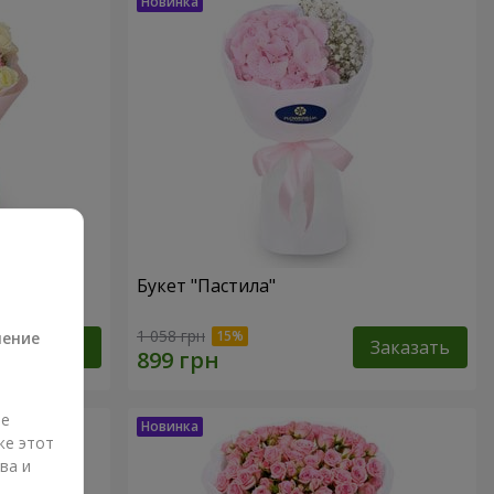
Букет "Пастила"
а
1 058 грн
ление
Заказать
Заказать
ые
же этот
ва и