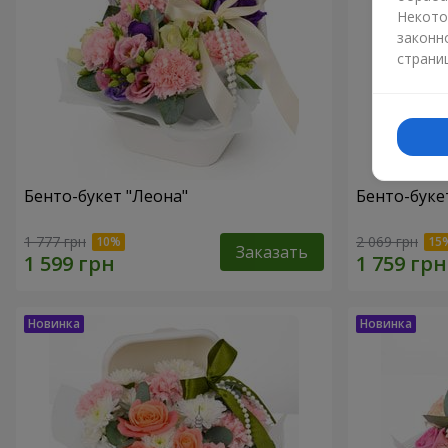
Некото
законн
страни
Бенто-букет "Леона"
Бенто-букет
1 777 грн
2 069 грн
Заказать