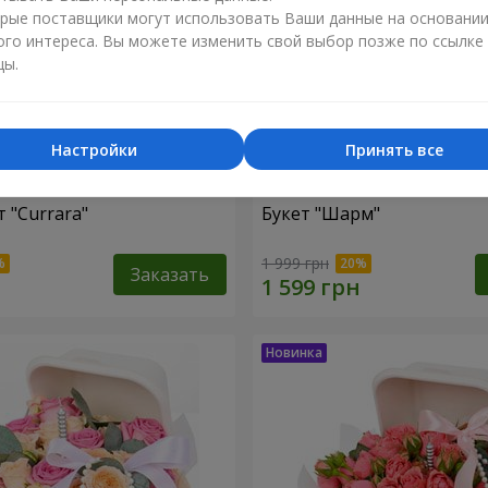
рые поставщики могут использовать Ваши данные на основани
ого интереса. Вы можете изменить свой выбор позже по ссылке
цы.
Настройки
Принять все
 "Currara"
Букет "Шарм"
1 999 грн
Заказать