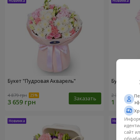
Букет "Пудровая Акварель"
Букет "Меч
4 879 грн
2 352 грн
Пе
Заказать
эф
Хр
Информ
иденти
сайт и
обраба