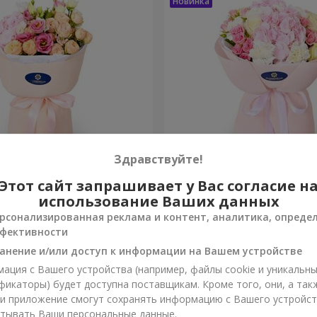
Здравствуйте!
ты сбываются"
Букет "Марта"
Этот сайт запрашивает у Вас согласие н
использование Ваших данных
3 199 грн
рсонализированная реклама и контент, аналитика, опреде
Заказать
фективности
анение и/или доступ к информации на Вашем устройстве
ация с Вашего устройства (например, файлы cookie и уникальн
фикаторы) будет доступна поставщикам. Кроме того, они, а так
ли приложение смогут сохранять информацию с Вашего устройст
тывать Ваши персональные данные.