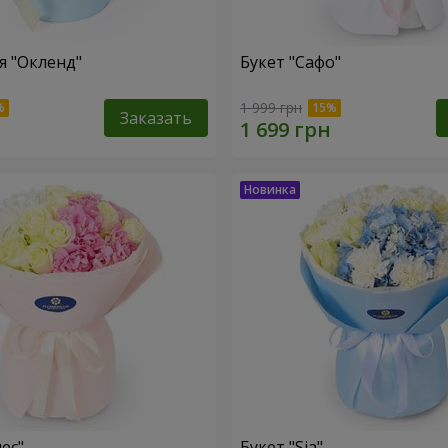
 "Окленд"
Букет "Сафо"
1 999 грн
Заказать
ес"
Букет "Sia"