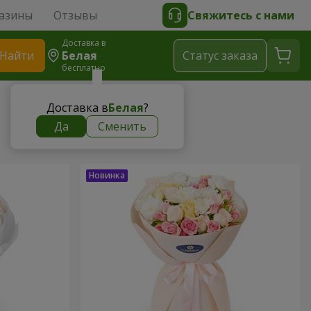
азины
Отзывы
Свяжитесь с нами
Доставка в
Найти
Белая
Cтатус заказа
бесплатно
Доставка в
Белая
?
Да
Сменить