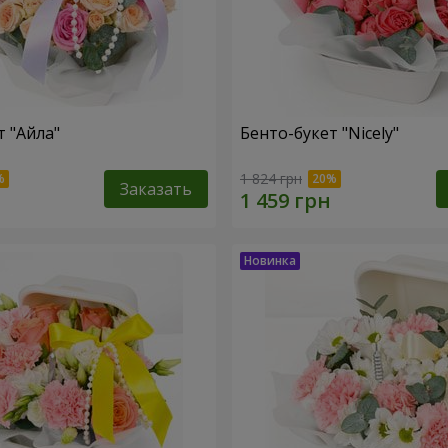
т "Айла"
Бенто-букет "Nicely"
1 824 грн
Заказать