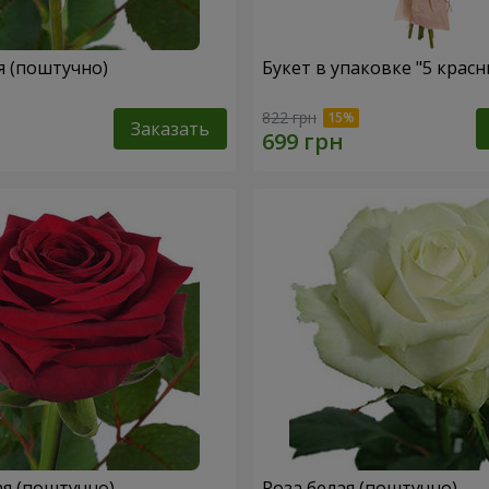
я (поштучно)
Букет в упаковке "5 красн
822 грн
Заказать
ая (поштучно)
Роза белая (поштучно)