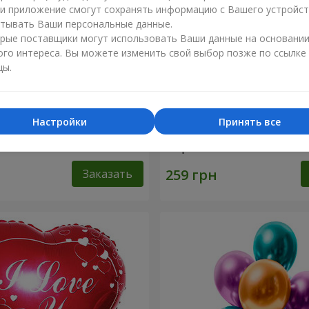
ли приложение смогут сохранять информацию с Вашего устройст
тывать Ваши персональные данные.
рые поставщики могут использовать Ваши данные на основани
ого интереса. Вы можете изменить свой выбор позже по ссылке
цы.
Настройки
Принять все
 шарика (розовые сердца)
Коллекция шариков "Смай
шарика
Заказать