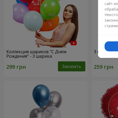
сайт и
обраба
Некото
законн
страни
Коллекция шариков "С Днем
3 гелиевых
Рождения" - 3 шарика
Заказать