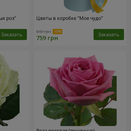
ых роз"
Цветы в коробке "Мое чудо"
843 грн
Заказать
Заказать
Роза розовая (поштучно)