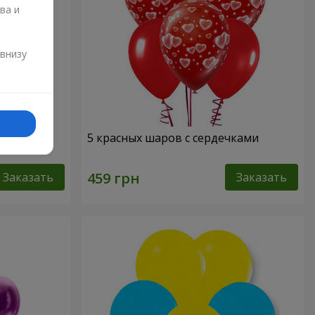
ва и
и
 внизу
лики" - 3
5 красных шаров с сердечками
Заказать
Заказать