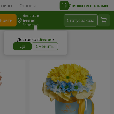
азины
Отзывы
Свяжитесь с нами
Доставка в
Найти
Белая
Cтатус заказа
бесплатно
Доставка в
Белая
?
Да
Сменить