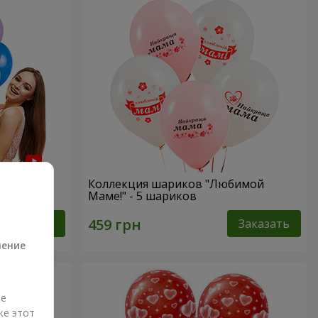
нем
Коллекция шариков "Любимой
Маме!" - 5 шариков
а
Заказать
Заказать
ление
ые
же этот