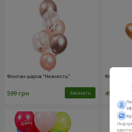
Фонтан шаров "Нежность"
Фонтан шар
Заказать
Пе
эф
Хр
Информ
иденти