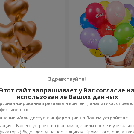
ов “Golden hearts”
Коллекция шариков "С Д
Здравствуйте!
Рождения!"- 5 шариков
Этот сайт запрашивает у Вас согласие н
Заказать
использование Ваших данных
рсонализированная реклама и контент, аналитика, опреде
фективности
анение и/или доступ к информации на Вашем устройстве
ация с Вашего устройства (например, файлы cookie и уникальн
фикаторы) будет доступна поставщикам. Кроме того, они, а так