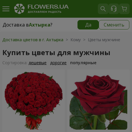
Доставка в
Ахтырка
?
Да
Сменить
Доставка в
Ахтырка
|
бесплатно
Доставка цветов в г. Ахтырка
> Кому > Цветы мужчине
Купить цветы для мужчины
Cортировка:
дешевые
дорогие
популярные