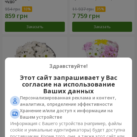
чудо"
954 грн
11 937 грн
Заказать
Заказать
Здравствуйте!
Этот сайт запрашивает у Вас
согласие на использование
Ваших данных
Персонализированная реклама и контент,
Букет "Киото" из 5 белых
Букет "Времена года"
аналитика, определение эффективности
хризантем
Хранение и/или доступ к информации на
1 399 грн
1 574 грн
Вашем устройстве
Информация с Вашего устройства (например, файлы
cookie и уникальные идентификаторы) будет доступна
Заказать
Заказать
поставщикам. Кроме того, они, а также этот сайт или