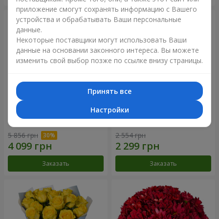
приложение смогут сохранять информацию с Вашего
устройства и обрабатывать Ваши персональные
данные.
Некоторые поставщики могут использовать Ваши
данные на основании законного интереса. Вы можете
изменить свой выбор позже по ссылке внизу страницы.
Принять все
Настройки
Букет "Крещатик"
Букет "Мы и лето"
5 856 грн
2 554 грн
Заказать
Заказать