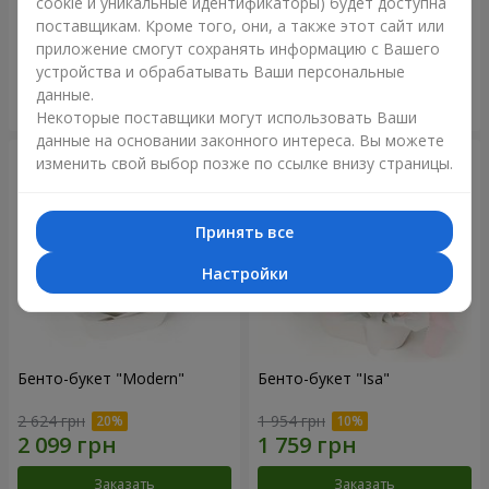
cookie и уникальные идентификаторы) будет доступна
поставщикам. Кроме того, они, а также этот сайт или
4 932 грн
1 599 грн
приложение смогут сохранять информацию с Вашего
устройства и обрабатывать Ваши персональные
данные.
Заказать
Заказать
Некоторые поставщики могут использовать Ваши
данные на основании законного интереса. Вы можете
изменить свой выбор позже по ссылке внизу страницы.
Принять все
Настройки
Бенто-букет "Modern"
Бенто-букет "Isa"
2 624 грн
1 954 грн
Заказать
Заказать