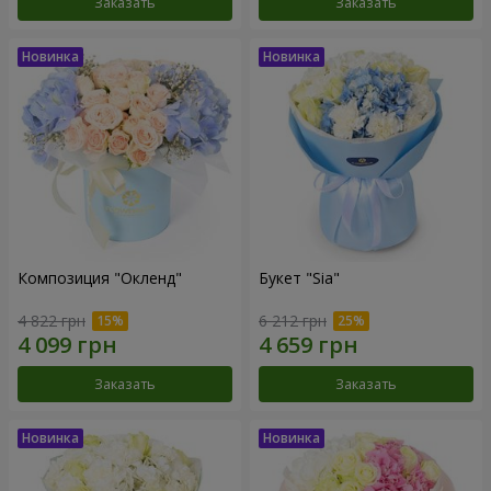
Заказать
Заказать
Композиция "Окленд"
Букет "Sia"
4 822 грн
6 212 грн
Заказать
Заказать