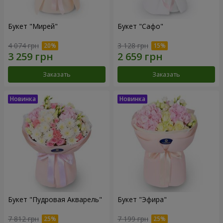
Букет "Мирей"
Букет "Сафо"
4 074 грн
3 128 грн
Заказать
Заказать
Букет "Пудровая Акварель"
Букет "Эфира"
7 812 грн
7 199 грн