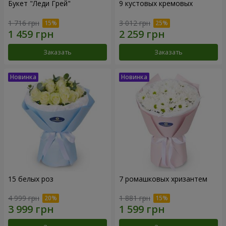
Букет "Леди Грей"
9 кустовых кремовых
1 716 грн
3 012 грн
Заказать
Заказать
15 белых роз
7 ромашковых хризантем
4 999 грн
1 881 грн