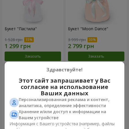
Букет "Пастила"
Букет "Moon Dance"
1 528 грн
3 999 грн
Заказать
Заказать
Здравствуйте!
Этот сайт запрашивает у Вас
согласие на использование
Ваших данных
Персонализированная реклама и контент,
аналитика, определение эффективности
Хранение и/или доступ к информации на
Вашем устройстве
Информация с Вашего устройства (например, файлы
Букет "Kamaliya"
Бенто-букет"Bertha"