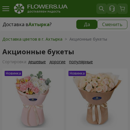
Доставка в
Ахтырка
?
Да
Сменить
Доставка в
Ахтырка
|
бесплатно
Доставка цветов в г. Ахтырка
> Акционные букеты
Акционные букеты
Cортировка:
дешевые
дорогие
популярные