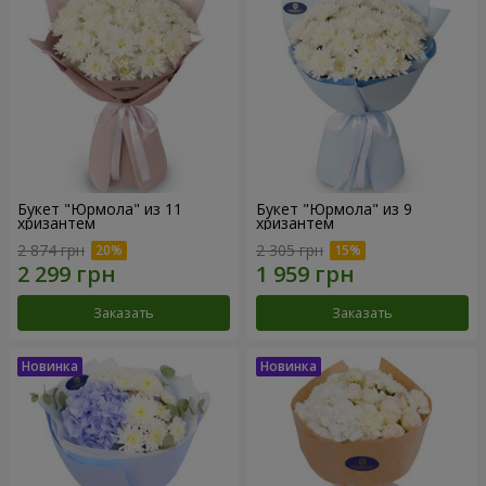
Букет "Юрмола" из 11
Букет "Юрмола" из 9
хризантем
хризантем
2 874 грн
2 305 грн
Заказать
Заказать