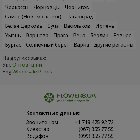
Черкассы
Черновцы
Чернигов
Самар (Новомосковск)
Павлоград
Белая Церковь
Буча
Васильков
Ирпень
Умань
Варшава
Прага
Вена
Берлин
Ревное
Бургас
Солнечный берег
Варна
другие регионы
На других языках:
Укр:
Оптові ціни
Eng:
Wholesale Prices
Контактные данные
Звоните нам
+1 718 475 92 72
Киевстар
(067) 355 77 55
Водафон
(099) 355 77 55