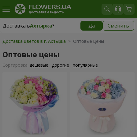
Доставка в
Ахтырка
?
Да
Сменить
Доставка в
Ахтырка
|
бесплатно
Доставка цветов в г. Ахтырка
> Оптовые цены
Оптовые цены
Cортировка:
дешевые
дорогие
популярные