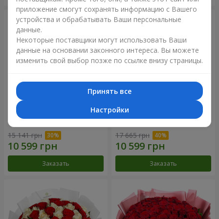
приложение смогут сохранять информацию с Вашего
устройства и обрабатывать Ваши персональные
данные.
Некоторые поставщики могут использовать Ваши
данные на основании законного интереса. Вы можете
изменить свой выбор позже по ссылке внизу страницы.
Принять все
Настройки
Букет "Нежный оттенок"
Цветы в коробке “Кадриль”
15 141 грн
17 665 грн
Заказать
Заказать