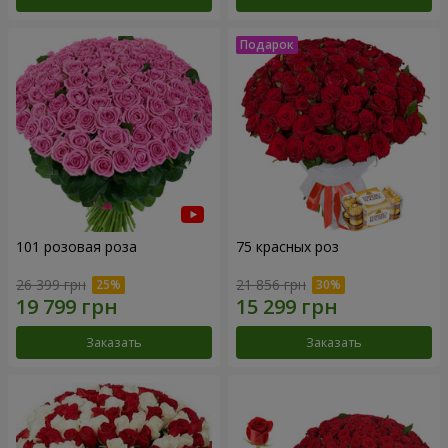
101 розовая роза
75 красных роз
26 399 грн
21 856 грн
Заказать
Заказать