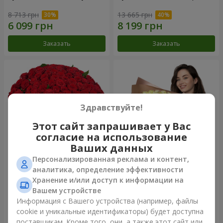
8 713 грн
13 665 грн
Заказать
Заказать
Здравствуйте!
Этот сайт запрашивает у Вас
согласие на использование
Ваших данных
Персонализированная реклама и контент,
101 красная роза
Букет "Сердце – сердцу"
аналитика, определение эффективности
Хранение и/или доступ к информации на
35 998 грн
19 098 грн
Вашем устройстве
Информация с Вашего устройства (например, файлы
cookie и уникальные идентификаторы) будет доступна
Заказать
Заказать
поставщикам. Кроме того, они, а также этот сайт или