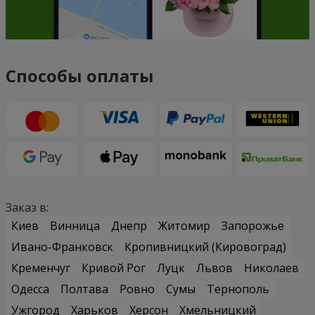
Способы оплаты
Заказ в:
Киев
Винница
Днепр
Житомир
Запорожье
Ивано-Франковск
Кропивницкий (Кировоград)
Кременчуг
Кривой Рог
Луцк
Львов
Николаев
Одесса
Полтава
Ровно
Сумы
Тернополь
Ужгород
Харьков
Херсон
Хмельницкий