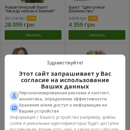
Романтический букет
Букет "Цветочное
"Между небом и землей!"
блаженство"
35 124 грн
4 843 грн
Заказать
Заказать
Здравствуйте!
Этот сайт запрашивает у Вас
согласие на использование
Ваших данных
Персонализированная реклама и контент,
аналитика, определение эффективности
Хранение и/или доступ к информации на
Букет "Королеве сердца"
Микс "Планета роз" из 51
Вашем устройстве
кустовой розы
Информация с Вашего устройства (например, файлы
5 843 грн
10 822 грн
cookie и уникальные идентификаторы) будет доступна
поставщикам. Кроме того, они, а также этот сайт или