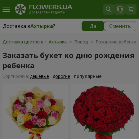
Доставка в
Ахтырка
?
Да
Сменить
Доставка в
Ахтырка
|
бесплатно
Доставка цветов в г. Ахтырка
> Повод > Рождение ребенка
Заказать букет ко дню рождения
ребенка
Cортировка:
дешевые
дорогие
популярные