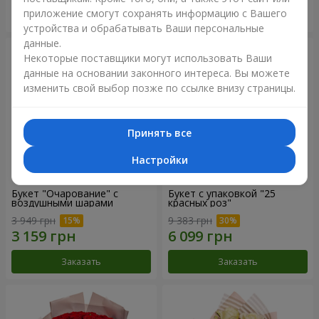
приложение смогут сохранять информацию с Вашего
Заказать
Заказать
устройства и обрабатывать Ваши персональные
данные.
Некоторые поставщики могут использовать Ваши
данные на основании законного интереса. Вы можете
изменить свой выбор позже по ссылке внизу страницы.
Принять все
Настройки
Букет "Очарование" с
Букет с упаковкой "25
воздушными шарами
красных роз"
3 949 грн
9 383 грн
Заказать
Заказать