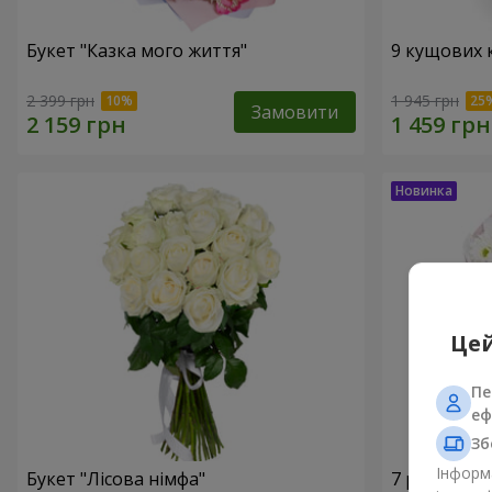
Букет "Казка мого життя"
9 кущових 
2 399 грн
1 945 грн
Замовити
Цей
Пе
еф
Зб
Інформа
Букет "Лісова німфа"
7 ромашко