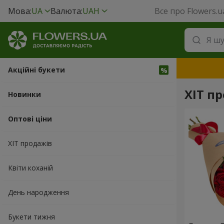
Мова:
UA
Валюта:
UAH
Все про Flowers.u
Акційні букети
ХІТ п
Новинки
Оптові ціни
ХІТ продажів
Квіти коханій
День народження
Букети тижня