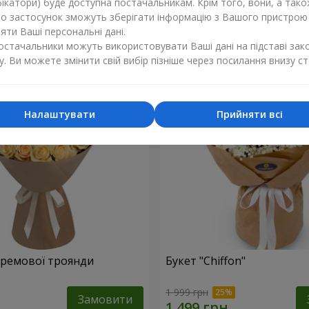
ікатори) буде доступна постачальникам. Крім того, вони, а тако
бо застосунок зможуть зберігати інформацію з Вашого пристрою
1 374 грн
Замовити
ти Ваші персональні дані.
постачальники можуть використовувати Ваші дані на підставі зак
у. Ви можете змінити свій вибір пізніше через посилання внизу ст
Налаштувати
Прийняти всі
 кремової троянди
Букет "Chiffon"
1 999 грн
Замовити