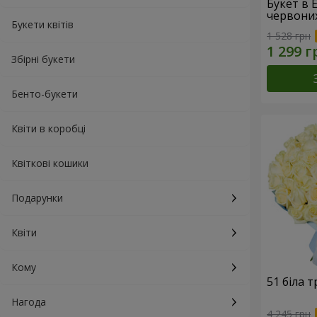
Букет в 
червони
Букети квітів
1 528 грн
Збірні букети
Бенто-букети
Квіти в коробці
Квіткові кошики
Подарунки
Квіти
Кому
51 біла 
Нагода
4 245 грн