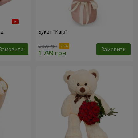
нд
Букет "Каїр"
2 399 грн
Замовити
Замовити