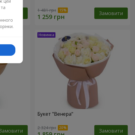
ж цей
 та
1 481 грн
Замовити
Замовити
онного
орінки.
Букет "Венера"
2 324 грн
Замовити
Замовити