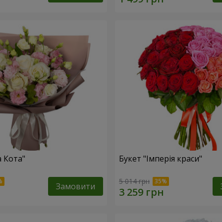
а Кота"
Букет "Імперія краси"
5 014 грн
Замовити