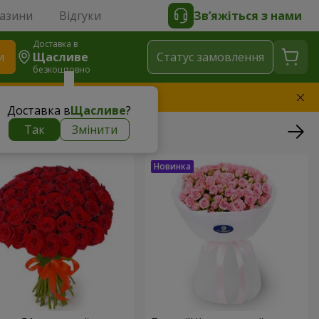
газини
Відгуки
Зв’яжіться з нами
Доставка в
и
Щасливе
Статус замовлення
безкоштовно
амінимо букет
Доставка в
Щасливе
?
Так
Змінити