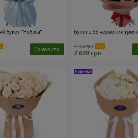
й букет "Небеса"
Букет з 35 червоних троя
4 152 грн
Замовити