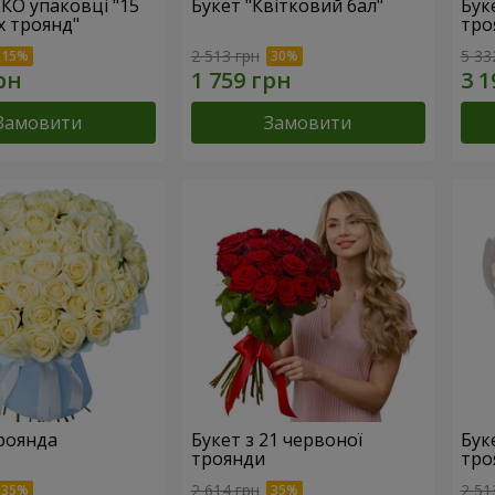
ЕКО упаковці "15
Букет "Квітковий бал"
Бук
х троянд"
тро
2 513 грн
5 33
Замовити
Замовити
троянда
Букет з 21 червоної
Буке
троянди
тро
2 614 грн
2 51