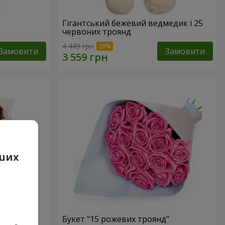
Гігантський бежевий ведмедик і 25
червоних троянд
4 449 грн
Замовити
Замовити
аших
 троянд
Букет "15 рожевих троянд"