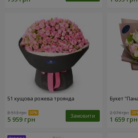
51 кущова рожева троянда
Букет "Пан
8 513 грн
2 074 грн
Замовити