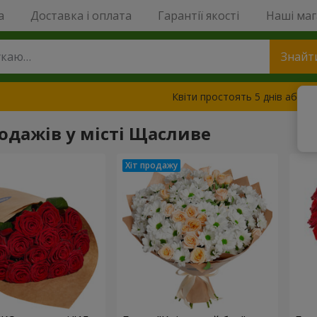
a
Доставка і оплата
Гарантії якості
Наші ма
Знайт
Квіти простоять 5 днів або з
родажів у місті Щасливе