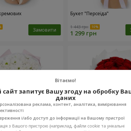
кремових
Букет "Персеїда"
1 443 грн
Замовити
Вітаємо!
 сайт запитує Вашу згоду на обробку В
даних
рсоналізована реклама, контент, аналітика, вимірювання
ективності
ереження і/або доступ до інформації на Вашому пристрої
ція з Вашого пристрою (наприклад, файли cookie та унікальні
вих хризантем
Монобукет з 11 червоних