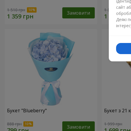
ідентиф
сайт а
1 510 грн
1 364 грн
Замовити
обробля
Деякі 
інтерес
Букет "Blueberry"
Букет з 21
888 грн
1 999 грн
Замовити