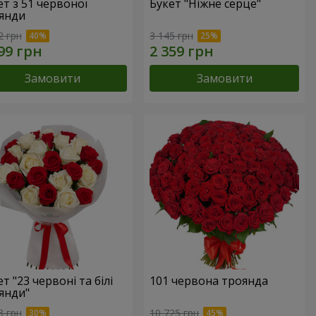
ет з 51 червоної
Букет "Ніжне серце"
янди
2 грн
3 145 грн
Замовити
Замовити
т "23 червоні та білі
101 червона троянда
янди"
3 грн
10 725 грн