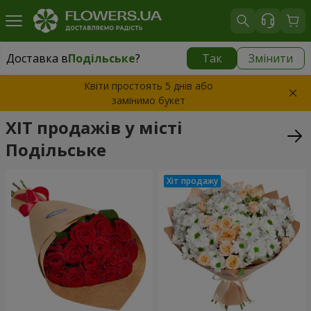
Доставка в
Подільське
?
Так
Змінити
Доставка в
Подільське
|
670 грн
Квіти простоять 5 днів або
замінимо букет
ХІТ продажів у місті
Подільське