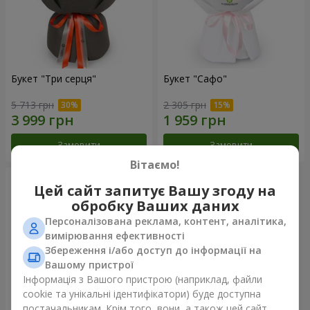
Букет "Три серця"
Букет "Сафо"
5 713 грн
2 305 грн
Замовити
Замовити
Вітаємо!
Цей сайт запитує Вашу згоду на
обробку Ваших даних
Персоналізована реклама, контент, аналітика,
вимірювання ефективності
Збереження і/або доступ до інформації на
Вашому пристрої
Інформація з Вашого пристрою (наприклад, файли
cookie та унікальні ідентифікатори) буде доступна
постачальникам. Крім того, вони, а також цей сайт