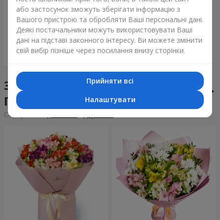
Букет "Tarnis"
або застосунок зможуть зберігати інформацію з
Вашого пристрою та обробляти Ваші персональні дані.
6 860 грн
Деякі постачальники можуть використовувати Ваші
дані на підставі законного інтересу. Ви можете змінити
свій вибір пізніше через посилання внизу сторінки.
Замовити
Прийняти всі
Збірні букети у місті
Подільське
Налаштувати
Сортування:
дешевше
дорожче