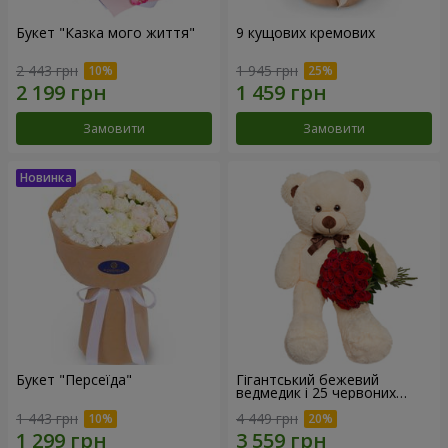
Букет "Казка мого життя"
9 кущових кремових
2 443 грн
1 945 грн
Замовити
Замовити
Букет "Персеїда"
Гігантський бежевий
ведмедик і 25 червоних
троянд
1 443 грн
4 449 грн