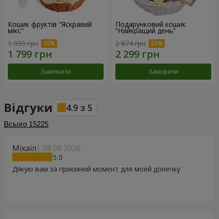
Кошик фруктів "Яскравий
Подарунковий кошик
мікс"
“Найкращий день”
1 999 грн
2 874 грн
Замовити
Замовити
Відгуки
4.9
з
5
Всього
15225
Міхаїл
08.08.2026
5
Дякую вам за приємний момент для моей донечку