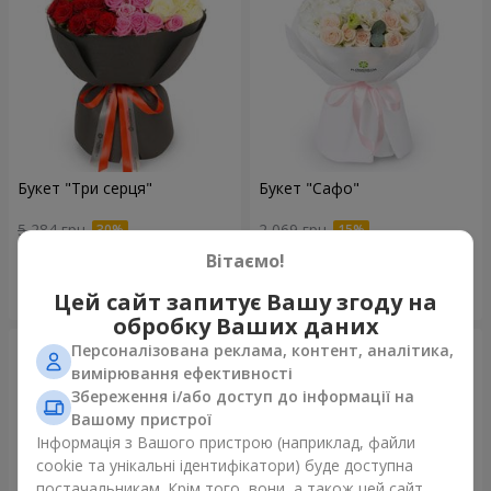
Букет "Три серця"
Букет "Сафо"
5 284 грн
2 069 грн
Вітаємо!
Замовити
Замовити
Цей сайт запитує Вашу згоду на
обробку Ваших даних
Персоналізована реклама, контент, аналітика,
вимірювання ефективності
Збереження і/або доступ до інформації на
Вашому пристрої
Інформація з Вашого пристрою (наприклад, файли
cookie та унікальні ідентифікатори) буде доступна
постачальникам. Крім того, вони, а також цей сайт