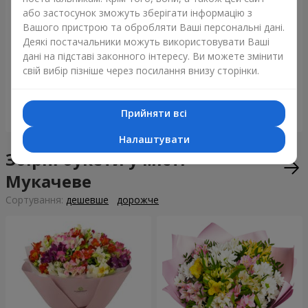
або застосунок зможуть зберігати інформацію з
Вашого пристрою та обробляти Ваші персональні дані.
Деякі постачальники можуть використовувати Ваші
Букет "Tarnis"
Монобукет з 9 білих троянд
дані на підставі законного інтересу. Ви можете змінити
свій вибір пізніше через посилання внизу сторінки.
6 922 грн
1 510 грн
Прийняти всі
Замовити
Замовити
Налаштувати
Збірні букети у місті
Мукачеве
Сортування:
дешевше
дорожче