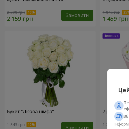
2 399 грн
1 945 грн
Замовити
Цей
Пе
еф
Букет "Лісова німфа"
7 ромашко
Зб
Інформа
1 843 грн
1 293 грн
Замовити