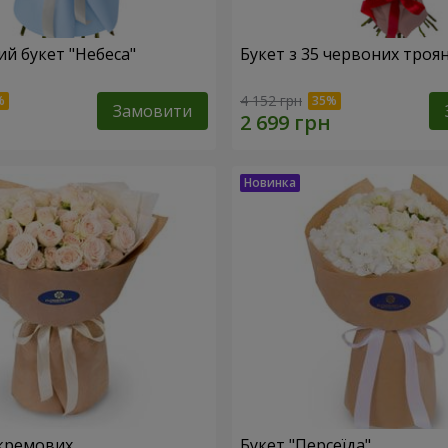
й букет "Небеса"
Букет з 35 червоних троя
4 152 грн
Замовити
кремових
Букет "Персеїда"