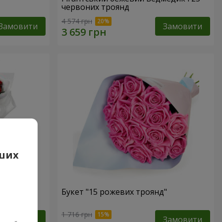
червоних троянд
4 574 грн
Замовити
Замовити
аших
 троянд
Букет "15 рожевих троянд"
1 716 грн
Замовити
Замовити