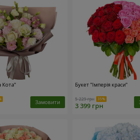
а Кота"
Букет "Імперія краси"
5 229 грн
Замовити