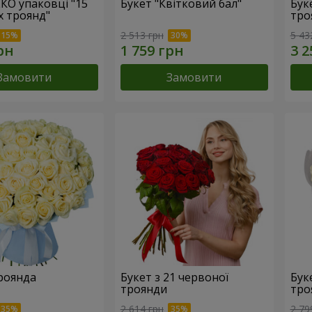
ЕКО упаковці "15
Букет "Квітковий бал"
Бук
х троянд"
тро
2 513 грн
5 43
Замовити
Замовити
троянда
Букет з 21 червоної
Буке
троянди
тро
2 614 грн
2 79