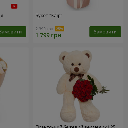
нд
Букет "Каїр"
2 399 грн
Замовити
Замовити
Гігантський бежевий ведмедик і 25