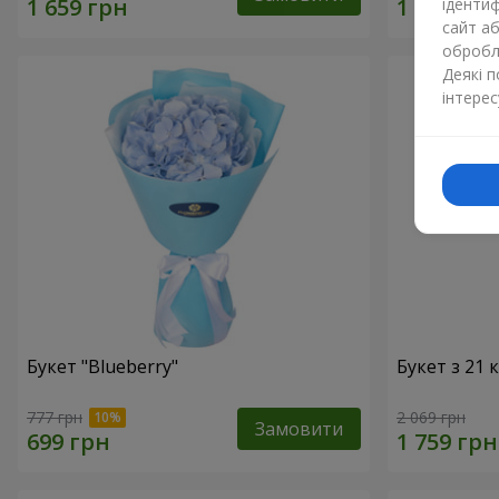
ідентиф
сайт а
обробля
Деякі 
інтерес
Букет "Blueberry"
Букет з 21
777 грн
2 069 грн
Замовити