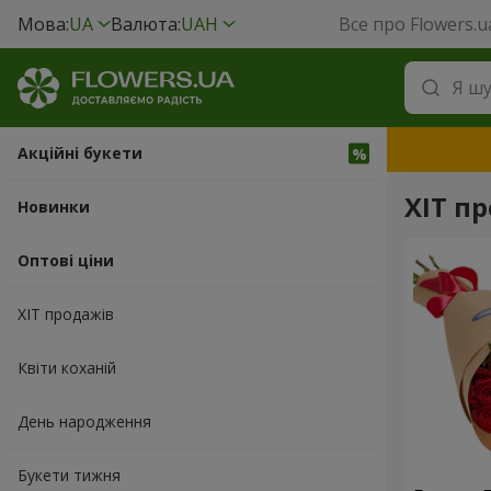
Мова:
UA
Валюта:
UAH
Все про Flowers.u
Акційні букети
ХІТ п
Новинки
Оптові ціни
ХІТ продажів
Квіти коханій
День народження
Букети тижня