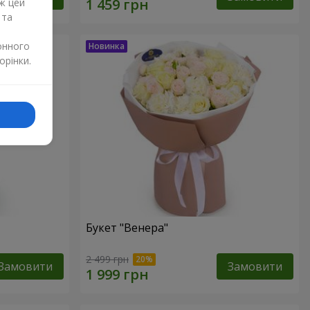
ж цей
 та
онного
орінки.
Букет "Венера"
2 499 грн
Замовити
Замовити