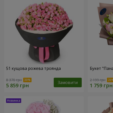
51 кущова рожева троянда
Букет "Пан
8 370 грн
2 199 грн
Замовити