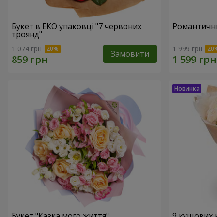
Букет в ЕКО упаковці "7 червоних
Романтични
троянд"
1 074 грн
1 999 грн
Замовити
Букет "Казка мого життя"
9 кущових 