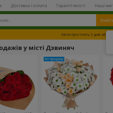
a
Доставка і оплата
Гарантії якості
Наші ма
Знайт
Квіти простоять 5 днів або з
родажів у місті Дзвиняч