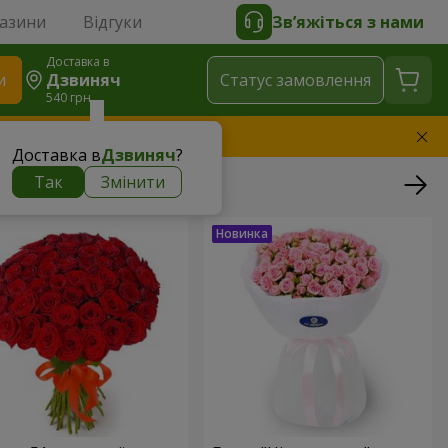
газини
Відгуки
Зв’яжіться з нами
Доставка в
и
Дзвиняч
Статус замовлення
540 грн
амінимо букет
Доставка в
Дзвиняч
?
Так
Змінити