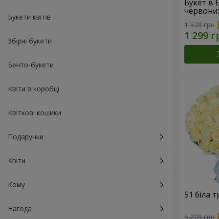
Букет в 
червони
Букети квітів
1 528 грн
Збірні букети
Бенто-букети
Квіти в коробці
Квіткові кошики
Подарунки
Квіти
Кому
51 біла 
Нагода
5 229 грн