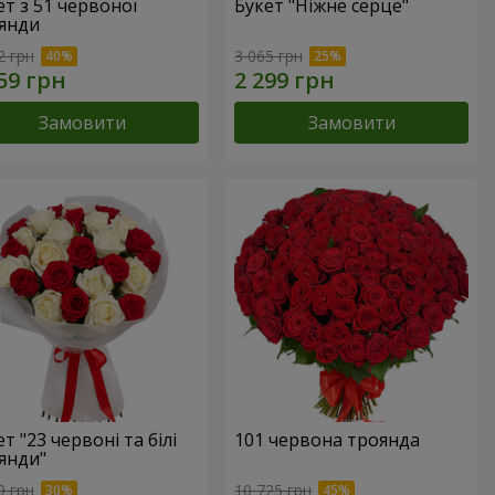
ет з 51 червоної
Букет "Ніжне серце"
янди
2 грн
3 065 грн
Замовити
Замовити
т "23 червоні та білі
101 червона троянда
янди"
9 грн
10 725 грн