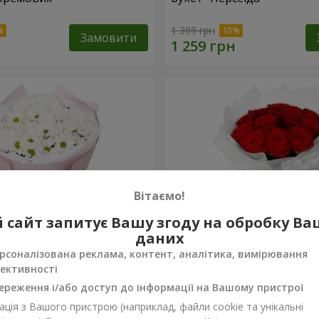
1 399 грн
Замовити
Вітаємо!
 сайт запитує Вашу згоду на обробку В
даних
рсоналізована реклама, контент, аналітика, вимірювання
ективності
вих хризантем
Монобукет з 11 червоних
ереження і/або доступ до інформації на Вашому пристрої
ція з Вашого пристрою (наприклад, файли cookie та унікальні
1 374 грн
Замовити