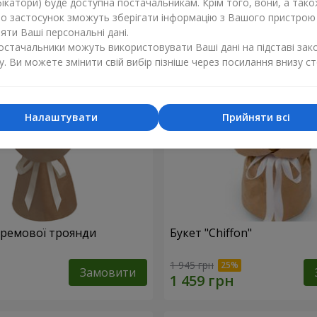
ікатори) буде доступна постачальникам. Крім того, вони, а тако
бо застосунок зможуть зберігати інформацію з Вашого пристрою
ти Ваші персональні дані.
постачальники можуть використовувати Ваші дані на підставі зак
у. Ви можете змінити свій вибір пізніше через посилання внизу ст
Налаштувати
Прийняти всі
 кремової троянди
Букет "Chiffon"
1 945 грн
Замовити