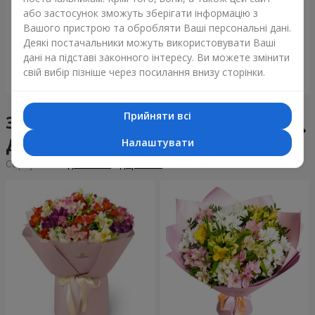
Букет "Tarnis"
Монобукет з 9 білих троянд
або застосунок зможуть зберігати інформацію з
Вашого пристрою та обробляти Ваші персональні дані.
6 306 грн
1 332 грн
Деякі постачальники можуть використовувати Ваші
дані на підставі законного інтересу. Ви можете змінити
свій вибір пізніше через посилання внизу сторінки.
Замовити
Замовити
Прийняти всі
Збірні букети у місті
Дубровиця
Налаштувати
Сортування:
дешевше
дорожче