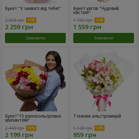
Букет "У захваті від тебе!"
Букет квітів "Чудовий
настрій"
2 658 грн
1 732 грн
Замовити
Замовити
Букет"15 різнокольорових
7 ніжних альстромерій
хризантем!"
2 443 грн
1 128 грн