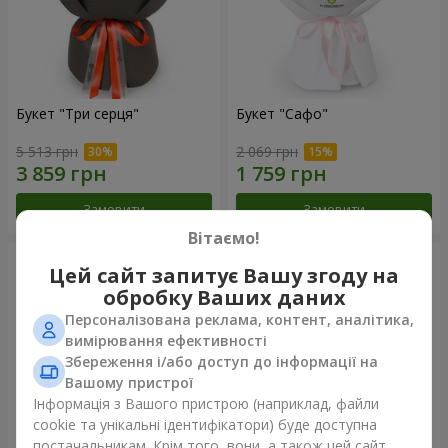
Букет "Три серця"
Букет "Сафо"
5 513 грн
2 069 грн
Замовити
Замовити
Вітаємо!
Цей сайт запитує Вашу згоду на
обробку Ваших даних
Персоналізована реклама, контент, аналітика,
вимірювання ефективності
Збереження і/або доступ до інформації на
Вашому пристрої
Інформація з Вашого пристрою (наприклад, файли
cookie та унікальні ідентифікатори) буде доступна
постачальникам. Крім того, вони, а також цей сайт