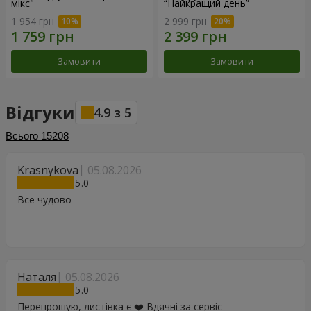
мікс"
“Найкращий день”
1 954 грн
2 999 грн
Замовити
Замовити
Відгуки
4.9
з
5
Всього
15208
Krasnykova
05.08.2026
5
Все чудово
Наталя
05.08.2026
5
Перепрошую, листівка є ❤️ Вдячні за сервіс