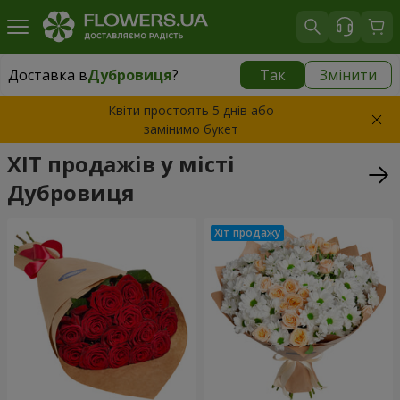
Доставка в
Дубровиця
?
Так
Змінити
Доставка в
Дубровиця
|
1842 грн
Квіти простоять 5 днів або
замінимо букет
ХІТ продажів у місті
Дубровиця