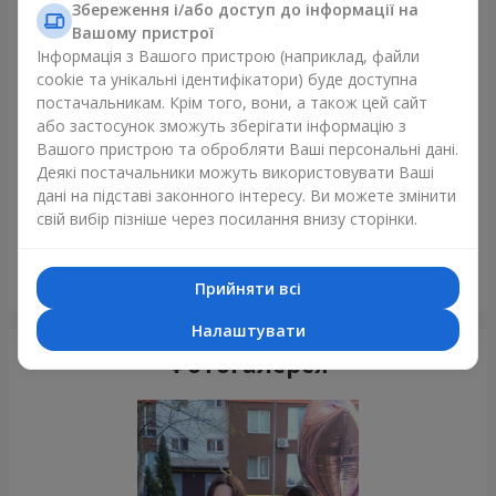
Щойно доставили
Збереження і/або доступ до інформації на
Вашому пристрої
Інформація з Вашого пристрою (наприклад, файли
cookie та унікальні ідентифікатори) буде доступна
постачальникам. Крім того, вони, а також цей сайт
або застосунок зможуть зберігати інформацію з
Вашого пристрою та обробляти Ваші персональні дані.
Деякі постачальники можуть використовувати Ваші
дані на підставі законного інтересу. Ви можете змінити
свій вибір пізніше через посилання внизу сторінки.
Букет "Монтана"
Прийняти всі
Одеса
Налаштувати
Фотогалерея