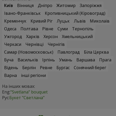
Київ
Вінниця
Дніпро
Житомир
Запоріжжя
Івано-Франківськ
Кропивницький (Кіровоград)
Кременчук
Кривий Ріг
Луцьк
Львів
Миколаїв
Одеса
Полтава
Рівне
Суми
Тернопіль
Ужгород
Харків
Херсон
Хмельницький
Черкаси
Чернівці
Чернігів
Самар (Новомосковськ)
Павлоград
Біла Церква
Буча
Васильків
Ірпінь
Умань
Варшава
Прага
Відень
Берлін
Ревне
Бургас
Сонячний берег
Варна
інші регіони
На інших мовах:
Eng:
"Svetlana" bouquet
Рус:
Букет "Светлана"