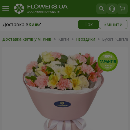
Доставка в
Київ
?
Так
Змінити
Доставка в
Київ
|
безкоштовно
Доставка квітів у м. Київ
> Квіти >
Гвоздики
> Букет "Світла