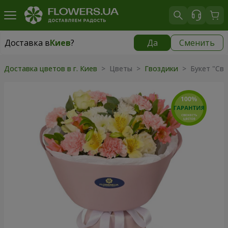
Доставка в
Киев
?
Да
Сменить
Доставка в
Киев
|
бесплатно
Доставка цветов в г. Киев
> Цветы >
Гвоздики
> Букет "Све