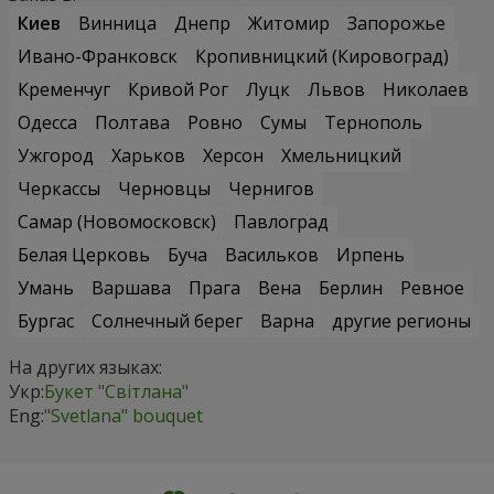
Киев
Винница
Днепр
Житомир
Запорожье
Ивано-Франковск
Кропивницкий (Кировоград)
Кременчуг
Кривой Рог
Луцк
Львов
Николаев
Одесса
Полтава
Ровно
Сумы
Тернополь
Ужгород
Харьков
Херсон
Хмельницкий
Черкассы
Черновцы
Чернигов
Самар (Новомосковск)
Павлоград
Белая Церковь
Буча
Васильков
Ирпень
Умань
Варшава
Прага
Вена
Берлин
Ревное
Бургас
Солнечный берег
Варна
другие регионы
На других языках:
Укр:
Букет "Світлана"
Eng:
"Svetlana" bouquet