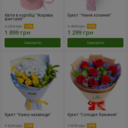
Квіти в коробці "Яскрава
Букет "Ніжне кохання"
фантазія"
2 234 грн
1 443 грн
Замовити
Замовити
Букет “Казка назавжди”
Букет “Солодке бажання”
1 624 грн
1 570 грн