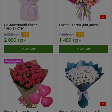
Романтичний букет
Букет "Казка для двох!"
"Чарівність"
2 332 грн
1 666 грн
Замовити
Замовити
Букет "Чарівність" з
Букет "Яскраві сонечка!"