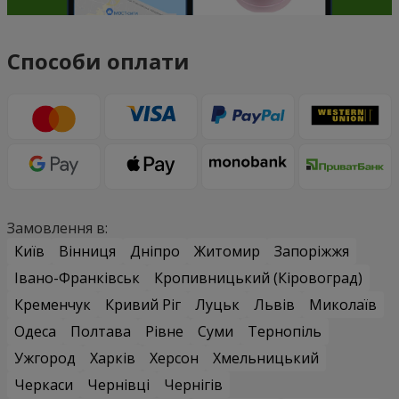
Способи оплати
Замовлення в:
Київ
Вінниця
Дніпро
Житомир
Запоріжжя
Івано-Франківськ
Кропивницький (Кіровоград)
Кременчук
Кривий Ріг
Луцьк
Львів
Миколаїв
Одеса
Полтава
Рівне
Суми
Тернопіль
Ужгород
Харків
Херсон
Хмельницький
Черкаси
Чернівці
Чернігів