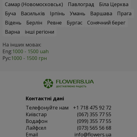
Самар (Новомосковськ)
Павлоград
Біла Церква
Буча
Васильків
Ірпінь
Умань
Варшава
Прага
Відень
Берлін
Ревне
Бургас
Сонячний берег
Варна
інші регіони
На інших мовах:
Eng:
1000 - 1500 uah
Рус:
1000 - 1500 грн
Контактні дані
Телефонуйте нам
+1 718 475 92 72
Київстар
(067) 355 77 55
Водафон
(099) 355 77 55
Лайфсел
(073) 565 56 68
Email
info@flowers.ua