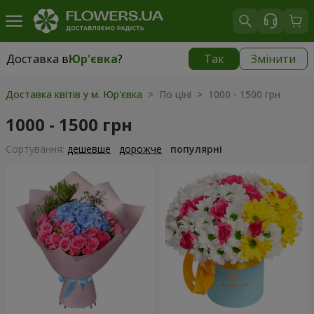
Доставка в
Юр'євка
?
Так
Змінити
Доставка в
Юр'євка
|
безкоштовно
Доставка квітів у м. Юр'євка
> По ціні > 1000 - 1500 грн
1000 - 1500 грн
Сортування:
дешевше
дорожче
популярні