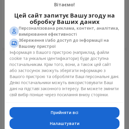
Вітаємо!
Авторський букет "11 білих
Букет "15 кремових троянд!"
Цей сайт запитує Вашу згоду на
троянд!"
обробку Ваших даних
1 221 грн
1 646 грн
Персоналізована реклама, контент, аналітика,
вимірювання ефективності
Збереження і/або доступ до інформації на
Замовити
Замовити
Вашому пристрої
Інформація з Вашого пристрою (наприклад, файли
cookie та унікальні ідентифікатори) буде доступна
постачальникам. Крім того, вони, а також цей сайт
або застосунок зможуть зберігати інформацію з
Вашого пристрою та обробляти Ваші персональні дані.
Деякі постачальники можуть використовувати Ваші
дані на підставі законного інтересу. Ви можете змінити
свій вибір пізніше через посилання внизу сторінки.
Прийняти всі
Букет "Гармонія"
Букет "Витончений
комплімент!"
Налаштувати
2 234 грн
1 481 грн