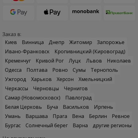
Заказ в:
Киев
Винница
Днепр
Житомир
Запорожье
Ивано-Франковск
Кропивницкий (Кировоград)
Кременчуг
Кривой Рог
Луцк
Львов
Николаев
Одесса
Полтава
Ровно
Сумы
Тернополь
Ужгород
Харьков
Херсон
Хмельницкий
Черкассы
Черновцы
Чернигов
Самар (Новомосковск)
Павлоград
Белая Церковь
Буча
Васильков
Ирпень
Умань
Варшава
Прага
Вена
Берлин
Ревное
Бургас
Солнечный берег
Варна
другие регионы