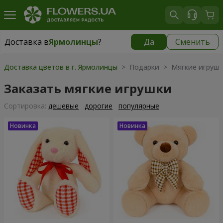
Доставка в
Ярмолинцы
?
Да
Сменить
Доставка в
Ярмолинцы
|
бесплатно
Доставка цветов в г. Ярмолинцы
> Подарки > Мягкие игрушк
Заказать мягкие игрушки
Cортировка:
дешевые
дорогие
популярные