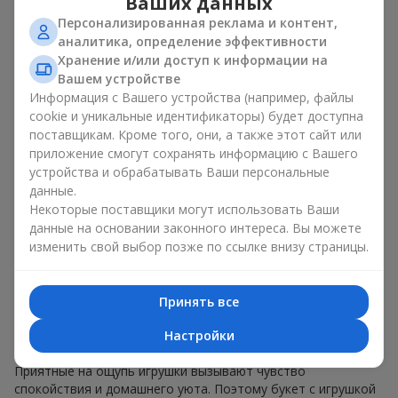
Ваших данных
возраста
, так и
для любимых женщин
, и даже
для коллег по
Персонализированная реклама и контент,
работе
в определенных случаях. Такой подарок
аналитика, определение эффективности
подчеркивает искреннюю заботу, уют и желание сделать
Хранение и/или доступ к информации на
человеку приятно. На
flowers.ua
можно найти
Вашем устройстве
разнообразные предложения на любой вкус и бюджет,
Информация с Вашего устройства (например, файлы
чтобы сделать подарок в г. Ярмолинцы незабываемым.
cookie и уникальные идентификаторы) будет доступна
поставщикам. Кроме того, они, а также этот сайт или
Как мягкая игрушка
приложение смогут сохранять информацию с Вашего
подчеркивает эмоции вместе
устройства и обрабатывать Ваши персональные
данные.
с цветами
Некоторые поставщики могут использовать Ваши
данные на основании законного интереса. Вы можете
Букет с игрушкой — универсальное и всегда удачное
изменить свой выбор позже по ссылке внизу страницы.
решение. Такое сочетание удваивает эмоции и позволяет
их обновлять в памяти каждый раз, когда плюшевый друг
попадает в поле зрения. Вместе букет с игрушкой
Принять все
работают идеально. Цветы и игрушка создают баланс
между красотой и нежностью, а также оставляют
Настройки
приятный подарок на долгие годы.
Приятные на ощупь игрушки вызывают чувство
спокойствия и домашнего уюта. Поэтому букет с игрушкой