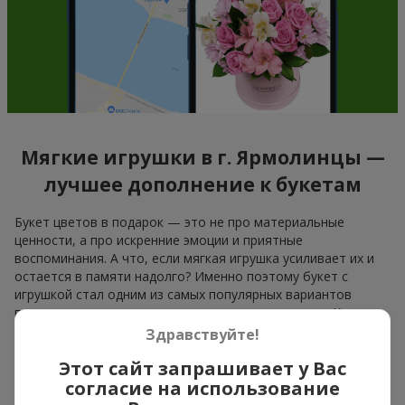
Мягкие игрушки в г. Ярмолинцы —
лучшее дополнение к букетам
Букет цветов в подарок — это не про материальные
ценности, а про искренние эмоции и приятные
воспоминания. А что, если мягкая игрушка усиливает их и
остается в памяти надолго? Именно поэтому букет с
игрушкой стал одним из самых популярных вариантов
подарка — простого, искреннего и очень теплого. Когда к
цветам добавляется плюшевый мишка, зайчик или другой
Здравствуйте!
персонаж, подарок «букет с игрушкой» оставляет больше
Этот сайт запрашивает у Вас
воспоминаний.
согласие на использование
Букет с игрушкой подходит как для
девочек младшего