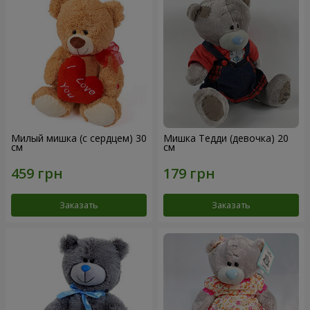
Милый мишка (с сердцем) 30
Мишка Тедди (девочка) 20
см
см
Заказать
Заказать