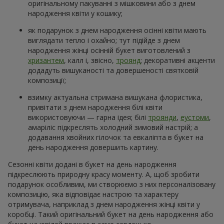
оригінальному пакуванні з мішковини або з днем
народження квіти у кошику;
як подарунок з днем народження осінні квіти мають
виглядати тепло і охайно; тут підійде з днем
народження жінці осінній букет виготовлений з
хризантем
, калл і, звісно,
троянд
; декоративні акценти
додадуть вишуканості та довершеності святковій
композиції;
взимку актуальна стримана вишукана флористика,
привітати з днем народження білі квіти
використовуючи — гарна ідея; білі
троянди
,
еустоми
,
амаріліс підкреслять холодний зимовий настрій; а
додавання хвойних гілочок та евкаліпта в букет на
день народження довершить картину.
Сезонні квіти додані в букет на день народження
підкреслюють природну красу моменту. А, щоб зробити
подарунок особливим, ми створюємо з них персоналізовану
композицію, яка відповідає настрою та характеру
отримувача, наприклад з днем народження жінці квіти у
коробці. Такий оригінальний букет на день народження або