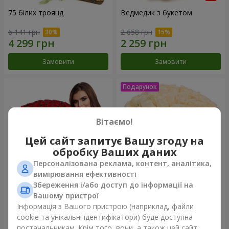
75 білих троянд
Ведмедик з букетом
6 141 грн
2 658 грн
Замовити
Замовити
Вітаємо!
Цей сайт запитує Вашу згоду на
обробку Ваших даних
Персоналізована реклама, контент, аналітика,
вимірювання ефективності
Збереження і/або доступ до інформації на
151 червона троянда
Букет "Очей чарівність"
Вашому пристрої
Інформація з Вашого пристрою (наприклад, файли
15 744 грн
3 499 грн
cookie та унікальні ідентифікатори) буде доступна
постачальникам. Крім того, вони, а також цей сайт