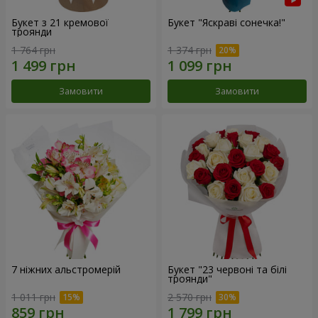
Букет з 21 кремової
Букет "Яскраві сонечка!"
троянди
1 764 грн
1 374 грн
Замовити
Замовити
7 ніжних альстромерій
Букет "23 червоні та білі
троянди"
1 011 грн
2 570 грн