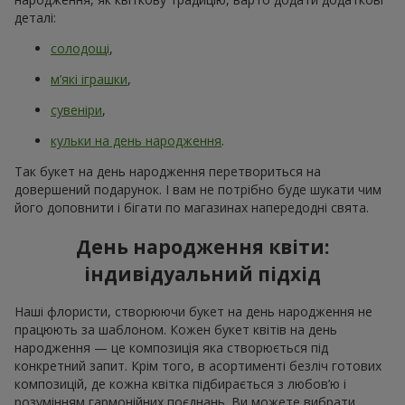
деталі:
солодощі
,
м’які іграшки
,
сувеніри
,
кульки на день народження
.
Так букет на день народження перетвориться на
довершений подарунок. І вам не потрібно буде шукати чим
його доповнити і бігати по магазинах напередодні свята.
День народження квіти:
індивідуальний підхід
Наші флористи, створюючи букет на день народження не
працюють за шаблоном. Кожен букет квітів на день
народження — це композиція яка створюється під
конкретний запит. Крім того, в асортименті безліч готових
композицій, де кожна квітка підбирається з любов’ю і
розумінням гармонійних поєднань. Ви можете вибрати