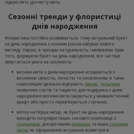
підкреслить урочисту мить.
Сезонні тренди у флористиці
днів народження
Флористика постійно розвивається, тому актуальний букет
на день народження з кожним роком набуває нового
вигляду. Наразі, в трендах натуральність і мінімалізм. Крім
того, формуючи букет на день народження, все частіше
звертається увага на сезонність:
весняні квіти з днем народження асоціюються з
весняною свіжістю, легкістю та оновленням; в таких
композиціях ідеально відіграють
півонії
,
тюльпани
незвичних сортів та гіацинти; для подарунка з днем
народження весняні квіти пакуються у мінімалістичний
крафт або просто перев’язуються стрічкою;
влітку на перше місце, як букет на день народження
виходять популярні пишні, соковиті композиції з
соняшників
, декоративних
ромашок
та інших
сезонних
квітів
; як оформлення актуальна асиметрія в