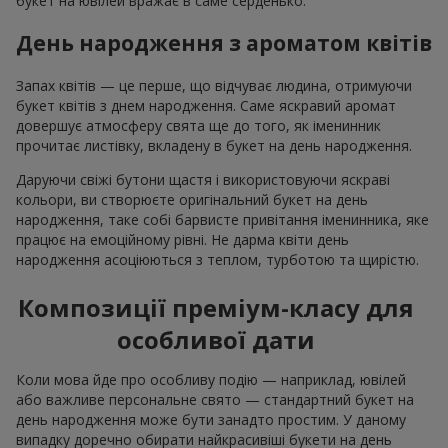
букет на ювілей вражає в саме серденько.
День народження з ароматом квітів
Запах квітів — це перше, що відчуває людина, отримуючи
букет квітів з днем народження. Саме яскравий аромат
довершує атмосферу свята ще до того, як іменинник
прочитає листівку, вкладену в букет на день народження.
Даруючи свіжі бутони щастя і використовуючи яскраві
кольори, ви створюєте оригінальний букет на день
народження, таке собі барвисте привітання іменинника, яке
працює на емоційному рівні. Не дарма квіти день
народження асоціюються з теплом, турботою та щирістю.
Композиції преміум-класу для
особливої дати
Коли мова йде про особливу подію — наприклад, ювілей
або важливе персональне свято — стандартний букет на
день народження може бути занадто простим. У даному
випадку доречно обирати найкрасивіші букети на день