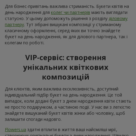
Для бізнес-привітань важлива стриманість. Букети квітів на
день народження для
колег чи партнерів
мають виглядати
статусно. У цьому допоможуть рішення з розділу
діловому
партнеру
. Тут зібрані вишукані композиції у стриманому
класичному оформленні, серед яких ви точно знайдете
букет на день народження, як для ділового партнера, так і
колегам по роботі.
VIP-сервіс: створення
унікальних квіткових
композицій
Для клієнтів, яким важлива ексклюзивність, доступний
індивідуальний підбір букет на день народження. Це той
випадок, коли додані букет з днем народження квіти стають
не просто подарунком, а частиною події. У нас ви з легкістю
знайдете вишуканий букет квітів жінки або чоловіку, щоб
залишити спогади надовго.
Flowers.ua
здатні втілити в життя ваші найсміліші мрії,
створюючи оригінальні букети з днем ​​народження. Швидко