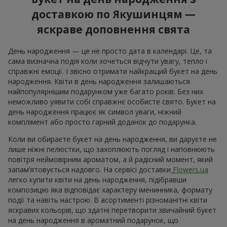
доставкою по Якушинцям —
яскраве доповнення свята
День народження — це не просто дата в календарі. Це, та
сама визначна подія коли хочеться відчути увагу, тепло і
справжні емоції. І звісно отримати найкращий букет на день
народження. Квіти в день народження залишаються
найпопулярнішим подарунком уже багато років. Без них
неможливо уявити собі справжнє особисте свято. Букет на
день народження працює як символ уваги, ніжний
комплімент або просто гарний доданок до подарунка.
Коли ви обираєте букет на день народження, ви даруєте не
лише ніжні пелюстки, що захоплюють погляд і наповнюють
повітря неймовірним ароматом, а й радісний момент, який
запам’ятовується надовго. На сервісі доставки
Flowers.ua
легко купити квіти на день народження, підібравши
композицію яка відповідає характеру іменинника, формату
події та навіть настрою. В асортименті різноманітні квіти
яскравих кольорів, що здатні перетворити звичайний букет
на день народження в ароматний подарунок, що