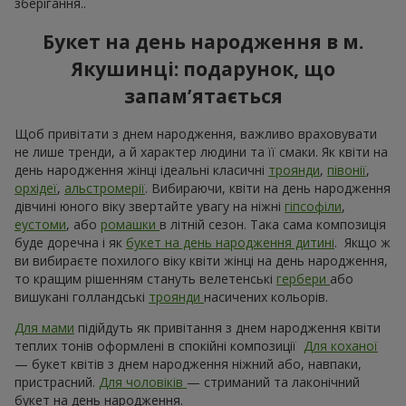
зберігання..
Букет на день народження в м.
Якушинці: подарунок, що
запам’ятається
Щоб привітати з днем народження, важливо враховувати
не лише тренди, а й характер людини та її смаки. Як квіти на
день народження жінці ідеальні класичні
троянди
,
півонії
,
орхідеї
,
альстромерії
. Вибираючи, квіти на день народження
дівчині юного віку звертайте увагу на ніжні
гіпсофіли
,
еустоми
, або
ромашки
в літній сезон. Така сама композиція
буде доречна і як
букет на день народження дитині
. Якщо ж
ви вибираєте похилого віку квіти жінці на день народження,
то кращим рішенням стануть велетенські
гербери
або
вишукані голландські
троянди
насичених кольорів.
Для мами
підійдуть як привітання з днем ​​народження квіти
теплих тонів оформлені в спокійні композиції
Для коханої
— букет квітів з днем ​​народження ніжний або, навпаки,
пристрасний.
Для чоловіків
— стриманий та лаконічний
букет на день народження.