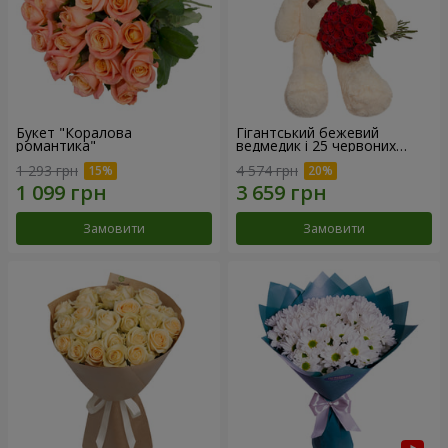
Букет "Коралова
Гігантський бежевий
романтика"
ведмедик і 25 червоних
троянд
1 293 грн
4 574 грн
Замовити
Замовити