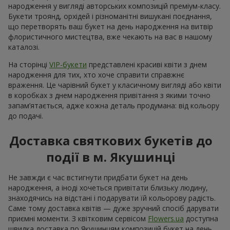
народження у вигляді авторських композицій преміум-класу.
Букети троянд, орхідей і різноманітні вишукані поєднання,
що перетворять ваш букет на день народження на витвір
флористичного мистецтва, вже чекають на вас в нашому
каталозі.
На сторінці
VIP-букети
представлені красиві квіти з днем
народження для тих, хто хоче справити справжнє
враження. Це чарівний букет у класичному вигляді або квіти
в коробках з днем народження привітання з якими точно
запам’ятається, адже кожна деталь продумана: від кольору
до подачі.
Доставка святкових букетів до
події в м. Якушинці
Не завжди є час встигнути придбати букет на день
народження, а іноді хочеться привітати близьку людину,
знаходячись на відстані і подарувати їй кольорову радість.
Саме тому доставка квітів — дуже зручний спосіб дарувати
приємні моменти. З квітковим сервісом
Flowers.ua
доступна
швидка доставка по Якушинцям композицій букет на день