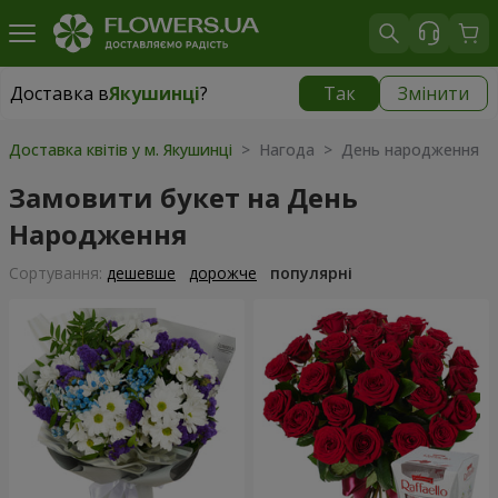
Доставка в
Якушинці
?
Так
Змінити
Доставка в
Якушинці
|
безкоштовно
Доставка квітів у м. Якушинці
> Нагода > День народження
Замовити букет на День
Народження
Сортування:
дешевше
дорожче
популярні