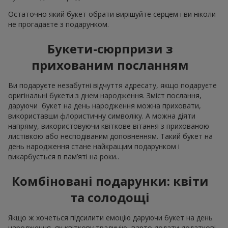
Остаточно який букет обрати вирішуйте серцем і ви ніколи
не прогадаєте з подарунком.
Букети-сюрпризи з
прихованим посланням
Ви подаруєте незабутні відчуття адресату, якщо подаруєте
оригінальні букети з днем народження. Зміст послання,
даруючи букет на день народження можна приховати,
використавши флористичну символіку. А можна діяти
напряму, використовуючи квіткове вітання з прихованою
листівкою або несподіваним доповненням. Такий букет на
день народження стане найкращим подарунком і
викарбується в пам’яті на роки..
Комбіновані подарунки: квіти
та солодощі
Якщо ж хочеться підсилити емоцію даруючи букет на день
народження, як квіткову традицію, варто додати додаткові