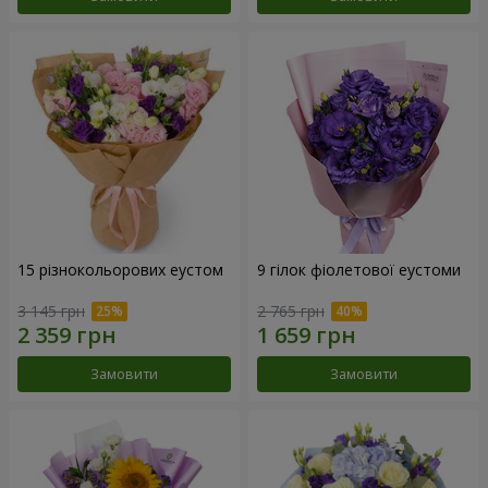
15 різнокольорових еустом
9 гілок фіолетової еустоми
3 145 грн
2 765 грн
Замовити
Замовити