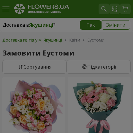
Доставка в
Якушинці
?
Так
Змінити
Доставка в
Якушинці
|
безкоштовно
Доставка квітів у м. Якушинці
> Квіти > Еустоми
Замовити Еустоми
Сортування
Підкатегорії