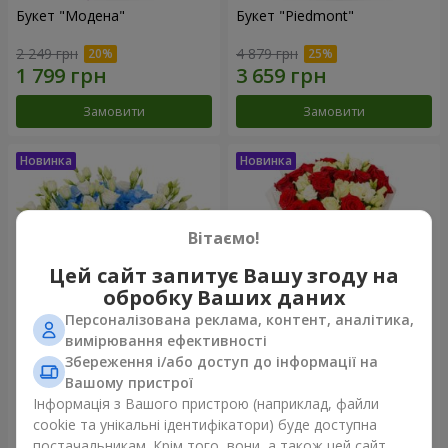
Букет "Модена"
Букет "Piedmont"
2 249 грн
4 879 грн
Замовити
Замовити
Вітаємо!
Цей сайт запитує Вашу згоду на
обробку Ваших даних
Персоналізована реклама, контент, аналітика,
вимірювання ефективності
Збереження і/або доступ до інформації на
Композиція "Сільвія"
Букет "Katarina"
Вашому пристрої
3 656 грн
2 949 грн
Інформація з Вашого пристрою (наприклад, файли
cookie та унікальні ідентифікатори) буде доступна
постачальникам. Крім того, вони, а також цей сайт