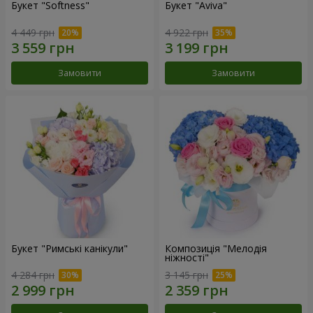
Букет "Softness"
Букет "Aviva"
4 449 грн
4 922 грн
Замовити
Замовити
Букет "Римські канікули"
Композиція "Мелодія
ніжності"
4 284 грн
3 145 грн