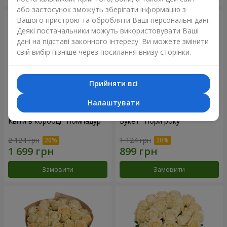
або застосунок зможуть зберігати інформацію з
Вашого пристрою та обробляти Ваші персональні дані.
Деякі постачальники можуть використовувати Ваші
дані на підставі законного інтересу. Ви можете змінити
свій вибір пізніше через посилання внизу сторінки.
Прийняти всі
Налаштувати
Квіти в коробці "Помпадур"
Букет "Пори року"
2 124 грн
1 124 грн
Замовити
Замовити