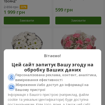
троянд"
2 856 грн
Замовити
Замовити
Вітаємо!
Цей сайт запитує Вашу згоду на
обробку Ваших даних
Персоналізована реклама, контент, аналітика,
Букет "Кіото" з 5 білих
Букет "Королева
вимірювання ефективності
хризантем
Карибського моря"
Збереження і/або доступ до інформації на
999 грн
1 249 грн
Вашому пристрої
Інформація з Вашого пристрою (наприклад, файли
cookie та унікальні ідентифікатори) буде доступна
Замовити
Замовити
постачальникам. Крім того, вони, а також цей сайт