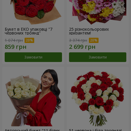
Букет в ЕКО упаковці "7
25 різнокольорових
червоних троянд"
хризантем!
1 074 грн
3 374 грн
Замовити
Замовити
Авторський букет "11 білих
51 червона і біла троянда!