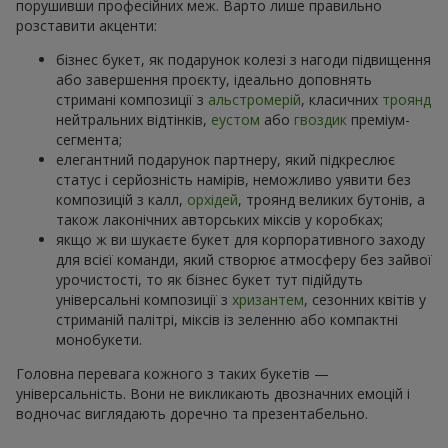
порушивши професійних меж. Варто лише правильно
розставити акценти:
бізнес букет, як подарунок колезі з нагоди підвищення
або завершення проєкту, ідеально доповнять
стримані композиції з
альстромерій
, класичних
троянд
нейтральних відтінків,
еустом
або
гвоздик
преміум-
сегмента;
елегантний подарунок партнеру, який підкреслює
статус і серйозність намірів, неможливо уявити без
композицій з калл,
орхідей
, троянд великих бутонів, а
також лаконічних авторських міксів у коробках;
якщо ж ви шукаєте букет для корпоративного заходу
для всієї команди, який створює атмосферу без зайвої
урочистості, то як бізнес букет тут підійдуть
універсальні композиції з
хризантем
, сезонних квітів у
стриманій палітрі, міксів із зеленню або компактні
монобукети.
Головна перевага кожного з таких букетів —
універсальність. Вони не викликають двозначних емоцій і
водночас виглядають доречно та презентабельно.