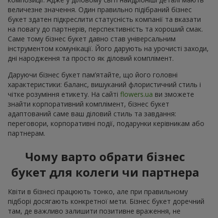
величезне значення. Один правильно підібраний бізнес
букет здатен підкреслити статусність компанії та вказати
на повагу до партнерів, перспективність та хороший смак.
Саме тому бізнес букет давно став універсальним
інструментом комунікації. Його дарують на урочисті заходи,
дні народження та просто як діловий комплімент.
Даруючи бізнес букет пам’ятайте, що його головні
характеристики: баланс, вишуканий флористичний стиль і
чітке розуміння етикету. На сайті
flowers.ua
ви зможете
знайти корпоративний комплімент, бізнес букет
адаптований саме ваш діловий стиль та завдання:
переговори, корпоративні події, подарунки керівникам або
партнерам.
Чому варто обрати бізнес
букет для колеги чи партнера
Квіти в бізнесі працюють тонко, але при правильному
підборі досягають конкретної мети. Бізнес букет доречний
там, де важливо залишити позитивне враження, не