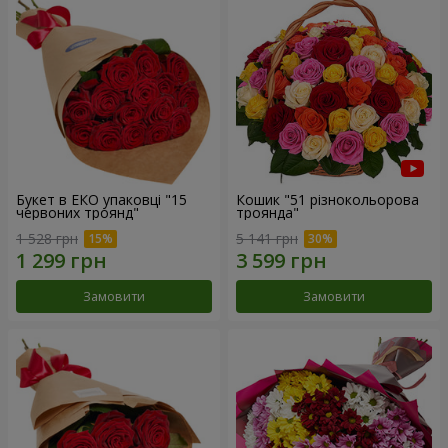
Букет в ЕКО упаковці "15
Кошик "51 різнокольорова
червоних троянд"
троянда"
1 528 грн
5 141 грн
Замовити
Замовити