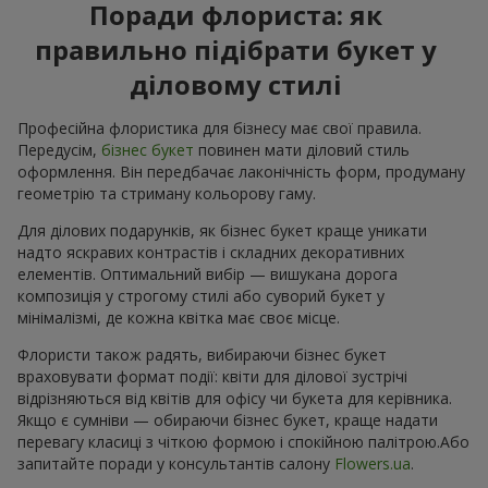
Поради флориста: як
правильно підібрати букет у
діловому стилі
Професійна флористика для бізнесу має свої правила.
Передусім,
бізнес букет
повинен мати діловий стиль
оформлення. Він передбачає лаконічність форм, продуману
геометрію та стриману кольорову гаму.
Для ділових подарунків, як бізнес букет краще уникати
надто яскравих контрастів і складних декоративних
елементів. Оптимальний вибір — вишукана дорога
композиція у строгому стилі або суворий букет у
мінімалізмі, де кожна квітка має своє місце.
Флористи також радять, вибираючи бізнес букет
враховувати формат події: квіти для ділової зустрічі
відрізняються від квітів для офісу чи букета для керівника.
Якщо є сумніви — обираючи бізнес букет, краще надати
перевагу класиці з чіткою формою і спокійною палітрою.Або
запитайте поради у консультантів салону
Flowers.ua
.