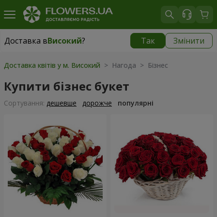
Доставка в
Високий
?
Так
Змінити
Доставка в
Високий
|
безкоштовно
Доставка квітів у м. Високий
> Нагода > Бізнес
Купити бізнес букет
Сортування:
дешевше
дорожче
популярні