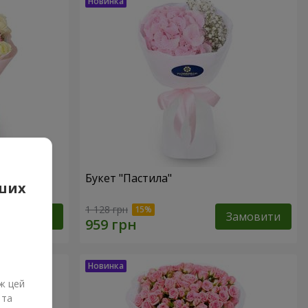
Букет "Пастила"
аших
1 128 грн
Замовити
Замовити
ж цей
 та