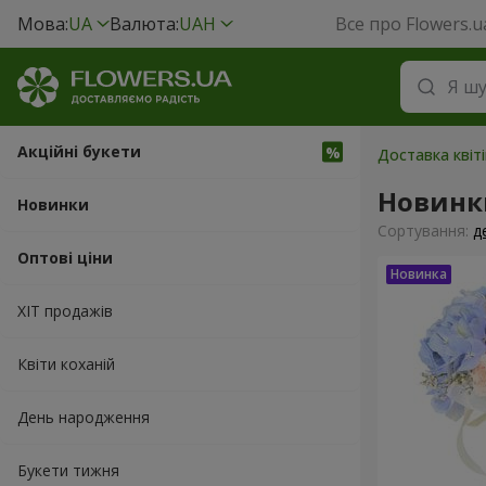
Мова:
UA
Валюта:
UAH
Все про Flowers.u
Акційні букети
Доставка квіт
Новинк
Новинки
Сортування:
д
Оптові ціни
ХІТ продажів
Квіти коханій
День народження
Букети тижня