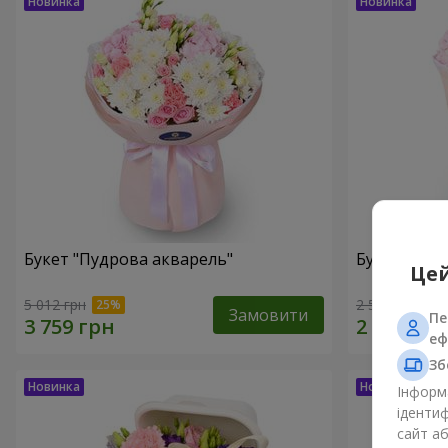
Букет "Пудрова акварель"
Букет "Мрії
Цей
5 012 грн
2 540 грн
Замовити
Пе
еф
Зб
Інформа
ідентиф
сайт а