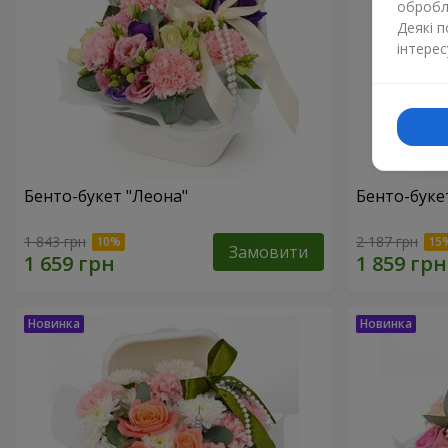
обробля
Деякі 
інтерес
Бенто-букет "Леона"
Бенто-букет
1 843 грн
2 187 грн
Замовити