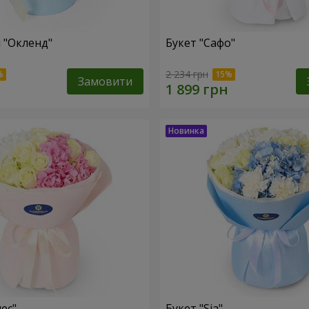
 "Окленд"
Букет "Сафо"
2 234 грн
Замовити
ес"
Букет "Sia"