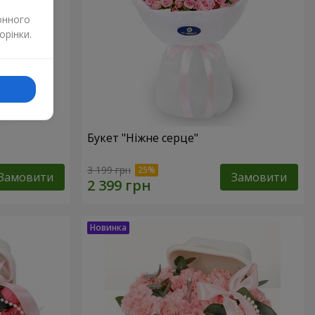
онного
орінки.
Букет "Ніжне серце"
3 199 грн
Замовити
Замовити