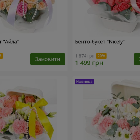
т "Айла"
Бенто-букет "Nicely"
1 874 грн
Замовити