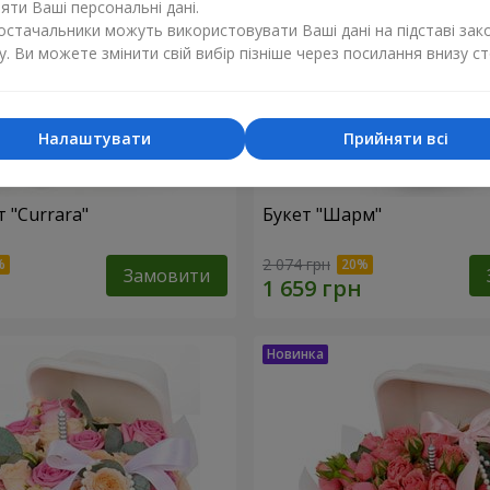
ти Ваші персональні дані.
постачальники можуть використовувати Ваші дані на підставі зак
у. Ви можете змінити свій вибір пізніше через посилання внизу ст
Налаштувати
Прийняти всі
 "Currara"
Букет "Шарм"
2 074 грн
Замовити