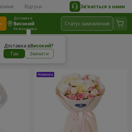
газини
Відгуки
Зв’яжіться з нами
Доставка в
и
Високий
Статус замовлення
безкоштовно
Доставка в
Високий
?
Так
Змінити