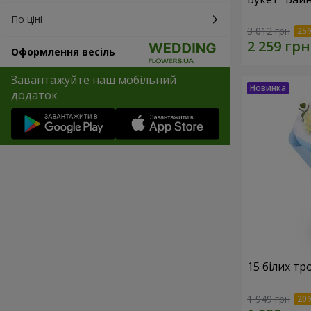
По ціні
3 012 грн
Оформлення весіль
Завантажуйте наш мобільний
додаток
15 білих тр
1 949 грн