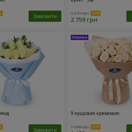
3 679 грн
Замовити
оянд
9 кущових кремових
1 945 грн
Замовити