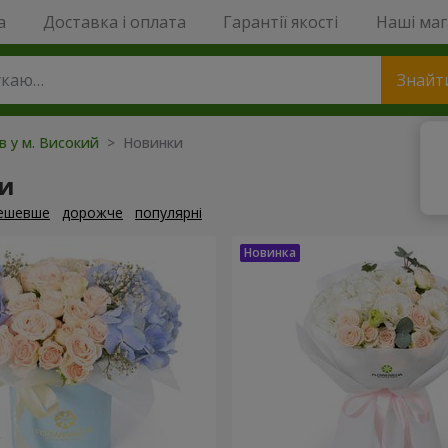
a
Доставка і оплата
Гарантії якості
Наші ма
Знайт
ів у м. Високий
> Новинки
и
ешевше
дорожче
популярні