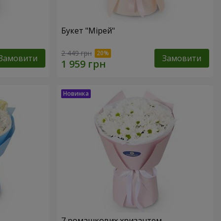
Букет "Мірей"
2 449 грн
Замовити
Замовити
7 ромашкових хризантем