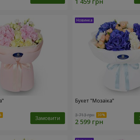
а"
Букет "Мозаїка"
3 713 грн
Замовити