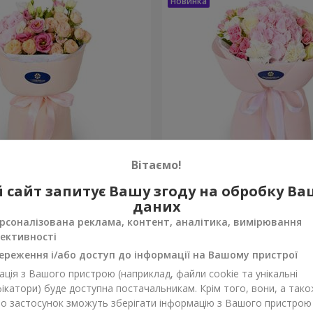
Вітаємо!
 збуваються"
Букет "Марта"
 сайт запитує Вашу згоду на обробку В
даних
3 199 грн
Замовити
рсоналізована реклама, контент, аналітика, вимірювання
ективності
ереження і/або доступ до інформації на Вашому пристрої
ція з Вашого пристрою (наприклад, файли cookie та унікальні
ікатори) буде доступна постачальникам. Крім того, вони, а тако
бо застосунок зможуть зберігати інформацію з Вашого пристрою