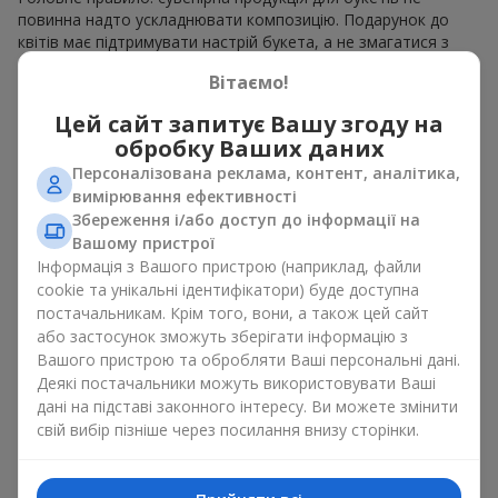
повинна надто ускладнювати композицію. Подарунок до
квітів має підтримувати настрій букета, а не змагатися з
ним. Для ніжних композицій підійде сувенірна продукція для
Вітаємо!
букетів, як легкі символічні додатки та легкі елементи
декору. Це може бути
тортик
або
маленька м’яка іграшка
.
Цей сайт запитує Вашу згоду на
Для яскравих є сенс використати більш сміливі додаткові
обробку Ваших даних
акценти, як вишукані
цукерки
чи дорогі сувеніри.
Персоналізована реклама, контент, аналітика,
Сувенірна продукція для букетів повинна вибиратись,
вимірювання ефективності
враховуючи й привід, і людину, якій адресований подарунок.
Збереження і/або доступ до інформації на
Якщо сумніваєтесь, яка сувенірна продукція для букетів вам
Вашому пристрої
потрібна — обирайте універсальні маленькі приємності,
Інформація з Вашого пристрою (наприклад, файли
широкий вибір яких знайдеться у нашому каталозі.
cookie та унікальні ідентифікатори) буде доступна
постачальникам. Крім того, вони, а також цей сайт
Сувеніри до букетів на різні свята
або застосунок зможуть зберігати інформацію з
Вашого пристрою та обробляти Ваші персональні дані.
Свято задає настрій, а сувенірна продукція для букетів його
Деякі постачальники можуть використовувати Ваші
підкреслює. Саме тому сувеніри для квітів часто обирають з
дані на підставі законного інтересу. Ви можете змінити
урахуванням дати та події. В нашому асортименті
свій вибір пізніше через посилання внизу сторінки.
знайдеться сувенірна продукція для букетів, що підійде до
будь-якого свята і може бути розрахована на будь-який
бюджет.