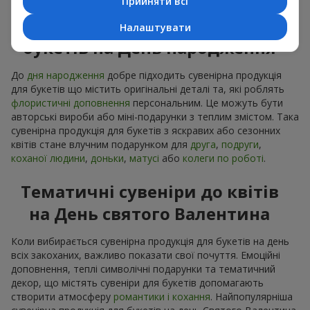
Прийняти всі
Сувенірна продукція до
Налаштувати
букетів на День народження
До
дня народження
добре підходить сувенірна продукція
для букетів що містить оригінальні деталі та, які роблять
флористичні доповнення
персональним. Це можуть бути
авторські вироби або міні-подарунки з теплим змістом. Така
сувенірна продукція для букетів з яскравих або сезонних
квітів стане влучним подарунком для
друга
,
подруги
,
коханої людини
,
доньки
,
матусі
або
колеги по роботі
.
Тематичні сувеніри до квітів
на День святого Валентина
Коли вибирається сувенірна продукція для букетів на день
всіх закоханих, важливо показати свої почуття. Емоційні
доповнення, теплі символічні подарунки та тематичний
декор, що містять сувеніри для букетів допомагають
створити атмосферу
романтики і кохання
. Найпопулярніша