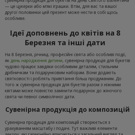
сувенірна продукція для букетів на день Святого Валентина
— це цукерки або м’які іграшки. Втім, для вас та вашої
другої половинки цей презент може нести в собі щось
особливе.
Ідеї доповнень до квітів на 8
Березня та інші дати
На 8 Березня, річниці, професійні свята або особливі події,
як
день народження дитини
, сувенірна продукція для букетів
чудово працює завдяки особливим деталям, стильним
дрібничкам та подарунковим наборам. Вони додають
святковості і роблять привітання більш продуманим. До
того ж сувенірна продукція для букетів разом з ніжними
квітами може повністю замінити подарунок до жіночого
свята чи певної символічної дати.
Сувенірна продукція до композицій
Сувенірна продукція для композицій створюється з
урахуванням масштабу і подачі. Тут важливі елементи
декору, які гармонійно вписуються у загальний вигляд та