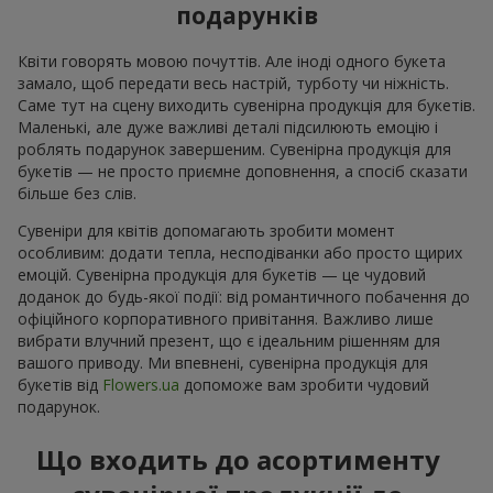
подарунків
Квіти говорять мовою почуттів. Але іноді одного букета
замало, щоб передати весь настрій, турботу чи ніжність.
Саме тут на сцену виходить сувенірна продукція для букетів.
Маленькі, але дуже важливі деталі підсилюють емоцію і
роблять подарунок завершеним. Сувенірна продукція для
букетів — не просто приємне доповнення, а спосіб сказати
більше без слів.
Сувеніри для квітів допомагають зробити момент
особливим: додати тепла, несподіванки або просто щирих
емоцій. Сувенірна продукція для букетів — це чудовий
доданок до будь-якої події: від романтичного побачення до
офіційного корпоративного привітання. Важливо лише
вибрати влучний презент, що є ідеальним рішенням для
вашого приводу. Ми впевнені, сувенірна продукція для
букетів від
Flowers.ua
допоможе вам зробити чудовий
подарунок.
Що входить до асортименту