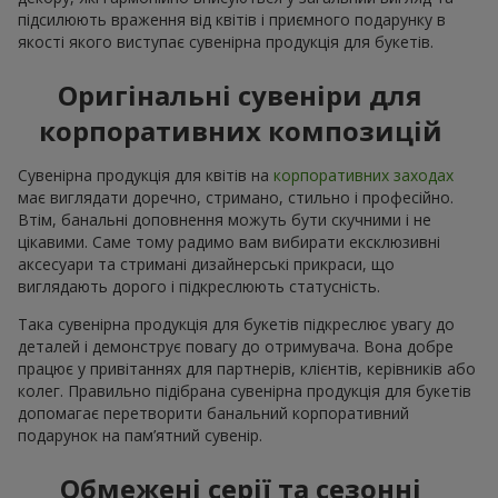
підсилюють враження від квітів і приємного подарунку в
якості якого виступає сувенірна продукція для букетів.
Оригінальні сувеніри для
корпоративних композицій
Сувенірна продукція для квітів на
корпоративних заходах
має виглядати доречно, стримано, стильно і професійно.
Втім, банальні доповнення можуть бути скучними і не
цікавими. Саме тому радимо вам вибирати ексклюзивні
аксесуари та стримані дизайнерські прикраси, що
виглядають дорого і підкреслюють статусність.
Така сувенірна продукція для букетів підкреслює увагу до
деталей і демонструє повагу до отримувача. Вона добре
працює у привітаннях для партнерів, клієнтів, керівників або
колег. Правильно підібрана сувенірна продукція для букетів
допомагає перетворити банальний корпоративний
подарунок на пам’ятний сувенір.
Обмежені серії та сезонні