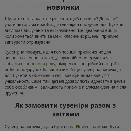
новинки
Шукаєте нестандартне рішення, щоб вразити? До вашої
уваги авторські вироби, де сувенірна продукція для букетів
виглядає вишукано та ексклюзивно. Це ідеальний вибір,
коли хочеться вийти за межі класичних рішень і приємно
здивувати отримувача.
Сувенірна продукція для композицій призначених для
певного сезонного заходу гармонійно поєднуються з
квітами певної пори року
, підкреслює потрібний настрій і
робить подарунок більш живим. А ще сувенірна продукція
для букетів в обмеженій серії завжди додає відчуття
унікальності. Саме такі деталі дозволяють адресату відчути
себе особливим і залишають приємне післясмакування після
вручення.
Як замовити сувеніри разом з
квітами
Сувенірна продукція для букетів на
Flowers.ua
може бути