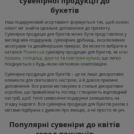
сувенірної продукції до
букетів
Наш подарунковий асортимент формується так, щоб кожен
клієнт міг знайти ідеальне доповнення до презенту.
Сувенірна продукція для букетів може бути представлена у
вигляді міні-подарунків, сувенірних дрібниць, ексклюзивних
аксесуарів та дизайнерських прикрас. Ви можете вибрати в
каталозі
Flowers.ua
cувенірну продукцію для букетів, як
м’які
іграшки
,
солодощі
,
фрукти
та
повітряні кульки
, що легко
поєднуються з будь-якою квітковою композицією.
Сувенірна продукція для букетів – це не лише декоративні
елементи для святкового настрою, а й доволі приємне
доповнення. Все разом ми пакуємо в стильні декоративні
коробки, що приваблюють погляд і створюють відповідний
настрій, щоб теплі символічні подарунки залишились на
згадку надовго. Вся сувенірна продукція для букетів разом з
квітами підібрана з думкою про емоцію, а не просто як річ.
Популярні сувеніри до квітів
серед покупців