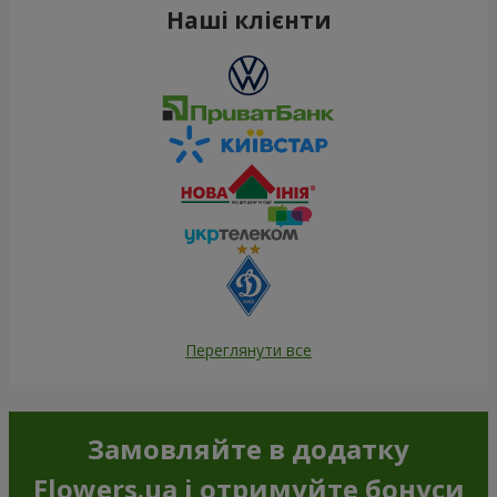
Наші клієнти
Переглянути все
Замовляйте в додатку
Flowers.ua і отримуйте бонуси