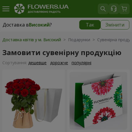
Доставка в
Високий
?
Так
Змінити
Доставка в
Високий
|
безкоштовно
Доставка квітів у м. Високий
> Подарунки > Сувенірна продук
Замовити сувенірну продукцію
Сортування:
дешевше
дорожче
популярні