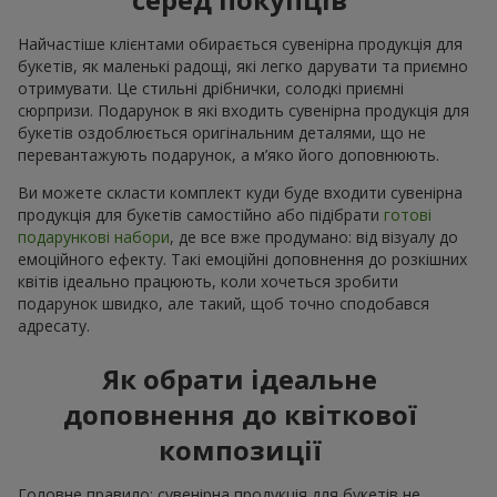
Найчастіше клієнтами обирається сувенірна продукція для
букетів, як маленькі радощі, які легко дарувати та приємно
отримувати. Це стильні дрібнички, солодкі приємні
сюрпризи. Подарунок в які входить сувенірна продукція для
букетів оздоблюється оригінальним деталями, що не
перевантажують подарунок, а м’яко його доповнюють.
Ви можете скласти комплект куди буде входити сувенірна
продукція для букетів самостійно або підібрати
готові
подарункові набори
, де все вже продумано: від візуалу до
емоційного ефекту. Такі емоційні доповнення до розкішних
квітів ідеально працюють, коли хочеться зробити
подарунок швидко, але такий, щоб точно сподобався
адресату.
Як обрати ідеальне
доповнення до квіткової
композиції
Головне правило: сувенірна продукція для букетів не