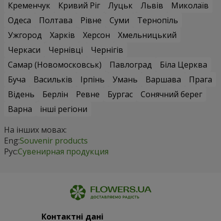
Кременчук
Кривий Ріг
Луцьк
Львів
Миколаїв
Одеса
Полтава
Рівне
Суми
Тернопіль
Ужгород
Харків
Херсон
Хмельницький
Черкаси
Чернівці
Чернігів
Самар (Новомосковськ)
Павлоград
Біла Церква
Буча
Васильків
Ірпінь
Умань
Варшава
Прага
Відень
Берлін
Ревне
Бургас
Сонячний берег
Варна
інші регіони
На інших мовах:
Eng:
Souvenir products
Рус:
Сувенирная продукция
Контактні дані