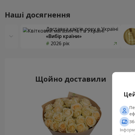
Наші досягнення
Доставка квітів року в Україні
«Вибір країни»
2026 рік
Щойно доставили
Цей
Пе
еф
Зб
Інформа