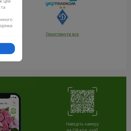
ж цей
 та
онного
орінки.
Переглянути все
Наведіть камеру
на QR-код, щоб