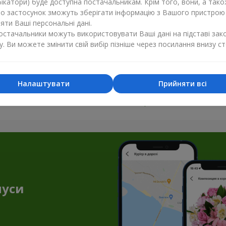
ікатори) буде доступна постачальникам. Крім того, вони, а тако
бо застосунок зможуть зберігати інформацію з Вашого пристрою
ти Ваші персональні дані.
постачальники можуть використовувати Ваші дані на підставі зак
у. Ви можете змінити свій вибір пізніше через посилання внизу ст
Налаштувати
Прийняти всі
Усі фото доставок
Замовити цей товар
нуси