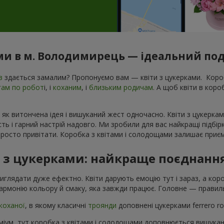
ами в м. Володимирець — ідеальний пода
в
здається замалим? Пропонуємо вам — квіти з цукерками. Короб
гам по робот
і, і
коханим
, і
близьким родичам
. А щоб квіти в кор
 як витончена ідея і вишуканий жест одночасно. Квіти з цукеркам
ь і гарний настрій надовго. Ми зробили для вас найкращі підбір
росто привітати. Коробка з квітами і солодощами залишає приєм
в з цукерками: найкраще поєднанн
виглядати дуже ефектно. Квіти дарують емоцію тут і зараз, а ко
армонію кольору й смаку, яка завжди працює. Головне — правиль
коханої
, в якому класичні
троянди
доповнені цукерками ferrero r
іум, тут коробка з квітами і солодощами доповнюється вишука