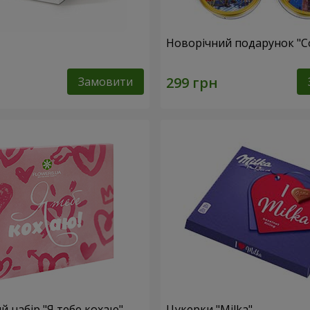
Новорічний подарунок "C
Замовити
 набір "Я тебе кохаю"
Цукерки "Milka"