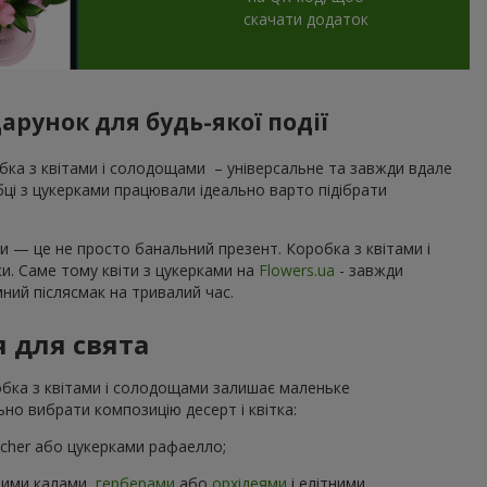
скачати додаток
рунок для будь-якої події
ка з квітами і солодощами – універсальне та завжди вдале
обці з цукерками працювали ідеально варто підібрати
и — це не просто банальний презент. Коробка з квітами і
ки. Саме тому квіти з цукерками на
Flowers.ua
- завжди
ний післясмак на тривалий час.
я для свята
робка з квітами і солодощами залишає маленьке
но вибрати композицію десерт і квітка:
ocher або цукерками рафаелло;
ними калами,
герберами
або
орхідеями
і елітними