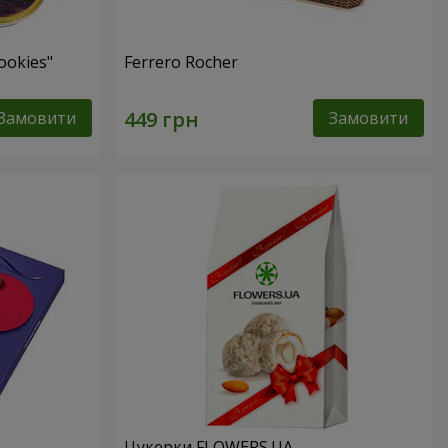
ookies"
Ferrero Rocher
Замовити
Замовити
Цукерки FLOWERS.UA