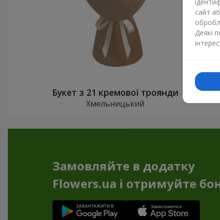
ідентиф
сайт а
обробля
Деякі 
інтерес
Букет з 21 кремової троянди
Хмельницький
Замовляйте в додатку
Flowers.ua і отримуйте бо