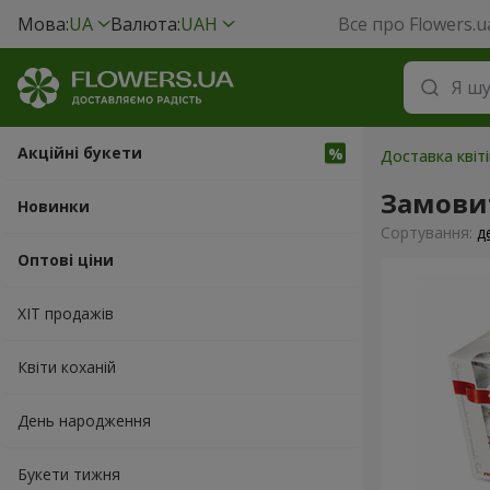
Мова:
UA
Валюта:
UAH
Все про Flowers.u
Акційні букети
Доставка квіт
Замовит
Новинки
Сортування:
д
Оптові ціни
ХІТ продажів
Квіти коханій
День народження
Букети тижня