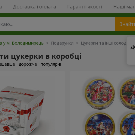
a
Доставка і оплата
Гарантії якості
Наші ма
Знайт
ів у м. Володимирець
> Подарунки > Цукерки та інші солодощі
Д
и цукерки в коробці
ешевше
дорожче
популярні