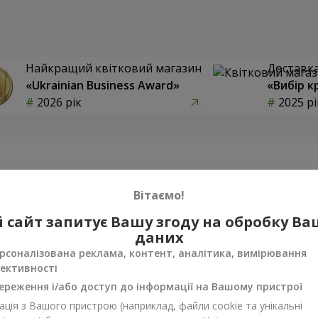
Найкращий квітковий магазин
Доставка 
«Ukrainian Business Award»
«Вибір к
2026 рік
2025 рі
Фотогалерея
Вітаємо!
 сайт запитує Вашу згоду на обробку В
даних
рсоналізована реклама, контент, аналітика, вимірювання
ективності
ереження і/або доступ до інформації на Вашому пристрої
ція з Вашого пристрою (наприклад, файли cookie та унікальні