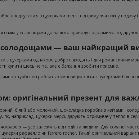
обре поєднуються з цукерками merci, підтримуючи ніжну подачу і
го міксу із ласощами до вашого приводу і оформимо подарунок 
 і солодощами — ваш найкращий ви
ти з цукерками однаково добре підходять і для романтичних моме
ти купити щось не те, але є бажання зробити приємно.
символ турботи і роблять композицію квіти з цукерками більш 
ом: оригінальний презент для ва
Чорний, білий або молочний, шоколадна коробка з квітами і со
, як, наприклад, цукерки мерсі, дарують отримувачу тепло в серц
скравою — усе залежить від події та людини. Для коханої част
 цукерки рафаелло чи ferrero rocher. Такий оригінальний варіант