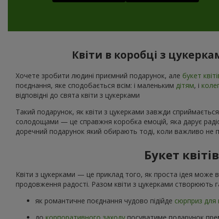
Квіти в коробці з цукерк
Хочете зробити людині приємний подарунок, але
букет квіті
поєднання, яке сподобається всім: і маленьким
дітям
, і
коле
відповідні до свята квіти з цукерками
Такий подарунок, як квіти з цукерками завжди сприймається
солодощами — це справжня коробка емоцій, яка дарує радіст
доречний подарунок який обирають тоді, коли важливо не п
Букет квіті
Квіти з цукерками — це приклад того, як проста ідея може 
продовження радості. Разом квіти з цукерками створюють г
як романтичне поєднання чудово підійде
сюрприз для 
до
корпоративного заходу
посуватиме подарунок прем