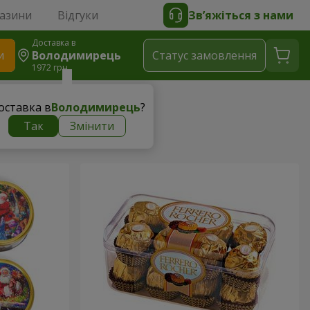
газини
Відгуки
Зв’яжіться з нами
Доставка в
и
Володимирець
Статус замовлення
1972 грн
оставка в
Володимирець
?
Так
Змінити