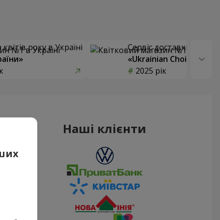
квітів року в Україні
Сервіс доставки квітів
раїни»
«Ukrainian Choice»
к
2025 рік
Наші клієнти
аших