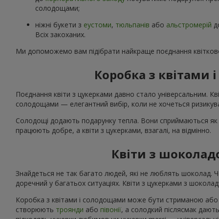
солодощами;
ніжні букети з
еустоми
,
тюльпанів
або
альстромерій
д
Всіх закоханих.
Ми допоможемо вам підібрати найкраще поєднання квітково
Коробка з квітами
Поєднання квіти з цукерками давно стало універсальним. Кві
солодощами — елегантний вибір, коли не хочеться ризикува
Солодощі додають подарунку тепла. Вони сприймаються як 
працюють добре, а квіти з цукерками, взагалі, на відмінно.
Квіти з шоколад
Знайдеться не так багато людей, які не люблять шоколад. 
доречний у багатьох ситуаціях. Квіти з цукерками з шоколаду
Коробка з квітами і солодощами може бути стриманою або я
створюють
троянди
або
півонії
, а солодкий післясмак дають