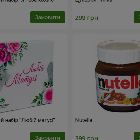
Замовити
 набір "Любій матусі"
Nutella
Замовити