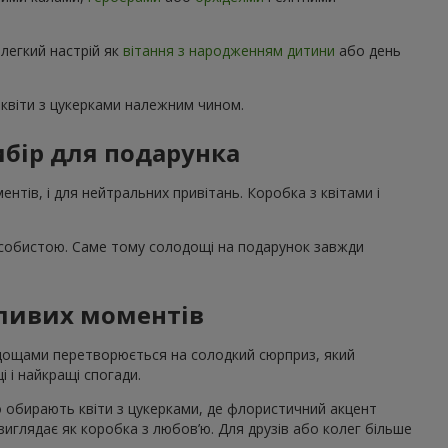
 легкий настрій як
вітання з народженням дитини
або день
квіти з цукерками належним чином.
бір для подарунка
нтів, і для нейтральних привітань. Коробка з квітами і
особистою. Саме тому солодощі на подарунок завжди
жливих моментів
лодощами перетворюється на солодкий сюрприз, який
і і найкращі спогади.
о обирають квіти з цукерками, де флористичний акцент
 виглядає як коробка з любов’ю. Для друзів або колег більше