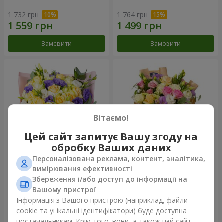
1 732 грн
1 764 грн
Замовити
Замовити
Вітаємо!
Цей сайт запитує Вашу згоду на
обробку Ваших даних
Персоналізована реклама, контент, аналітика,
Букет "Кольорові сни"
Букет "Квіткове Selfie!"
вимірювання ефективності
Збереження і/або доступ до інформації на
3 656 грн
2 187 грн
Вашому пристрої
Інформація з Вашого пристрою (наприклад, файли
cookie та унікальні ідентифікатори) буде доступна
Замовити
Замовити
постачальникам. Крім того, вони, а також цей сайт