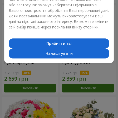
або застосунок зможуть зберігати інформацію з
Вашого пристрою та обробляти Ваші персональні дані.
Деякі постачальники можуть використовувати Ваші
дані на підставі законного інтересу. Ви можете змінити
свій вибір пізніше через посилання внизу сторінки.
Прийняти всі
Налаштувати
Букет "Хрещатик"
Букет "Дежавю"
3 799 грн
2 775 грн
Замовити
Замовити