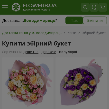
Доставка в
Володимирець
?
Так
Змінити
Доставка в
Володимирець
|
1972 грн
Доставка квітів у м. Володимирець
> Квіти > Збірний букет
Купити збірний букет
Сортування:
дешевше
дорожче
популярні