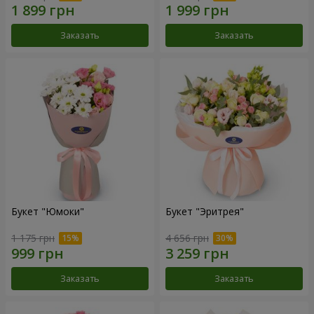
Заказать
Заказать
Букет "Юмоки"
Букет "Эритрея"
1 175 грн
4 656 грн
Заказать
Заказать