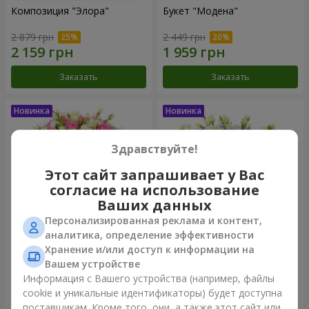
Композиция "Элора"
Букет "Модена"
2 879 грн
2 449 грн
Заказать
Заказать
Здравствуйте!
Этот сайт запрашивает у Вас
согласие на использование
Ваших данных
Персонализированная реклама и контент,
аналитика, определение эффективности
Хранение и/или доступ к информации на
Букет "Piedmont"
Композиция "Сильвия"
Вашем устройстве
5 465 грн
3 513 грн
Информация с Вашего устройства (например, файлы
cookie и уникальные идентификаторы) будет доступна
поставщикам. Кроме того, они, а также этот сайт или