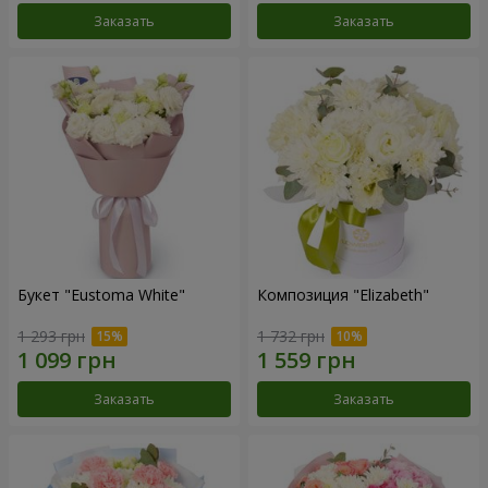
Заказать
Заказать
Букет "Eustoma White"
Композиция "Elizabeth"
1 293 грн
1 732 грн
Заказать
Заказать