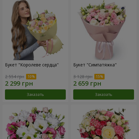
Букет "Королеве сердца"
Букет "Симпатяжка"
2 554 грн
3 128 грн
Заказать
Заказать