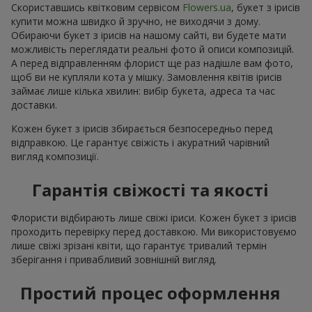
Скориставшись квітковим сервісом
Flowers.ua
, букет з ірисів
купити можна швидко й зручно, не виходячи з дому.
Обираючи букет з ірисів на нашому сайті, ви будете мати
можливість переглядати реальні фото й описи композицій.
А перед відправленням флорист ще раз надішле вам фото,
щоб ви не купляли кота у мішку. Замовлення квітів ірисів
займає лише кілька хвилин: вибір букета, адреса та час
доставки.
Кожен букет з ірисів збирається безпосередньо перед
відправкою. Це гарантує свіжість і акуратний чарівний
вигляд композиції.
Гарантія свіжості та якості
Флористи відбирають лише свіжі іриси. Кожен букет з ірисів
проходить перевірку перед доставкою. Ми використовуємо
лише свіжі зрізані квіти, що гарантує тривалий термін
зберігання і привабливий зовнішній вигляд.
Простий процес оформлення