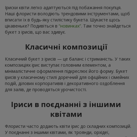
Іриски квіти легко адаптуються під побажання покупця.
Наші флористи володіють трендовими інструментами, щоб
вписати їх в будь-яку стилістику букета. Шукаєте щось
цікавеньке? Подивіться в
“новинках”
. Там точно знайдеться
букет з ірисів, що вас здивує.
Класичні композиції
Класичний букет з ірисів — це баланс і стриманість. У таких
композиціях ірис виступає головним елементом, а
мінімалістичне оформлення підкреслює його форму. Букет
ірисів у класичному стилі доречний для офіційних і сімейних
подій, ділових корпоративів і декоративного оздоблення
для залів, де проводяться урочистості.
Іриси в поєднанні з іншими
квітами
Флористи часто додають квіти ірис до складних композицій.
У поєднанні з іншими квітами, як троянди, орхідеї,