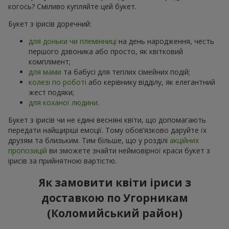
когось? Сміливо купляйте цей букет.
Букет з ірисів доречний:
для доньки чи племінниці
на день народження, честь
першого дзвоника або просто, як квітковий
комплімент;
для мами
та бабусі для теплих сімейних подій;
колезі по роботі
або керівнику відділу, як елегантний
жест подяки;
для коханої людини
.
Букет з ірисів чи не єдині весняні квіти, що допомагають
передати найщиріші емоції. Тому обов’язково даруйте їх
друзям та близьким. Тим більше, що у розділі
акційних
пропозицій
ви зможете знайти неймовірної краси букет з
ірисів за прийнятною вартістю.
Як замовити квіти іриси з
доставкою по Угорникам
(Коломийський район)