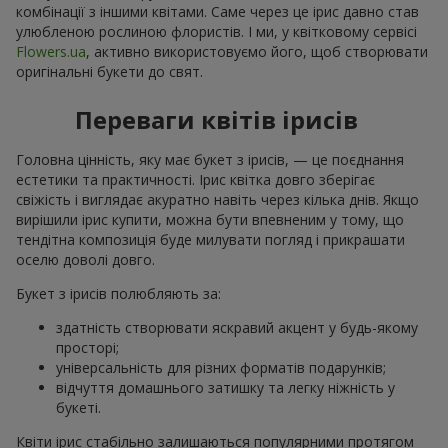
комбінації з іншими квітами. Саме через це ірис давно став
улюбленою рослиною флористів. І ми, у квітковому сервісі
Flowers.ua
, активно використовуємо його, щоб створювати
оригінальні букети до свят.
Переваги квітів ірисів
Головна цінність, яку має букет з ірисів, — це поєднання
естетики та практичності. Ірис квітка довго зберігає
свіжість і виглядає акуратно навіть через кілька днів. Якщо
вирішили ірис купити, можна бути впевненим у тому, що
тендітна композиція буде милувати погляд і прикрашати
оселю доволі довго.
Букет з ірисів полюбляють за:
здатність створювати яскравий акцент у будь-якому
просторі;
універсальність для різних форматів подарунків;
відчуття домашнього затишку та легку ніжність у
букеті.
Квіти ірис стабільно залишаються популярними протягом