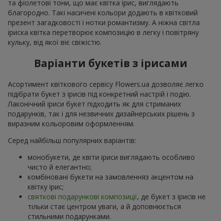
та фіолетові тони, що має квітка ірис, виглядають
благородно. Такі насичені кольори додають в квітковий
презент загадковості і нотки романтизму. А ніжна світла
іриска квітка перетворює композицію в легку і повітряну
кульку, від якої віє свіжістю.
Варіанти букетів з ірисами
Асортимент квіткового сервісу Flowers.ua дозволяє легко
підібрати букет з ірисів під конкретний настрій і подію.
Лаконічний іриси букет підходить як для стриманих
подарунків, так і для незвичних дизайнерських рішень з
виразним кольоровим оформленням.
Серед найбільш популярних варіантів:
монобукети, де квіти іриси виглядають особливо
чисто й елегантно;
комбіновані букети на замовленняз акцентом на
квітку ірис;
святкові подарункові композиції
, де букет з ірисів не
тільки стає центром уваги, а й доповнюється
стильними подарунками.