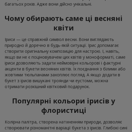
багатьох років. Адже вони дійсно унікальні.
Чому обирають саме ці весняні
квіти
Іриси — це справжній символ весни. Вони виглядають
природно й доречно в будь-якій ситуації. Ірис допомагає
створити оригінальну композицію для настрою. І, навіть,
якщо ви не є поціновувачем цих квітів у моноформаті, саме
іриси дозволяють задати неймовірні кольорові і фактурні
акценти в букети весняних квітів. Їх поєднання з білими або
жовтими тюльпанами захоплює погляд. А якщо додати в
букет з ірисів вишукані троянди чи еустоми, можна
отримати розкішний квітковий подарунок.
Популярні кольори ірисів у
флористиці
Колірна палітра, створена натхненням природи, дозволяє
створювати різноманітні варіації букета з ірисів. Глибокі сині