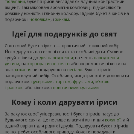
тюльпани
, букет з ірисів виглядає як влучний контрастний
акцент. Такі міксовані ароматні композиції підкреслюють
розкішну ніжність і глибину кольору. Підійде букет з ірисів на
подарунок і
чоловікам
, і
жінкам
.
Ідеї для подарунків до свят
Святковий букет з ірисів — практичний і стильний вибір.
Його дарують на сезонні свята та особливі дати. Сміливо
купуйте іриси до
дня народження
; на честь
народження
дитини
, на
корпоративне свято
або як романтичні квіти на
знак
кохання
чи подарунок на
весілля
. Букет з ірисів —
завжди влучний вибір. Особливо, якщо ірис квіти доповнити
подарунком:
цукерками
,
тортом
,
фруктами
,
м’якою
іграшкою
або кількома
повітряними кульками
.
Кому і коли дарувати іриси
За рахунок своєї універсальності букет з ірисів пасує до
будь-якого свята. Це не лише класичні квіти для
коханої
, а й
вдалий варіант для рідних і друзів. Подарувати букет з ірисів
не потребує особливого приводу. Хочете порадувати