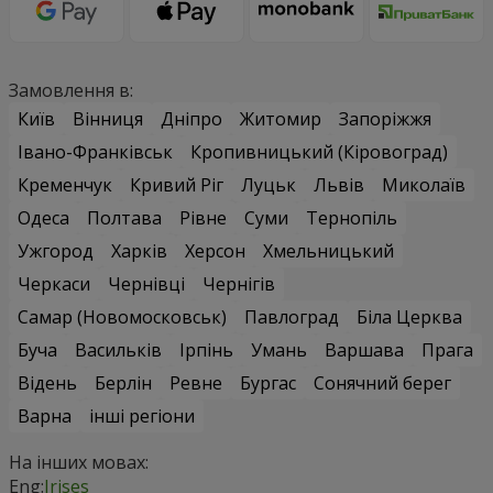
Замовлення в:
Київ
Вінниця
Дніпро
Житомир
Запоріжжя
Івано-Франківськ
Кропивницький (Кіровоград)
Кременчук
Кривий Ріг
Луцьк
Львів
Миколаїв
Одеса
Полтава
Рівне
Суми
Тернопіль
Ужгород
Харків
Херсон
Хмельницький
Черкаси
Чернівці
Чернігів
Самар (Новомосковськ)
Павлоград
Біла Церква
Буча
Васильків
Ірпінь
Умань
Варшава
Прага
Відень
Берлін
Ревне
Бургас
Сонячний берег
Варна
інші регіони
На інших мовах:
Eng:
Irises