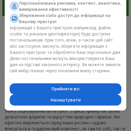
Персоналізована реклама, контент, аналітика,
вимірювання ефективності
Збереження і/або доступ до інформації на
Вашому пристрої
Інформація з Вашого пристрою (наприклад, файли
Чарівність ірисів у сучасній
cookie та унікальні ідентифікатори) буде доступна
флористиці м. Угорники
постачальникам. Крім того, вони, а також цей сайт
або застосунок зможуть зберігати інформацію з
(Коломийський район)
Вашого пристрою та обробляти Ваші персональні дані.
Деякі постачальники можуть використовувати Ваші
Букет з ірисів — це універсальний вибір для подарунка до
дані на підставі законного інтересу. Ви можете змінити
будь-якого приводу. Адже він поєднує природну симетрію
свій вибір пізніше через посилання внизу сторінки.
пелюсток, вишукану красу і тренди весняної флористики.
Сьогодні букет з ірисів обирають ті, хто хоче подарувати
щось елегантне, але водночас стримане. Така композиція
Прийняти всі
для настрою виглядає свіжо та незвично. А ще букет з
ірисів створює романтичний настрій і дозволяє передати
Налаштувати
найщиріші емоції близькій людині без зайвих слів і пояснень.
Увагу поціновувачів квітів букет з ірисів привертає своєю
делікатною формою та відчуттям природної гармонії. Він
ефектно вирізняється серед інших рослин і чудово
вписується в подарунковий комплект, як сам по собі, так і в