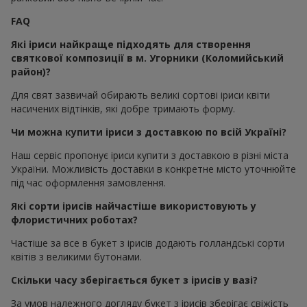
FAQ
Які іриси найкраще підходять для створення
святкової композиції в м. Угорники (Коломийський
район)?
Для свят зазвичай обирають великі сортові іриси квіти
насичених відтінків, які добре тримають форму.
Чи можна купити іриси з доставкою по всій Україні?
Наш сервіс пропонує іриси купити з доставкою в різні міста
України. Можливість доставки в конкретне місто уточнюйте
під час оформлення замовлення.
Які сорти ірисів найчастіше використовують у
флористичних роботах?
Частіше за все в букет з ірисів додають голландські сорти
квітів з великими бутонами.
Скільки часу зберігається букет з ірисів у вазі?
За умов належного догляду букет з ірисів зберігає свіжість