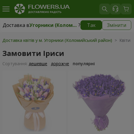
Доставка в
Угорники (Коломийський район)
?
Так
Змінити
Доставка в
Угорники (Коломийський район)
|
безкоштовно
Доставка квітів у м. Угорники (Коломийський район)
> Квіти 
Замовити Іриси
Сортування:
дешевше
дорожче
популярні