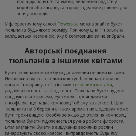
про щирі почуття та емоції; величезна радість у
коробці або загорнута в крафт ідеальне рішення для
значущої події.
У флористичному салоні
Flowers.ua
можна знайти букет
тюльпанів будь-якого розміру. При чому ціна 1 тюльпана
залишається незмінною, яку б композицію ви не вибрали.
Авторські поєднання
тюльпанів з іншими квітами
Букет тюльпанів може бути доповнений і іншими квітами.
Незалежно від того скільки коштує 1 тюльпан, вони не
погано “товаришують" з іншими
сезонними квітами
,
додаючи ніжності та тендітності. Тюльпани букет чудово
поєднуються з ірисами, еустомою, трояндами чи
гіпсофілою, що надає композиції об'єму та легкості. Ціна
тюльпанів на 8 березня в таких ароматних шедеврах може
бути трохи вищою. Особливо якщо до втілення композиції
тюльпани букети підключається ручна робота флориста.
Втім елегантні букети з вишуканих весняних рослин
зачаровують своєю красою і виправдовують будь-яку