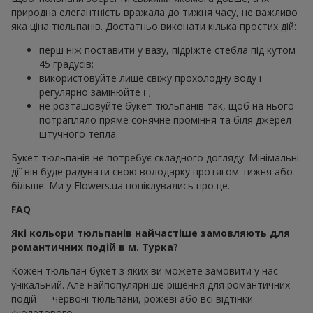
природна елегантність вражала до тижня часу, не важливо
яка ціна тюльпанів. Достатньо виконати кілька простих дій:
перш ніж поставити у вазу, підріжте стебла під кутом
45 градусів;
використовуйте лише свіжу прохолодну воду і
регулярно замінюйте її;
не розташовуйте букет тюльпанів так, щоб на нього
потрапляло пряме сонячне проміння та біля джерел
штучного тепла.
Букет тюльпанів не потребує складного догляду. Мінімальні
дії він буде радувати свою володарку протягом тижня або
більше. Ми у Flowers.ua попіклувались про це.
FAQ
Які кольори тюльпанів найчастіше замовляють для
романтичних подій в м. Турка?
Кожен тюльпан букет з яких ви можете замовити у нас —
унікальний. Але найпопулярніше рішення для романтичних
подій — червоні тюльпани, рожеві або всі відтінки
фіолетового.