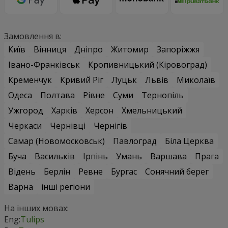
Замовлення в:
Київ
Вінниця
Дніпро
Житомир
Запоріжжя
Івано-Франківськ
Кропивницький (Кіровоград)
Кременчук
Кривий Ріг
Луцьк
Львів
Миколаїв
Одеса
Полтава
Рівне
Суми
Тернопіль
Ужгород
Харків
Херсон
Хмельницький
Черкаси
Чернівці
Чернігів
Самар (Новомосковськ)
Павлоград
Біла Церква
Буча
Васильків
Ірпінь
Умань
Варшава
Прага
Відень
Берлін
Ревне
Бургас
Сонячний берег
Варна
інші регіони
На інших мовах:
Eng:
Tulips