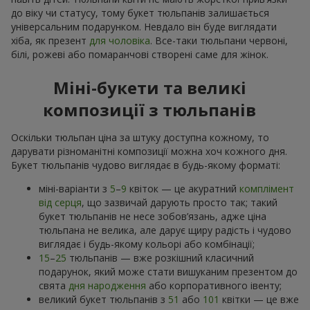
до віку чи статусу, тому букет тюльпанів залишається
універсальним подарунком. Невдало він буде виглядати
хіба, як презент
для чоловіка
. Все-таки тюльпани червоні,
білі, рожеві або помаранчові створені саме для жінок.
Міні-букети та великі
композиції з тюльпанів
Оскільки тюльпан ціна за штуку доступна кожному, то
дарувати різноманітні композиції можна хоч кожного дня.
Букет тюльпанів чудово виглядає в будь-якому форматі:
міні-варіанти з
5
–
9
квіток — це акуратний
комплімент
від серця
, що зазвичай дарують просто так; такий
букет тюльпанів не несе зобов’язань, адже ціна
тюльпана не велика, але дарує щиру радість і чудово
виглядає і будь-якому кольорі або комбінації;
15
–
25
тюльпанів — вже розкішний класичний
подарунок, який може стати вишуканим презентом до
свята
дня народження
або корпоративного івенту;
великий букет тюльпанів з
51
або
101
квітки — це вже