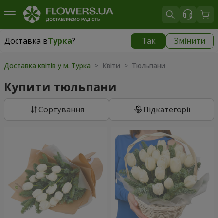
Доставка в
Турка
?
Так
Змінити
Доставка в
Турка
|
915 грн
Доставка квітів у м. Турка
> Квіти > Тюльпани
Купити тюльпани
Сортування
Підкатегорії