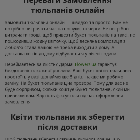
тюльпанів онлайн
Замовити тюльпани онлайн — швидко та просто. Вам не
потрібно витрачати час на пошуки, та черги. Не потрібно
витрачати гроші, щоб привезти букет тюльпанів на таксі, не
пошкодивши жодну квіточку. Щоб весняна композиція з
любов’ю стала вашою не треба виходити з дому. А
доставка квітів додому відбувається у лічені години.
Переймаєтесь за якість? Дарма!
Flowers.ua
гарантує
бездоганність кожної рослини. Ваш букет квітів тюльпанів
простоїть у вазі щонайменше 5 днів. Інакше ми робимо
заміну. На букет тюльпанів ціна прозора. Тому для вас не
буде сюрпризом, скільки коштує букет тюльпанів, який ми
привезли вам. Вартість фіксується під час оформлення
замовлення.
Квіти тюльпани як зберегти
після доставки
Щоб тюльпани зберегти свіжими якомога довше, а їх