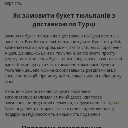
вартість.
Як замовити букет тюльпанів з
доставкою по Турці
Замовити букет тюльпанів з доставкою по Турці простіше
простого. Ви обираєте які тюльпани купити букет потрібні,
визначаєтеся з кольором, кількістю та стилем оформлення.
А далі, дізнавшись ціни на тюльпани, заповнюєте просту
форму на замовлення букет тюльпанів, вказавши контактні
данні, бажані дату та час отримання композиції. Купити
тюльпани дешево можна скориставшись розділами акцій і
спец. пропозицій. При чому якість лишається на найвищому
рівні.
У нас ви можете замовити букет тюльпанів,
використовуючи мінімалістичний декор, святкове
пакування, чи додаткові елементи, як фрукти чи
солодощі
.
Саме ці дрібниці створюють естетичне задоволення від
подарунка і підкреслюють емоційність подарунка.
Переваги замовлення