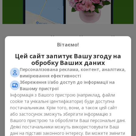
Весняний настрій у кожній
Вітаємо!
пелюстці
Цей сайт запитує Вашу згоду на
Якщо можна схарактеризувати весну назвою однієї квітки,
обробку Ваших даних
то це, беззаперечно
букет тюльпанів
. Букет тюльпанів —
Персоналізована реклама, контент, аналітика,
саме ті квіти, з яких починається весняний настрій. Ніжні та
вимірювання ефективності
тендітні, вони, не перевантажують простір, та можуть бути
Збереження і/або доступ до інформації на
подаровані, як до свята, так і просто на знак уваги. А якщо
Вашому пристрої
порахувати скільки коштують тюльпани, то можна сказати,
Інформація з Вашого пристрою (наприклад, файли
що їх можна дарувати весною хоч кожного дня. Навіть
cookie та унікальні ідентифікатори) буде доступна
тюльпан
у руках вже створює відчуття тепла, а букет
постачальникам. Крім того, вони, а також цей сайт
тюльпанів легко перетворюється на теплі емоції в упаковці.
або застосунок зможуть зберігати інформацію з
Саме тому весняні квіти тюльпани так часто обирають для
Вашого пристрою та обробляти Ваші персональні дані.
перших побачень, сімейних свят, знаків уваги без приводу.
Деякі постачальники можуть використовувати Ваші
Букет тюльпанів — весняна романтика, що асоціюється з
дані на підставі законного інтересу. Ви можете змінити