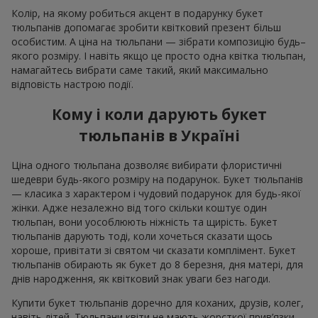
Колір, на якому робиться акцент в подарунку букет
тюльпанів допомагає зробити квітковий презент більш
особистим. А ціна на тюльпани — зібрати композицію будь–
якого розміру. І навіть якщо це просто одна квітка тюльпан,
намагайтесь вибрати саме такий, який максимально
відповість настрою події.
Кому і коли дарують букет
тюльпанів в Україні
Ціна одного тюльпана дозволяє вибирати флористичні
шедеври будь-якого розміру на подарунок. Букет тюльпанів
— класика з характером і чудовий подарунок для будь-якої
жінки. Адже незалежно від того скільки коштує один
тюльпан, вони уособлюють ніжність та щирість. Букет
тюльпанів дарують тоді, коли хочеться сказати щось
хороше, привітати зі святом чи сказати комплімент. Букет
тюльпанів обирають як букет до 8 березня, дня матері, для
днів народження, як квітковий знак уваги без нагоди.
Купити букет тюльпанів доречно для коханих, друзів, колег,
навіть дітей. Тюльпани квіти не мають жорсткої прив’язки