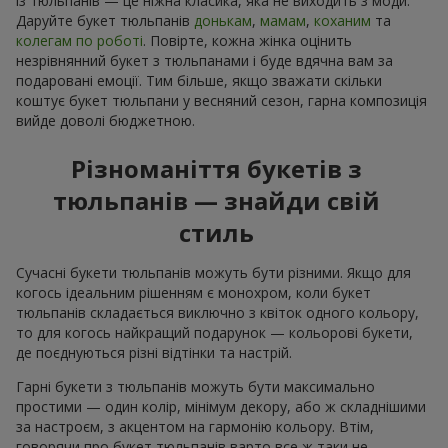
із тюльпанів — це ніжна класика, яка не виходить з моди.
Даруйте букет тюльпанів
донькам
,
мамам
,
коханим
та
колегам по роботі
. Повірте, кожна жінка оцінить
незрівнянний букет з тюльпанами і буде вдячна вам за
подаровані емоції. Тим більше, якщо зважати скільки
коштує букет тюльпани у весняний сезон, гарна композиція
вийде доволі бюджетною.
Різноманіття букетів з
тюльпанів — знайди свій
стиль
Сучасні букети тюльпанів можуть бути різними. Якщо для
когось ідеальним рішенням є монохром, коли букет
тюльпанів складається виключно з квіток одного кольору,
то для когось найкращий подарунок — кольорові букети,
де поєднуються різні відтінки та настрій.
Гарні букети з тюльпанів можуть бути максимально
простими — один колір, мінімум декору, або ж складнішими
за настроєм, з акцентом на гармонію кольору. Втім,
говорячи про букет тюльпанів варто все ж таки не