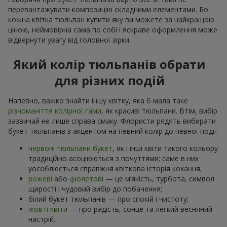
перевантажувати композицію складними елементами. Бо
кожна квітка тюльпан купити яку ви можете за найкращою
ціною, неймовірна сама по собі і яскраве оформлення може
відвернути увагу від головної зірки.
Який колір тюльпанів обрати
для різних подій
Напевно, важко знайти іншу квітку, яка б мала таке
різноманіття колірної гами
, як красиві тюльпани. Втім, вибір
зазвичай не лише справа смаку. Флористи рядять вибирати
букет тюльпанів з акцентом на певний колір до певної події:
червоні тюльпани букет
, як і інші квіти такого кольору
традиційно асоціюються з почуттями; саме в них
уособлюється справжня квіткова історія кохання;
рожеві
або
фіолетові
— це м’якість, турбота, символ
щирості і чудовий вибір до побачення;
білий букет тюльпанів — про спокій і чистоту;
жовті квіти
— про радість, сонце та легкий весняний
настрій.