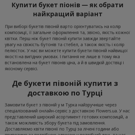
Купити букет піонів — як обрати
найкращий варіант
При виборі букетів півоній варто орієнтуватись на колір
композиції, її загальне оформлення та, звісно, якість кожної
квітки. Перш ніж букет півоній купити завжди звертайте
увагу на свіжість бутонів та стебел, а також якість і колір
пелюсток. У нас ви можете купити букети півоній найвищої
якості на вигідних умовах. І питання не лише в тому яка
встановлена на букет півонів ціна, а й в швидкій доствіці і
якісному сервісі.
Де букети півоній купити з
доставкою по Турці
Замовити букет з півоній у м Турка найзручніше через
спеціалізований онлайн-сервіс з доставкою Flowers.ua. У нас
представлений широкий асортимент готових композицій, а
також можливість збору букета під замовлення.
Доставляємо квіти півонії по Турці за лічені години або
привозимо за потрібною адресою у потрібний день та час.