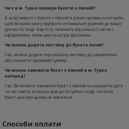
Чи є в м. Турка преміум букети з півоній?
В асортименті є букети з півоній в різних цінових категоріях,
щоб ви мали змогу підібрати оптимальне рішення до вашої
урочистої події. Вартість залежить від кількості квітів і
оформлення, піони ціна за штуку фіксована.
Чи можна додати листівку до букета піонів?
Так, можна додати персональну листівку до замовлення
або покласти приємний сувенір.
Чи можна замовити букет з півоній в м. Турка
наперед?
Так. Ви можете замовити букет з півоній на конкретну дату
та час навіть за кілька днів до потрібної події. На піони
букет ціна при цьому не зміниться.
Способи оплати