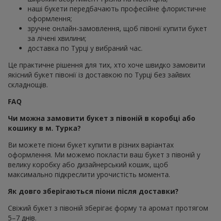
наші букети передбачають професійне флористичне
оформлення;
зручне онлайн-замовлення, щоб півонії купити букет
за лічені хвилини;
доставка по Турці у вибраний час.
Це практичне рішення для тих, хто хоче швидко замовити
якісний букет півонії із доставкою по Турці без зайвих
складнощів.
FAQ
Чи можна замовити букет з півоній в коробці або
кошику в м. Турка?
Ви можете піони букет купити в різних варіантах
оформлення. Ми можемо покласти ваш букет з півоній у
велику коробку або дизайнерський кошик, щоб
максимально підкреслити урочистість момента.
Як довго зберігаються піони після доставки?
Свіжий букет з півоній зберігає форму та аромат протягом
5–7 днів.