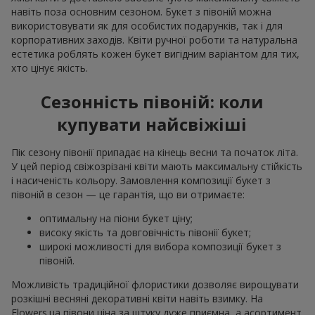
навіть поза основним сезоном. Букет з півоній можна
використовувати як для особистих подарунків, так і для
корпоративних заходів. Квіти ручної роботи та натуральна
естетика роблять кожен букет вигідним варіантом для тих,
хто цінує якість.
Сезонність півоній: коли
купувати найсвіжіші
Пік сезону півонії припадає на кінець весни та початок літа.
У цей період свіжозрізані квіти мають максимальну стійкість
і насиченість кольору. Замовлення композиції букет з
півоній в сезон — це гарантія, що ви отримаєте:
оптимальну на піони букет ціну;
високу якість та довговічність півонії букет;
широкі можливості для вибора композиції букет з
півоній.
Можливість традиційної флористики дозволяє вирощувати
розкішні весняні декоративні квіти навіть взимку. На
Flowers.ua півони ціна за штуку дуже приємна, а асортимент