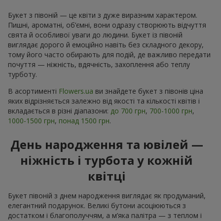
Букет з півоній — це квіти з дуже виразним характером.
Пишні, ароматні, об’ємні, вони одразу створюють відчуття
свята й особливої уваги до людини. Букет із півоній
виглядає дорого й емоційно навіть без складного декору,
тому його часто обирають для подій, де важливо передати
почуття — ніжність, вдячність, захоплення або теплу
турботу.
В асортименті
Flowers.ua
ви знайдете букет з півонів ціна
яких відрізняється залежно від якості та кількості квітів і
вкладається в різні діапазони:
до 700 грн
,
700-1000 грн
,
1000-1500 грн
,
понад 1500 грн
.
День народження та ювілей —
ніжність і турбота у кожній
квітці
Букет півоній з днем народження виглядає як продуманий,
елегантний подарунок. Великі бутони асоціюються з
достатком і благополуччям, а м’яка палітра — з теплом і