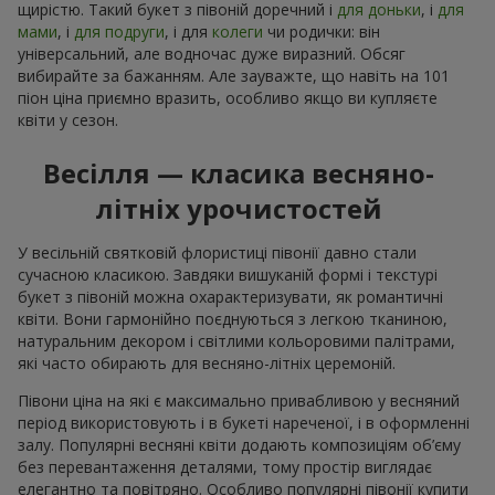
щирістю. Такий букет з півоній доречний і
для доньки
, і
для
мами
, і
для подруги
, і для
колеги
чи родички: він
універсальний, але водночас дуже виразний. Обсяг
вибирайте за бажанням. Але зауважте, що навіть на 101
піон ціна приємно вразить, особливо якщо ви купляєте
квіти у сезон.
Весілля — класика весняно-
літніх урочистостей
У весільній святковій флористиці півонії давно стали
сучасною класикою. Завдяки вишуканій формі і текстурі
букет з півоній можна охарактеризувати, як романтичні
квіти. Вони гармонійно поєднуються з легкою тканиною,
натуральним декором і світлими кольоровими палітрами,
які часто обирають для весняно-літніх церемоній.
Півони ціна на які є максимально привабливою у весняний
період використовують і в букеті нареченої, і в оформленні
залу. Популярні весняні квіти додають композиціям об’єму
без перевантаження деталями, тому простір виглядає
елегантно та повітряно. Особливо популярні півонії купити