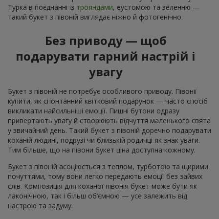
Турка в поєднанні із
трояндами
, еустомою та зеленню —
такий букет з півоній виглядає ніжно й фотогенічно.
Без приводу — щоб
подарувати гарний настрій і
увагу
Букет з півоній не потребує особливого приводу. Півонії
купити, як спонтанний квітковий подарунок — часто спосіб
викликати найсильніші емоції. Пишні бутони одразу
привертають увагу й створюють відчуття маленького свята
у звичайний день. Такий букет з півоній доречно подарувати
коханій людині, подрузі чи близькій родичці як знак уваги.
Тим більше, що на півони букет ціна доступна кожному.
Букет з півоній асоціюється з теплом, турботою та щирими
почуттями, тому вони легко передають емоції без зайвих
слів. Композиція для коханої півонія букет може бути як
лаконічною, так і більш об’ємною — усе залежить від
настрою та задуму.