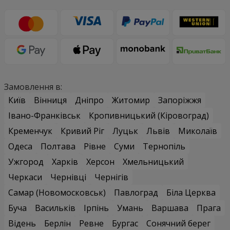
Замовлення в:
Київ
Вінниця
Дніпро
Житомир
Запоріжжя
Івано-Франківськ
Кропивницький (Кіровоград)
Кременчук
Кривий Ріг
Луцьк
Львів
Миколаїв
Одеса
Полтава
Рівне
Суми
Тернопіль
Ужгород
Харків
Херсон
Хмельницький
Черкаси
Чернівці
Чернігів
Самар (Новомосковськ)
Павлоград
Біла Церква
Буча
Васильків
Ірпінь
Умань
Варшава
Прага
Відень
Берлін
Ревне
Бургас
Сонячний берег