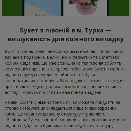
Букет з півоній в м. Турка —
вишуканість для кожного випадку
Букет з півоній залишається одним із найбільш популярних
варіантів подарунка. Великі, ніжні пелюстки та багатство
колірних відтінків, що має розкішна квітка півонія роблять
композицію виразною та презентабельною. Букет з півоній
чудово підходить,як для особистих, так і для
корпоративних замовлень. Він поєднує естетичність подачі і
практичність. Адже ці
ароматні композиції
неприхотливі в
догляді і можуть простяти у вазі понад тиждень.
Чарівні букети у ніжних тонах, які ви можете придбати на
сторінках Flowers.ua складаються лише зі свіжозрізаних
квітів. Це гарантує ідеальну структуру і тривалість
зберігання. Букет з півоній, як представник розкішної флори
чудово підійде для будь-якого приводу і точно подарує