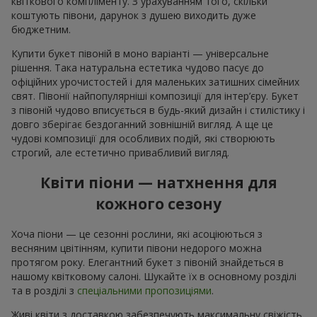
квіткового компліменту. З урахуванням того, скільки
коштують півони, дарунок з душею виходить дуже
бюджетним.
Купити букет півоній в моно варіанті — універсальне
рішення. Така натуральна естетика чудово пасує до
офіційних урочистостей і для маленьких затишних сімейних
свят. Півонії найпопулярніші композиції для інтер’єру. Букет
з півоній чудово вписується в будь-який дизайн і стилістику і
довго зберігає бездоганний зовнішній вигляд. А ще це
чудові композиції для особливих подій, які створюють
строгий, але естетично привабливий вигляд.
Квіти піони — натхнення для
кожного сезону
Хоча піони — це сезонні рослини, які асоціюються з
весняним цвітінням, купити півони недорого можна
протягом року. Елегантний букет з півоній знайдеться в
нашому квітковому салоні. Шукайте їх в основному розділі
та в розділі з
спеціальними пропозиціями
.
Живі квіти з доставкою забезпечують максимальну свіжість