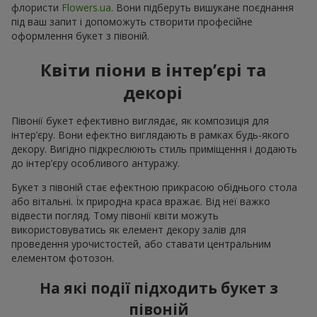
флористи
Flowers.ua
. Вони підберуть вишукане поєднання
під ваш запит і допоможуть створити професійне
оформлення букет з півоній.
Квіти піони в інтер’єрі та
декорі
Півонії букет ефективно виглядає, як композиція для
інтер’єру. Вони ефектно виглядають в рамках будь-якого
декору. Вигідно підкреслюють стиль приміщення і додають
до інтер’єру особливого антуражу.
Букет з півоній стає ефектною прикрасою обіднього стола
або вітальні. Їх природна краса вражає. Від неї важко
відвести погляд. Тому півонії квіти можуть
використовуватись як елемент декору залів для
проведення урочистостей, або ставати центральним
елементом фотозон.
На які події підходить букет з
півоній