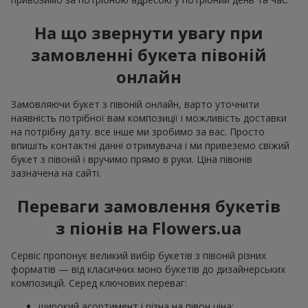
На що звернути увагу при
замовленні букета півоній
онлайн
Замовляючи букет з півоній онлайн, варто уточнити
наявність потрібної вам композиції і можливість доставки
на потрібну дату. все інше ми зробимо за вас. Просто
впишіть контактні данні отримувача і ми привеземо свіжий
букет з півоній і вручимо прямо в руки. Ціна півонів
зазначена на сайті.
Переваги замовлення букетів
з піонів на Flowers.ua
Сервіс пропонує великий вибір букетів з півоній різних
форматів — від класичних моно букетів до дизайнерських
композицій. Серед ключових переваг:
широкий асортимент і різна на півон ціна;