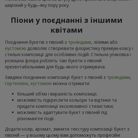
широкий у будь–яку пору року.
Піони у поєднанні з іншими
квітами
Поєднання букетів з півоній з
трояндами
, ліліями або
еустомою
дозволяє створювати флористику преміум-класу і
стильні композиції для особливих подій. Стильна упаковка і
розкішна флора роблять такі букети з півоній
презентабельними для будь-якого отримувача.
Завдяки поєднанню композиції букет з півоній з
трояндами
,
гортензією
,
еустомою
можна отримати:
більший об’єм і виразність композиції;
можливість підкреслити кольори та відтінки та
придати композиції ексклюзивної стилистики;
можливість адаптувати букет з півоній під
різноманітні події.
Додати колір, аромат, змінити текстуру композиції букет з
півоній — у всьому цьому вам допоможуть професійні