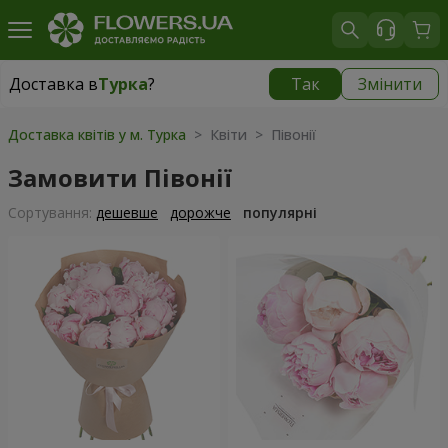
Доставка в
Турка
?
Так
Змінити
Доставка в
Турка
|
915 грн
Доставка квітів у м. Турка
> Квіти > Півонії
Замовити Півонії
Сортування:
дешевше
дорожче
популярні