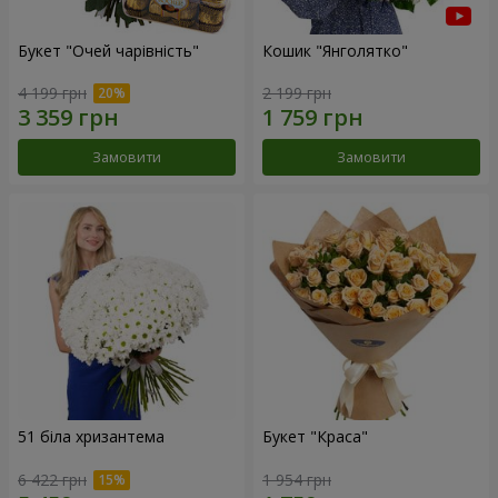
Букет "Очей чарівність"
Кошик "Янголятко"
4 199 грн
2 199 грн
Замовити
Замовити
51 біла хризантема
Букет "Краса"
6 422 грн
1 954 грн