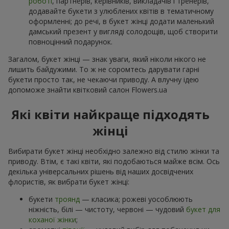
роботі
, партнерів, керівників, викладачів і тренерів,
додавайте букети з улюблених квітів в тематичному
оформленні; до речі, в букет жінці додати маленький
дамський презент у вигляді солодощів, щоб створити
повноцінний подарунок.
Загалом, букет жінці — знак уваги, який ніколи нікого не
лишить байдужими. То ж не соромтесь дарувати гарні
букети просто так, не чекаючи приводу. А влучну ідею
допоможе знайти квітковий салон Flowers.ua
Які квіти найкраще підходять
жінці
Вибирати букет жінці необхідно залежно від стилю жінки та
приводу. Втім, є такі квіти, які подобаються майже всім. Ось
декілька універсальних рішень від наших досвідчених
флористів, як вибрати букет жінці:
букети
троянд
— класика; рожеві уособлюють
ніжність, білі — чистоту, червоні — чудовий
букет для
коханої жінки
;