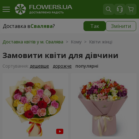
Доставка в
Свалява
?
Так
Змінити
Доставка в
Свалява
|
972 грн
Доставка квітів у м. Свалява
> Кому > Квіти жінці
Замовити квіти для дівчини
Сортування:
дешевше
дорожче
популярні