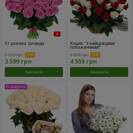
51 рожева троянда
Кошик "З найкращими
побажаннями!"
5 537 грн
6 079 грн
Замовити
Замовити