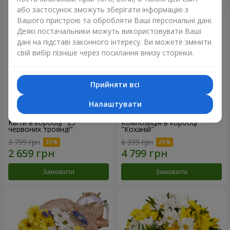
або застосунок зможуть зберігати інформацію з
Вашого пристрою та обробляти Ваші персональні дані.
Деякі постачальники можуть використовувати Ваші
дані на підставі законного інтересу. Ви можете змінити
свій вибір пізніше через посилання внизу сторінки.
Прийняти всі
Налаштувати
Квіти в коробці "25
Композиція в коробці
червоних троянд!"
"Коханій"
3 799 грн
6 399 грн
Замовити
Замовити