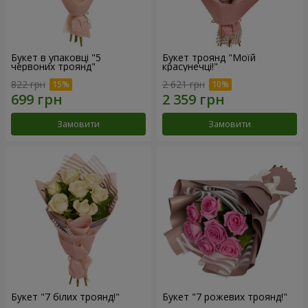
Букет в упаковці "5
Букет троянд "Моїй
червоних троянд"
красунечці!"
822 грн
2 621 грн
Замовити
Замовити
Букет "7 білих троянд!"
Букет "7 рожевих троянд!"