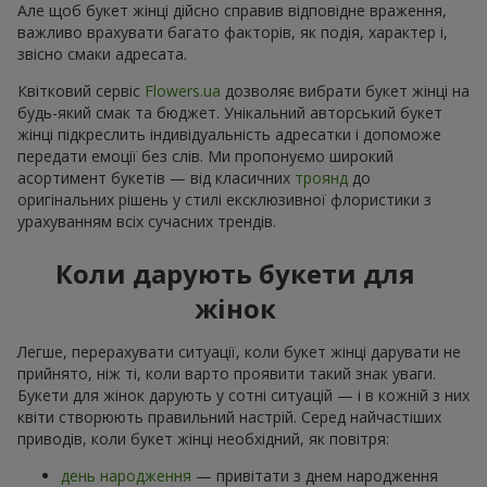
Але щоб букет жінці дійсно справив відповідне враження,
важливо врахувати багато факторів, як подія, характер і,
звісно смаки адресата.
Квітковий сервіс
Flowers.ua
дозволяє вибрати букет жінці на
будь-який смак та бюджет. Унікальний авторський букет
жінці підкреслить індивідуальність адресатки і допоможе
передати емоції без слів. Ми пропонуємо широкий
асортимент букетів — від класичних
троянд
до
оригінальних рішень у стилі ексклюзивної флористики з
урахуванням всіх сучасних трендів.
Коли дарують букети для
жінок
Легше, перерахувати ситуації, коли букет жінці дарувати не
прийнято, ніж ті, коли варто проявити такий знак уваги.
Букети для жінок дарують у сотні ситуацій — і в кожній з них
квіти створюють правильний настрій. Серед найчастіших
приводів, коли букет жінці необхідний, як повітря:
день народження
— привітати з днем народження