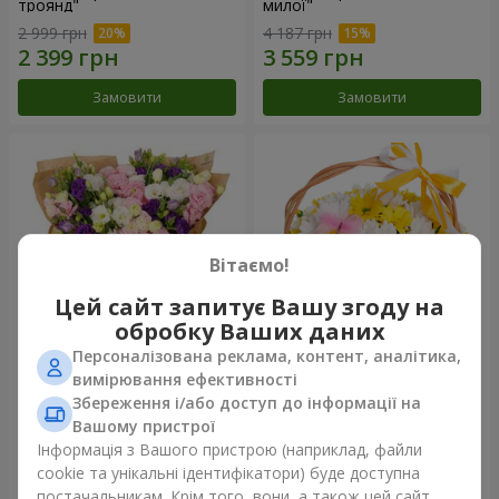
троянд"
милої"
2 999 грн
4 187 грн
Замовити
Замовити
Вітаємо!
Цей сайт запитує Вашу згоду на
обробку Ваших даних
Персоналізована реклама, контент, аналітика,
15 різнокольорових еустом
Кошик "Сонечко"
вимірювання ефективності
Збереження і/або доступ до інформації на
3 199 грн
1 843 грн
Вашому пристрої
Інформація з Вашого пристрою (наприклад, файли
cookie та унікальні ідентифікатори) буде доступна
Замовити
Замовити
постачальникам. Крім того, вони, а також цей сайт