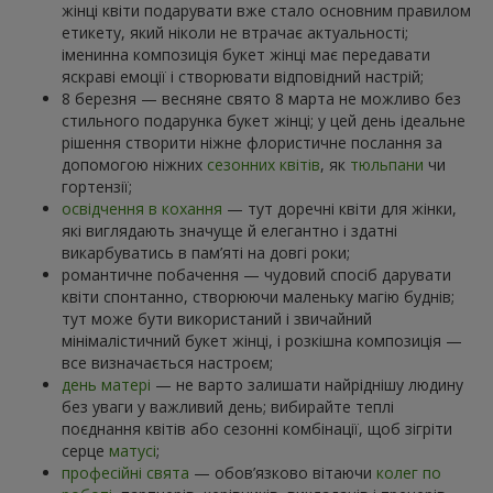
жінці квіти подарувати вже стало основним правилом
етикету, який ніколи не втрачає актуальності;
іменинна композиція букет жінці має передавати
яскраві емоції і створювати відповідний настрій;
8 березня — весняне свято 8 марта не можливо без
стильного подарунка букет жінці; у цей день ідеальне
рішення створити ніжне флористичне послання за
допомогою ніжних
сезонних квітів
, як
тюльпани
чи
гортензії;
освідчення в кохання
— тут доречні квіти для жінки,
які виглядають значуще й елегантно і здатні
викарбуватись в пам’яті на довгі роки;
романтичне побачення — чудовий спосіб дарувати
квіти спонтанно, створюючи маленьку магію буднів;
тут може бути використаний і звичайний
мінімалістичний букет жінці, і розкішна композиція —
все визначається настроєм;
день матері
— не варто залишати найріднішу людину
без уваги у важливий день; вибирайте теплі
поєднання квітів або сезонні комбінації, щоб зігріти
серце
матусі
;
професійні свята
— обов’язково вітаючи
колег по