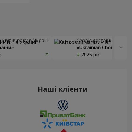
квітів року в Україні
Сервіс доставки квітів
раїни»
«Ukrainian Choice»
к
2025 рік
Наші клієнти