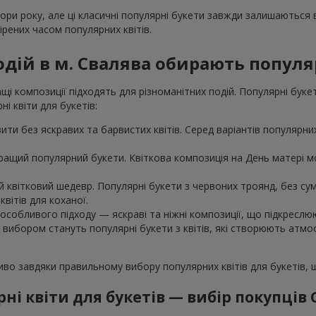
пори року, але ці класичні популярні букети завжди залишаються
рених часом популярних квітів.
одій в м. Свалява обирають популя
і композиції підходять для різноманітних подій. Популярні буке
і квіти для букетів:
ти без яскравих та барвистих квітів. Серед варіантів популярних 
ращий популярний букети. Квіткова композиція на День матері мо
 квітковий шедевр. Популярні букети з червоних троянд, без сумн
вітів для коханої.
особливого підходу — яскраві та ніжні композиції, що підкреслю
м вибором стануть популярні букети з квітів, які створюють атм
ливо завдяки правильному вибору популярних квітів для букетів,
ні квіти для букетів — вибір покупців