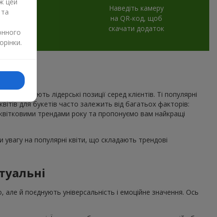
ж цей
Наведіть камеру
 та
на QR-код, щоб
скачати додаток
онного
орінки.
рік утримують лідерські позиції серед клієнтів. Ті популярні
 квітів для букетів часто залежить від багатьох факторів:
квітковими трендами року та пропонуємо вам найкращі
 увагу на популярні квіти, що складають трендові
туальні
о, але й поєднують універсальність і емоційне значення. Ось