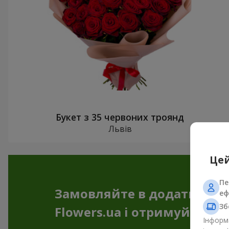
Букет з 35 червоних троянд
Львів
Цей
Пе
Замовляйте в додатку
еф
Зб
Flowers.ua і отримуйте бо
Інформа