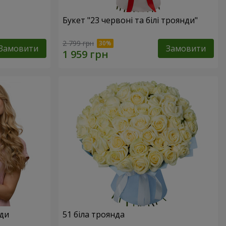
Букет "23 червоні та білі троянди"
2 799 грн
Замовити
Замовити
нди
51 біла троянда