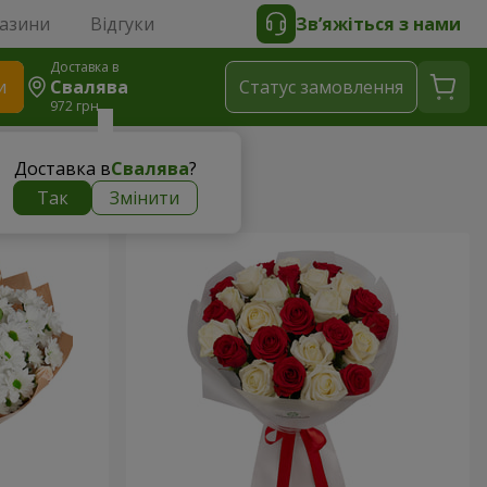
газини
Відгуки
Зв’яжіться з нами
Доставка в
и
Свалява
Статус замовлення
972 грн
Доставка в
Свалява
?
Так
Змінити