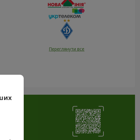
Переглянути все
аших