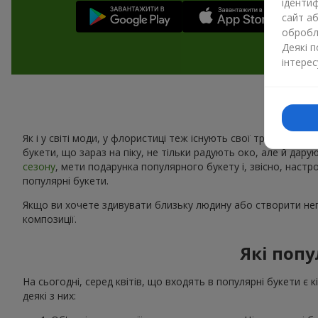
ідентиф
сайт а
обробля
Деякі 
інтерес
Як і у світі моди, у флористиці теж існують свої тренди. Щоро
букети, що зараз на піку, не тільки радують око, але й дару
сезону
, мети подарунка популярного букету і, звісно, наст
популярні букети.
Якщо ви хочете здивувати близьку людину або створити неп
композиції.
Які попу
На сьогодні, серед квітів, що входять в популярні букети є 
деякі з них: