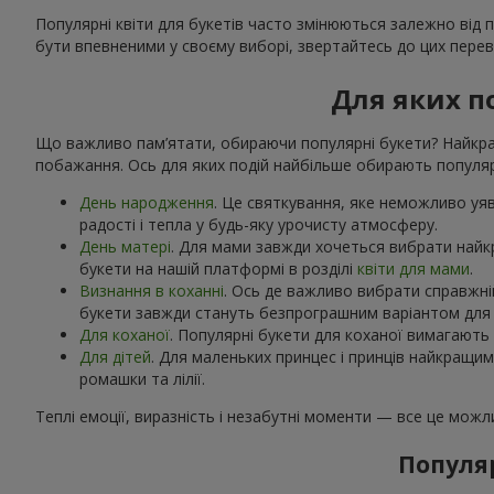
Популярні квіти для букетів часто змінюються залежно від 
бути впевненими у своєму виборі, звертайтесь до цих переві
Для яких п
Що важливо пам’ятати, обираючи популярні букети? Найкращ
побажання. Ось для яких подій найбільше обирають популярн
День народження
. Це святкування, яке неможливо уяви
радості і тепла у будь-яку урочисту атмосферу.
День матері
. Для мами завжди хочеться вибрати найк
букети на нашій платформі в розділі
квіти для мами
.
Визнання в коханні
. Ось де важливо вибрати справжній
букети завжди стануть безпрограшним варіантом для к
Для коханої
. Популярні букети для коханої вимагають 
Для дітей
. Для маленьких принцес і принців найкращи
ромашки та лілії.
Теплі емоції, виразність і незабутні моменти — все це мож
Популяр