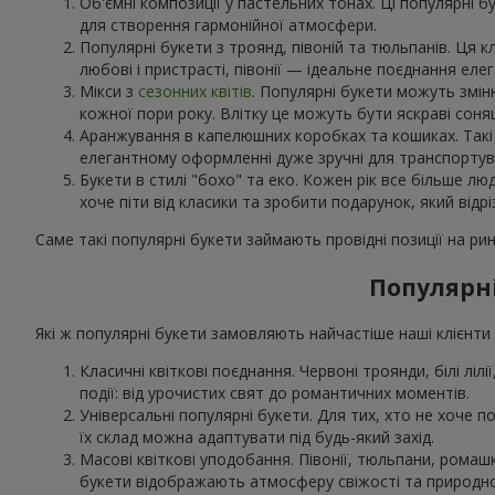
Об'ємні композиції у пастельних тонах. Ці популярні б
для створення гармонійної атмосфери.
Популярні букети з троянд, півоній та тюльпанів. Ця 
любові і пристрасті, півонії — ідеальне поєднання еле
Мікси з
сезонних квітів
. Популярні букети можуть змін
кожної пори року. Влітку це можуть бути яскраві соня
Аранжування в капелюшних коробках та кошиках. Такі н
елегантному оформленні дуже зручні для транспортува
Букети в стилі "бохо" та еко. Кожен рік все більше лю
хоче піти від класики та зробити подарунок, який відрі
Саме такі популярні букети займають провідні позиції на рин
Популярні
Які ж популярні букети замовляють найчастіше наші клієнти в
Класичні квіткові поєднання. Червоні троянди, білі лілі
події: від урочистих свят до романтичних моментів.
Універсальні популярні букети. Для тих, хто не хоче по
їх склад можна адаптувати під будь-який захід.
Масові квіткові уподобання. Півонії, тюльпани, рома
букети відображають атмосферу свіжості та природно