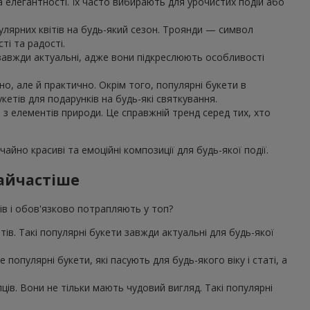
та елегантності. Їх часто вибирають для урочистих подій або
улярних квітів на будь-який сезон. Троянди — символ
ті та радості.
, завжди актуальні, адже вони підкреслюють особливості
о, але й практично. Окрім того, популярні букети в
етів для подарунків на будь-які святкування.
я з елементів природи. Це справжній тренд серед тих, хто
айно красиві та емоційні композиції для будь-якої події.
найчастіше
дів і обов'язково потрапляють у топ?
єнтів. Такі популярні букети завжди актуальні для будь-якої
популярні букети, які пасують для будь-якого віку і статі, а
ів. Вони не тільки мають чудовий вигляд. Такі популярні