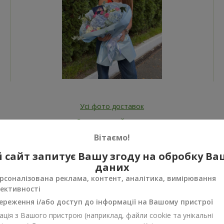
Усі фото доставок
Замовити цей товар
Вітаємо!
 сайт запитує Вашу згоду на обробку В
даних
рсоналізована реклама, контент, аналітика, вимірювання
ективності
ереження і/або доступ до інформації на Вашому пристрої
нуси
ція з Вашого пристрою (наприклад, файли cookie та унікальні