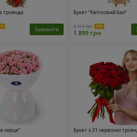
а троянда
Букет "Квітковий бал"
2 713 грн
Замовити
е серце"
Букет з 21 червоної троя