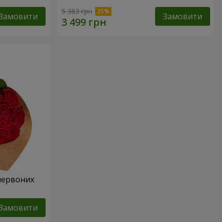
5 383 грн
Замовити
Замовити
 червоних
Замовити