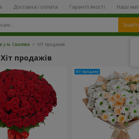
a
Доставка і оплата
Гарантії якості
Наші ма
Знайт
в у м. Свалява
> ХІТ продажів
Хіт продажів