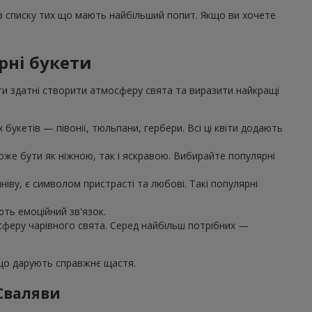
 в списку тих що мають найбільший попит. Якщо ви хочете
рні букети
ти здатні створити атмосферу свята та виразити найкращі
букетів — півонії, тюльпани, гербери. Всі ці квіти додають
же бути як ніжною, так і яскравою. Вибирайте популярні
іву, є символом пристрасті та любові. Такі популярні
ють емоційний зв'язок.
осферу чарівного свята. Серед найбільш потрібних —
 що дарують справжнє щастя.
 Сваляви