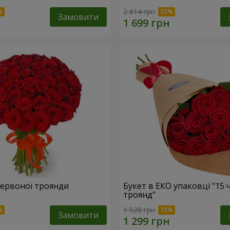
2 614 грн
Замовити
 червоної троянди
Букет в ЕКО упаковці "15
троянд"
1 528 грн
Замовити