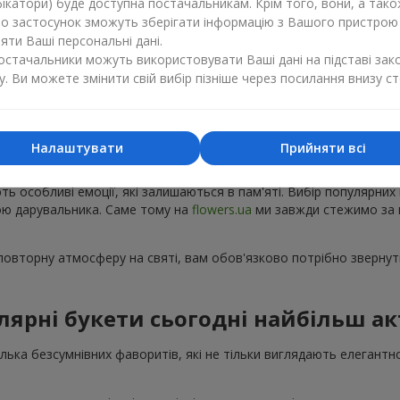
ікатори) буде доступна постачальникам. Крім того, вони, а тако
бо застосунок зможуть зберігати інформацію з Вашого пристрою
ти Ваші персональні дані.
постачальники можуть використовувати Ваші дані на підставі зак
у. Ви можете змінити свій вибір пізніше через посилання внизу ст
Популярні букети — тренди сезону
Налаштувати
Прийняти всі
ку з'являються нові популярні букети, а деякі композиції з року в 
ють особливі емоції, які залишаються в пам'яті. Вибір популярних
рою дарувальника. Саме тому на
flowers.ua
ми завжди стежимо за 
овторну атмосферу на святі, вам обов'язково потрібно звернути
лярні букети сьогодні найбільш ак
кілька безсумнівних фаворитів, які не тільки виглядають елегантн