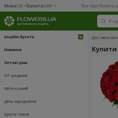
Мова:
UA
Валюта:
UAH
Все про Flowers.u
Акційні букети
Доставка квіті
Купити 
Новинки
Оптові ціни
ХІТ продажів
Квіти коханій
День народження
Букети тижня