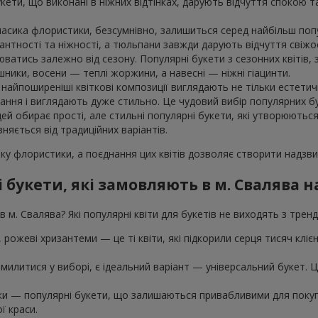
укети, що виконані в ніжних відтінках, дарують відчуття спокою 
класика флористики, безсумнівно, залишиться серед найбільш поп
гантності та ніжності, а тюльпани завжди дарують відчуття свіжос
юватись залежно від сезону. Популярні букети з сезонних квітів
шники, восени — теплі жоржини, а навесні — ніжні гіацинти.
айпоширеніші квіткові композиції виглядають не тільки естетичн
ння і виглядають дуже стильно. Це чудовий вибір популярних бук
дей обирає прості, але стильні популярні букети, які утворюютьс
зняється від традиційних варіантів.
ку флористики, а поєднання цих квітів дозволяє створити надзвич
 букети, які замовляють в м. Свалява 
 м. Свалява? Які популярні квіти для букетів не виходять з трен
ї, рожеві хризантеми — це ті квіти, які підкорили серця тисяч клі
милитися у виборі, є ідеальний варіант — універсальний букет. Це 
шки — популярні букети, що залишаються привабливими для покупц
ї краси.