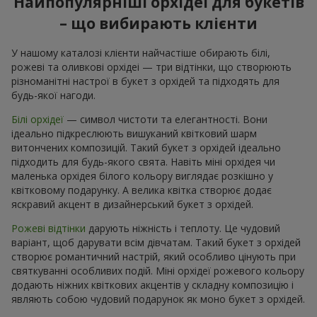
Найпопулярніші орхідеї для букетів
– що вибирають клієнти
У нашому каталозі клієнти найчастіше обирають білі,
рожеві та оливкові орхідеі — три відтінки, що створюють
різноманітні настрої в букет з орхідей та підходять для
будь-якої нагоди.
Білі орхідеї
— символ чистоти та елегантності. Вони
ідеально підкреслюють вишуканий квітковий шарм
витончених композицій. Такий букет з орхідей ідеально
підходить для будь-якого свята. Навіть міні орхідея чи
маленька орхідея білого кольору виглядає розкішно у
квітковому подарунку. А велика квітка створює додає
яскравий акцент в дизайнерський букет з орхідей.
Рожеві відтінки
дарують ніжність і теплоту. Це чудовий
варіант, щоб дарувати всім дівчатам. Такий букет з орхідей
створює романтичний настрій, який особливо цінують при
святкуванні особливих подій. Міні орхідеї рожевого кольору
додають ніжних квіткових акцентів у складну композицію і
являють собою чудовий подарунок як моно букет з орхідей.