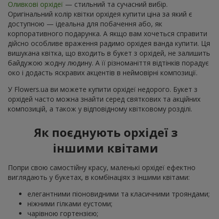
Оливкові орхідеї
— стильний та сучасний вибір.
Оригінальний колір квітки орхідея купити ціна за який є
доступною — ідеальна для побачення або, як
корпоративного подарунка. А якщо вам хочеться справити
дійсно особливе враження радимо орхідея ванда купити. Ця
вишукана квітка, що входить в букет з орхідей, не залишить
байдужою жодну людину. А її різноманіття відтінків порадує
око і додасть яскравих акцентів в неймовірні композиції.
У Flowers.ua ви можете купити орхідеї недорого. Букет з
орхідей часто можна знайти серед святкових та акційних
композицій, а також у відповідному квітковому розділі.
Як поєднують орхідеї з
іншими квітами
Попри свою самостійну красу, маленькі орхідеї ефектно
виглядають у букетах, в комбінаціях з іншими квітами:
елегантними піоновидними та класичними трояндами;
ніжними гілками еустоми;
чарівною гортензією;