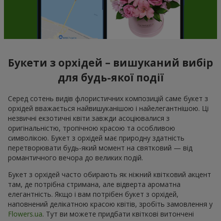
Букети з орхідей – вишуканий вибір
для будь-якої події
Серед сотень видів флористичних композицій саме букет з
орхідей вважається найвишуканішою і найелегантнішою. Ці
незвичні екзотичні квіти завжди асоціювалися з
оригінальністю, тропічною красою та особливою
символікою. Букет з орхідей має природну здатність
перетворювати будь-який момент на святковий — від
романтичного вечора до великих подій.
Букет з орхідей часто обирають як ніжний квітковий акцент
там, де потрібна стримана, але відверта ароматна
елегантність. Якщо і вам потрібен букет з орхідей,
наповнений делікатною красою квітів, зробіть замовлення у
Flowers.ua
. Тут ви можете придбати квіткові витончені