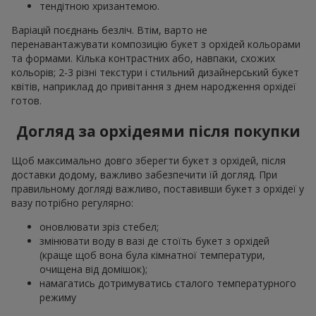
тендітною хризантемою.
Варіацій поєднань безліч. Втім, варто не
перенавантажувати композицію букет з орхідей кольорами
та формами. Кілька контрастних або, навпаки, схожих
кольорів; 2-3 різні текстури і стильний дизайнерський букет
квітів, наприклад до привітання з днем народження орхідеї
готов.
Догляд за орхідеями після покупки
Щоб максимально довго зберегти букет з орхідей, після
доставки додому, важливо забезпечити їй догляд. При
правильному догляді важливо, поставивши букет з орхідеї у
вазу потрібно регулярно:
оновлювати зріз стебел;
змінювати воду в вазі де стоїть букет з орхідей
(краще щоб вона була кімнатної температури,
очищена від домішок);
намагатись дотримуватись сталого температурного
режиму