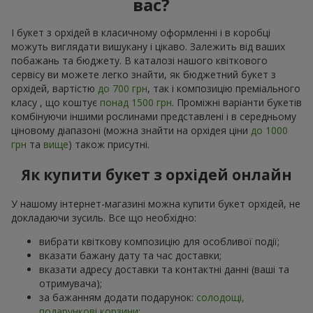
вас?
І букет з орхідей в класичному оформленні і в коробці
можуть виглядати вишукану і цікаво. Залежить від ваших
побажань та бюджету. В каталозі нашого квіткового
сервісу ви можете легко знайти, як бюджетний букет з
орхідей, вартістю
до 700 грн
, так і композицію преміального
класу , що коштує
понад 1500 грн
. Проміжні варіанти букетів
комбінуючи іншими рослинами представлені і в середньому
ціновому діапазоні (можна знайти на орхідея ціни
до 1000
грн
та
вище
) також присутні.
Як купити букет з орхідей онлайн
У нашому інтернет-магазині можна купити букет орхідей, не
докладаючи зусиль. Все що необхідно:
вибрати квіткову композицію для особливої події;
вказати бажану дату та час доставки;
вказати адресу доставки та контактні данні (ваші та
отримувача);
за бажанням додати подарунок:
солодощі,
подарункові корзини
;