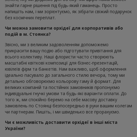
знайти гарне рішення під будь-який гаманець. Просто
напишіть нам, і ми зорієнтуємо, як зібрати свіжий подарунок
без космічних переплат.
Чи можна замовити орхідеї для корпоративів або
подій в м. Стоянка?
Звісно, ми з великим задоволенням допоможемо
прикрасити вашу подію або підготувати привітання для
всього колективу. Наші флористи часто створюють
масштабні квіткові композиції для бізнес-презентацій,
ювілеїв фірм та банкетів. Нам важливо, щоб оформлення
ідеально пасувало до загального стилю вечора, тому ми
детально обговорюємо кольорову гаму й формат. Для
великих компаній та постійних замовників пропонуємо
індивідуальні гнучкі умови та будь-які варіанти оплати. До
того ж, ми спокійно беремо на себе масову доставку
замовлень по Стоянці безпосередньо в руки вашим колегам
чи партнерам. Пишіть, і ми швиденько все прорахуємо.
Чи є можливість доставити орхідеї в інші міста
України?