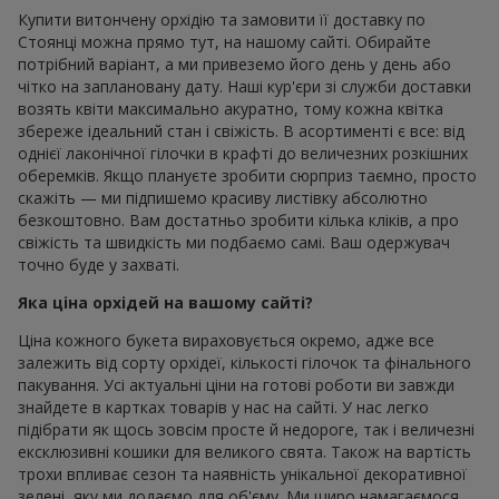
Купити витончену орхідію та замовити її доставку по
Стоянці можна прямо тут, на нашому сайті. Обирайте
потрібний варіант, а ми привеземо його день у день або
чітко на заплановану дату. Наші кур'єри зі служби доставки
возять квіти максимально акуратно, тому кожна квітка
збереже ідеальний стан і свіжість. В асортименті є все: від
однієї лаконічної гілочки в крафті до величезних розкішних
оберемків. Якщо плануєте зробити сюрприз таємно, просто
скажіть — ми підпишемо красиву листівку абсолютно
безкоштовно. Вам достатньо зробити кілька кліків, а про
свіжість та швидкість ми подбаємо самі. Ваш одержувач
точно буде у захваті.
Яка ціна орхідей на вашому сайті?
Ціна кожного букета вираховується окремо, адже все
залежить від сорту орхідеї, кількості гілочок та фінального
пакування. Усі актуальні ціни на готові роботи ви завжди
знайдете в картках товарів у нас на сайті. У нас легко
підібрати як щось зовсім просте й недороге, так і величезні
ексклюзивні кошики для великого свята. Також на вартість
трохи впливає сезон та наявність унікальної декоративної
зелені, яку ми додаємо для об'єму. Ми щиро намагаємося