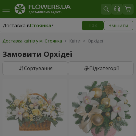
Доставка в
Стоянка
?
Так
Змінити
Доставка в
Стоянка
|
безкоштовно
Доставка квітів у м. Стоянка
> Квіти > Орхідеї
Замовити Орхідеї
Сортування
Підкатегорії