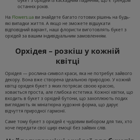
букет з орхідей із каскадним падінням, що є трендом
останніх років.
На
Flowers.ua
ви знайдете багато готових рішень на будь-
які випадки життя. А якщо не зможете відшукати
відповідний варіант, наші флористи виготовлять букет з
орхідей за вашим індивідуальним замовленням.
Орхідея – розкіш у кожній
квітці
Орхідея — рослина-символ краси, яка не потребує зайвого
декору. Вона вже створена ідеальною природою. У кожній
квітці орхідея букет з яких потрясає своєю красою,
ховається проста, але глибока естетика. Кожної квітки, що
входить в букет з орхідей бутони, що захоплюють подих
виглядають як мініатюрна художня форма, що дарує
відчуття природної гармонії.
Саме тому букет з орхідей є чудовим вибором для тих, хто
хоче передати свої щирі емоції без зайвих слів.