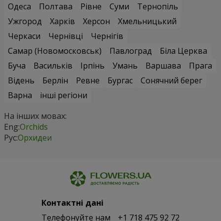
Одеса
Полтава
Рівне
Суми
Тернопіль
Ужгород
Харків
Херсон
Хмельницький
Черкаси
Чернівці
Чернігів
Самар (Новомосковськ)
Павлоград
Біла Церква
Буча
Васильків
Ірпінь
Умань
Варшава
Прага
Відень
Берлін
Ревне
Бургас
Сонячний берег
Варна
інші регіони
На інших мовах:
Eng:
Orchids
Рус:
Орхидеи
Контактні дані
Телефонуйте нам
+1 718 475 92 72