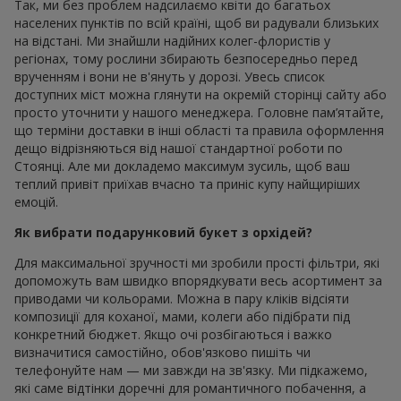
Так, ми без проблем надсилаємо квіти до багатьох
населених пунктів по всій країні, щоб ви радували близьких
на відстані. Ми знайшли надійних колег-флористів у
регіонах, тому рослини збирають безпосередньо перед
врученням і вони не в'януть у дорозі. Увесь список
доступних міст можна глянути на окремій сторінці сайту або
просто уточнити у нашого менеджера. Головне пам’ятайте,
що терміни доставки в інші області та правила оформлення
дещо відрізняються від нашої стандартної роботи по
Стоянці. Але ми докладемо максимум зусиль, щоб ваш
теплий привіт приїхав вчасно та приніс купу найщиріших
емоцій.
Як вибрати подарунковий букет з орхідей?
Для максимальної зручності ми зробили прості фільтри, які
допоможуть вам швидко впорядкувати весь асортимент за
приводами чи кольорами. Можна в пару кліків відсіяти
композиції для коханої, мами, колеги або підібрати під
конкретний бюджет. Якщо очі розбігаються і важко
визначитися самостійно, обов'язково пишіть чи
телефонуйте нам — ми завжди на зв'язку. Ми підкажемо,
які саме відтінки доречні для романтичного побачення, а