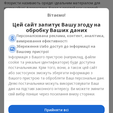
Флористи називають орхідеї ідеальним матеріалом для
незвичайної флористики. Букет з орхідей має чудовий
вигляд як моно рішення для оформлення приміщень, а
Вітаємо!
також як варіант міксу з іншими квітами, що зберігає свою
виразність у будь-якому форматі. Завдяки своїй структурі
Цей сайт запитує Вашу згоду на
орхідея дозволяє створювати композиції у класичному,
обробку Ваших даних
мінімалістичному або сучасному стилі. Букет з орхідей
Персоналізована реклама, контент, аналітика,
виглядає ефектно як у камерних, так і в масштабних
вимірювання ефективності
роботах, а її розкішні суцвіття легко стають центральним
Збереження і/або доступ до інформації на
елементом композиції букет з орхідей. Залежно від
Вашому пристрої
оформлення і сорту рослин різниться на орхідеї ціна.
Інформація з Вашого пристрою (наприклад, файли
Зважайте на це перш ніж замовити букет з орхідей.
cookie та унікальні ідентифікатори) буде доступна
постачальникам. Крім того, вони, а також цей сайт
Кому дарують орхідеї?
або застосунок зможуть зберігати інформацію з
Вашого пристрою та обробляти Ваші персональні дані.
Букет з орхідей універсальний і може підійти будь-кому. Їх
Деякі постачальники можуть використовувати Ваші
дарують
коханим жінками
,
мамі
,
дівчині
,
дружині
, сестрі,
дані на підставі законного інтересу. Ви можете змінити
подрузі,
колезі
або
бізнес-партнеру
. Сьогодні можна орхідеї
свій вибір пізніше через посилання внизу сторінки.
купити недорого, а тому шансів зробити бажаний
подарунок стає ще більше.
Букет з орхідей — ідеальна квіткова композиція для
Прийняти всі