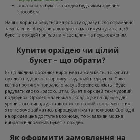
оплатити за букет з орхідей будь-яким зручним
способом.
Наші флористи беруться за роботу одразу після отримання
замовлення. А кур’єри докладають максимум зусиль, щоб
букет з орхідей приїхав на місце цілим та неушкодженим.
Купити орхідею чи цілий
букет – що обрати?
Якщо людина обожнює вирощувати живі квіти, то купити
орхідею недорого в горщику – чудовий подарунок. Така
квітка протягом тривалого часу збереже свіжість і буде
радувати своєю красою. Втім, букет з орхідей теж чудовий
подарунок. Орхідея маленька у складі букетів підійде для
урочистого випадку, а також як квітковий комплімент тим,
хто не хоче займатись вирощуванням та поливом. Сьогодні
на орхідея ціна доступна кожному, то ж завжди можна
вибрати відповідний букет з орхідей.
Як оформити замовлення на