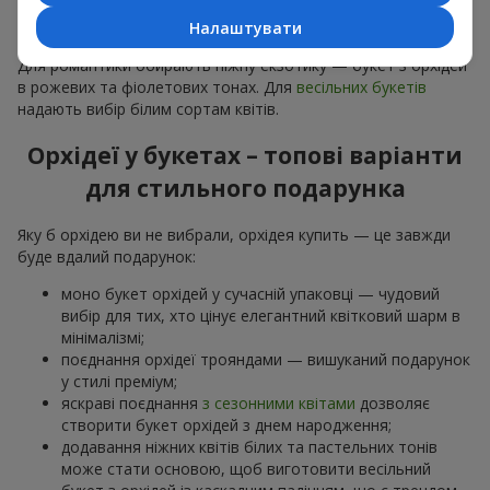
особливої події: річниць,
побачень
,
днів народження
та
Налаштувати
навіть
бізнес-привітань
.
Для романтики обирають ніжну екзотику — букет з орхідей
в рожевих та фіолетових тонах. Для
весільних букетів
надають вибір білим сортам квітів.
Орхідеї у букетах – топові варіанти
для стильного подарунка
Яку б орхідею ви не вибрали, орхідея купить — це завжди
буде вдалий подарунок:
моно букет орхідей у сучасній упаковці — чудовий
вибір для тих, хто цінує елегантний квітковий шарм в
мінімалізмі;
поєднання орхідеї трояндами — вишуканий подарунок
у стилі преміум;
яскраві поєднання
з сезонними квітами
дозволяє
створити букет орхідей з днем народження;
додавання ніжних квітів білих та пастельних тонів
може стати основою, щоб виготовити весільний