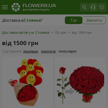
Доставка в
Стоянка
?
Так
Змінити
Доставка в
Стоянка
|
безкоштовно
Доставка квітів у м. Стоянка
> По ціні > від 1500 грн
від 1500 грн
Сортування:
дешевше
дорожче
популярні