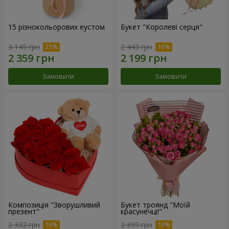
15 різнокольорових еустом
Букет "Королеві серця"
3 145 грн
2 443 грн
Замовити
Замовити
Композиція "Зворушливий
Букет троянд "Моїй
презент"
красунечці!"
2 332 грн
2 399 грн