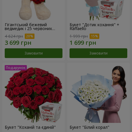
Гігантський бежевий
Букет "Дотик кохання" +
ведмедик і 25 червоних
Raffaello
троянд
4 624 грн
1 999 грн
Замовити
Замовити
Букет "Коханій та єдиній"
Букет "Білий корал"