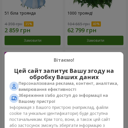
51 біла троянда
1000 троянд!
4 398 грн
104 665 грн
Замовити
Замовити
Вітаємо!
Цей сайт запитує Вашу згоду на
обробку Ваших даних
Персоналізована реклама, контент, аналітика,
вимірювання ефективності
Збереження і/або доступ до інформації на
Вашому пристрої
Інформація з Вашого пристрою (наприклад, файли
75 білих троянд
Букет "Ти - мій Всесвіт"
cookie та унікальні ідентифікатори) буде доступна
постачальникам. Крім того, вони, а також цей сайт
6 141 грн
12 427 грн
або застосунок зможуть зберігати інформацію з