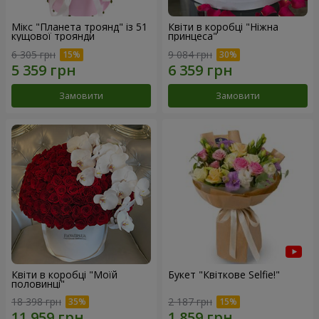
Мікс "Планета троянд" із 51
Квіти в коробці "Ніжна
кущової троянди
принцеса"
6 305 грн
9 084 грн
Замовити
Замовити
Квіти в коробці "Моїй
Букет "Квіткове Selfie!"
половинці"
18 398 грн
2 187 грн