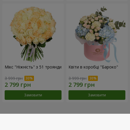
Мікс "Ніжність" з 51 троянди
Квіти в коробці "Бароко"
3 999 грн
3 999 грн
Замовити
Замовити
Наші досягнення