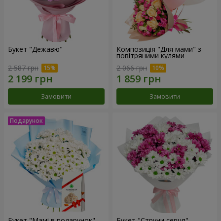
Букет "Дежавю"
Композиція "Для мами" з
повітряними кулями
2 587 грн
2 066 грн
Замовити
Замовити
Букет "Мамі в подарунок"
Букет "Струни серця"