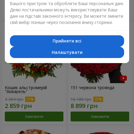
Вашого пристрою та обробляти Ваші персональні дані.
Деякі постачальники можуть використовувати Ваші
Замовити
Замовити
дані на підставі законного інтересу. Ви можете змінити
свій вибір пізніше через посилання внизу сторінки.
Прийняти всі
Налаштувати
Кошик альстромерій
151 червона троянда
"Акварель"
3 364 грн
16 180 грн
Замовити
Замовити