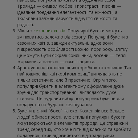
Троянди — символ любові і пристрасті, півонії —
ідеальне поєднання елегантності та ніжності, а
тюльпани завжди дарують відчуття свіжості та
радості.
Мікси з
сезонних квітів
. Популярні букети можуть
змінюватись залежно від сезону. Популярні букети з
сезонних квітів, завжди актуальні, адже вони
підкреслюють особливості кожної пори року. Влітку
це можуть бути яскраві соняшники, восени — теплі
жоржини, а навесні — ніжні гіацинти.
Аранжування в капелюшних коробках та кошиках. Такі
найпоширеніші квіткові композиції виглядають не
тільки естетично, але й практично. Окрім того,
популярні букети в елегантному оформленні дуже
зручні для транспортування і виглядають дуже
стильно. Це чудовий вибір популярних букетів для
подарунків на будь-які святкування.
Букети в стилі "бохо" та еко. Кожен рік все більше
людей обирає прості, але стильні популярні букети,
які утворюються з елементів природи. Це справжній
тренд серед тих, хто хоче піти від класики та зробити
подарунок, який відрізняється від традиційних